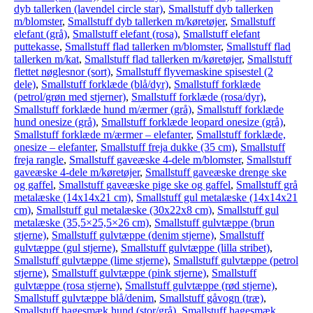
dyb tallerken (lavendel circle star)
,
Smallstuff dyb tallerken
m/blomster
,
Smallstuff dyb tallerken m/køretøjer
,
Smallstuff
elefant (grå)
,
Smallstuff elefant (rosa)
,
Smallstuff elefant
puttekasse
,
Smallstuff flad tallerken m/blomster
,
Smallstuff flad
tallerken m/kat
,
Smallstuff flad tallerken m/køretøjer
,
Smallstuff
flettet nøglesnor (sort)
,
Smallstuff flyvemaskine spisestel (2
dele)
,
Smallstuff forklæde (blå/dyr)
,
Smallstuff forklæde
(petrol/grøn med stjerner)
,
Smallstuff forklæde (rosa/dyr)
,
Smallstuff forklæde hund m/ærmer (grå)
,
Smallstuff forklæde
hund onesize (grå)
,
Smallstuff forklæde leopard onesize (grå)
,
Smallstuff forklæde m/ærmer – elefanter
,
Smallstuff forklæde,
onesize – elefanter
,
Smallstuff freja dukke (35 cm)
,
Smallstuff
freja rangle
,
Smallstuff gaveæske 4-dele m/blomster
,
Smallstuff
gaveæske 4-dele m/køretøjer
,
Smallstuff gaveæske drenge ske
og gaffel
,
Smallstuff gaveæske pige ske og gaffel
,
Smallstuff grå
metalæske (14x14x21 cm)
,
Smallstuff gul metalæske (14x14x21
cm)
,
Smallstuff gul metalæske (30x22x8 cm)
,
Smallstuff gul
metalæske (35,5×25,5×26 cm)
,
Smallstuff gulvtæppe (brun
stjerne)
,
Smallstuff gulvtæppe (denim stjerne)
,
Smallstuff
gulvtæppe (gul stjerne)
,
Smallstuff gulvtæppe (lilla stribet)
,
Smallstuff gulvtæppe (lime stjerne)
,
Smallstuff gulvtæppe (petrol
stjerne)
,
Smallstuff gulvtæppe (pink stjerne)
,
Smallstuff
gulvtæppe (rosa stjerne)
,
Smallstuff gulvtæppe (rød stjerne)
,
Smallstuff gulvtæppe blå/denim
,
Smallstuff gåvogn (træ)
,
Smallstuff hagesmæk hund (stor/grå)
,
Smallstuff hagesmæk