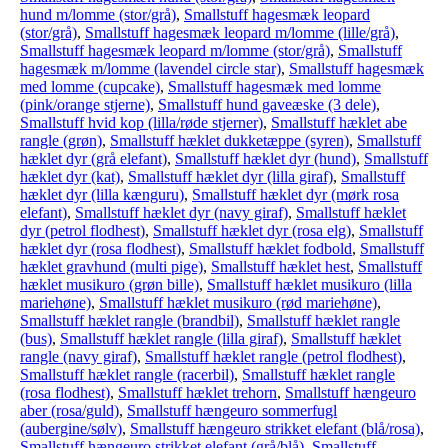
hund m/lomme (stor/grå)
,
Smallstuff hagesmæk leopard
(stor/grå)
,
Smallstuff hagesmæk leopard m/lomme (lille/grå)
,
Smallstuff hagesmæk leopard m/lomme (stor/grå)
,
Smallstuff
hagesmæk m/lomme (lavendel circle star)
,
Smallstuff hagesmæk
med lomme (cupcake)
,
Smallstuff hagesmæk med lomme
(pink/orange stjerne)
,
Smallstuff hund gaveæske (3 dele)
,
Smallstuff hvid kop (lilla/røde stjerner)
,
Smallstuff hæklet abe
rangle (grøn)
,
Smallstuff hæklet dukketæppe (syren)
,
Smallstuff
hæklet dyr (grå elefant)
,
Smallstuff hæklet dyr (hund)
,
Smallstuff
hæklet dyr (kat)
,
Smallstuff hæklet dyr (lilla giraf)
,
Smallstuff
hæklet dyr (lilla kænguru)
,
Smallstuff hæklet dyr (mørk rosa
elefant)
,
Smallstuff hæklet dyr (navy giraf)
,
Smallstuff hæklet
dyr (petrol flodhest)
,
Smallstuff hæklet dyr (rosa elg)
,
Smallstuff
hæklet dyr (rosa flodhest)
,
Smallstuff hæklet fodbold
,
Smallstuff
hæklet gravhund (multi pige)
,
Smallstuff hæklet hest
,
Smallstuff
hæklet musikuro (grøn bille)
,
Smallstuff hæklet musikuro (lilla
mariehøne)
,
Smallstuff hæklet musikuro (rød mariehøne)
,
Smallstuff hæklet rangle (brandbil)
,
Smallstuff hæklet rangle
(bus)
,
Smallstuff hæklet rangle (lilla giraf)
,
Smallstuff hæklet
rangle (navy giraf)
,
Smallstuff hæklet rangle (petrol flodhest)
,
Smallstuff hæklet rangle (racerbil)
,
Smallstuff hæklet rangle
(rosa flodhest)
,
Smallstuff hæklet trehorn
,
Smallstuff hængeuro
aber (rosa/guld)
,
Smallstuff hængeuro sommerfugl
(aubergine/sølv)
,
Smallstuff hængeuro strikket elefant (blå/rosa)
,
Smallstuff hængeuro strikket elefant (grå/blå)
,
Smallstuff