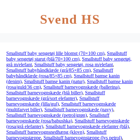
Svend HS
Smallstuff baby sengetøj lille blomst (70×100 cm)
,
Smallstuff
baby sengetøj starut (blå/70×100 cm)
,
Smallstuff baby sengetøj,
grå m/elefant
,
Smallstuff baby sengetøj. rosa m/elefant
,
Smallstuff babyhåndklæde (grå/85×85 cm)
,
Smallstuff
babyhåndklæde (rosa/85×85 cm)
,
Smallstuff bamse kanin
(denim)
,
Smallstuff bamse kanin (natur)
,
Smallstuff bamse kanin
(rosa/guld/36 cm)
,
Smallstuff barnevognskæde (ballerina)
,
Smallstuff barnevognskæde (blå biller)
,
Smallstuff
barnevognskæde (grå/sort elefanter)
,
Smallstuff
barnevognskæde (lilla/gul)
,
Smallstuff barnevognskæde
(multifarvet biller)
,
Smallstuff barnevognskæde (navy)
,
Smallstuff barnevognskæde (petrol/grøn)
,
Smallstuff
barnevognskæde (rosa/babushka)
,
Smallstuff barnevognskæde
(rosa/grå elefanter)
,
Smallstuff barnevognskæde elefanter (blå)
,
Smallstuff barnevognsnedhæng (klovn)
,
Smallstuff
barnevognstæppe
,
Smallstuff barnevognstæppe (lys petrol)
,