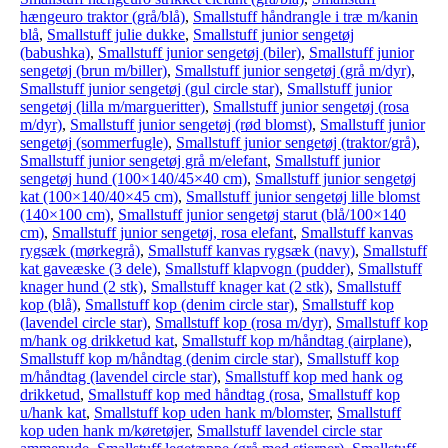
hængeuro traktor (grå/blå)
,
Smallstuff håndrangle i træ m/kanin
blå
,
Smallstuff julie dukke
,
Smallstuff junior sengetøj
(babushka)
,
Smallstuff junior sengetøj (biler)
,
Smallstuff junior
sengetøj (brun m/biller)
,
Smallstuff junior sengetøj (grå m/dyr)
,
Smallstuff junior sengetøj (gul circle star)
,
Smallstuff junior
sengetøj (lilla m/margueritter)
,
Smallstuff junior sengetøj (rosa
m/dyr)
,
Smallstuff junior sengetøj (rød blomst)
,
Smallstuff junior
sengetøj (sommerfugle)
,
Smallstuff junior sengetøj (traktor/grå)
,
Smallstuff junior sengetøj grå m/elefant
,
Smallstuff junior
sengetøj hund (100×140/45×40 cm)
,
Smallstuff junior sengetøj
kat (100×140/40×45 cm)
,
Smallstuff junior sengetøj lille blomst
(140×100 cm)
,
Smallstuff junior sengetøj starut (blå/100×140
cm)
,
Smallstuff junior sengetøj, rosa elefant
,
Smallstuff kanvas
rygsæk (mørkegrå)
,
Smallstuff kanvas rygsæk (navy)
,
Smallstuff
kat gaveæske (3 dele)
,
Smallstuff klapvogn (pudder)
,
Smallstuff
knager hund (2 stk)
,
Smallstuff knager kat (2 stk)
,
Smallstuff
kop (blå)
,
Smallstuff kop (denim circle star)
,
Smallstuff kop
(lavendel circle star)
,
Smallstuff kop (rosa m/dyr)
,
Smallstuff kop
m/hank og drikketud kat
,
Smallstuff kop m/håndtag (airplane)
,
Smallstuff kop m/håndtag (denim circle star)
,
Smallstuff kop
m/håndtag (lavendel circle star)
,
Smallstuff kop med hank og
drikketud
,
Smallstuff kop med håndtag (rosa
,
Smallstuff kop
u/hank kat
,
Smallstuff kop uden hank m/blomster
,
Smallstuff
kop uden hank m/køretøjer
,
Smallstuff lavendel circle star