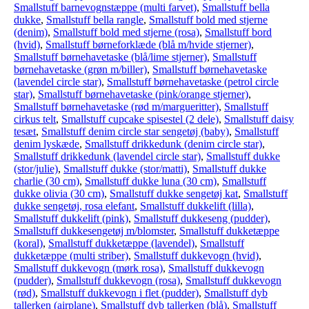
Smallstuff barnevognstæppe (multi farvet)
,
Smallstuff bella
dukke
,
Smallstuff bella rangle
,
Smallstuff bold med stjerne
(denim)
,
Smallstuff bold med stjerne (rosa)
,
Smallstuff bord
(hvid)
,
Smallstuff børneforklæde (blå m/hvide stjerner)
,
Smallstuff børnehavetaske (blå/lime stjerner)
,
Smallstuff
børnehavetaske (grøn m/biller)
,
Smallstuff børnehavetaske
(lavendel circle star)
,
Smallstuff børnehavetaske (petrol circle
star)
,
Smallstuff børnehavetaske (pink/orange stjerner)
,
Smallstuff børnehavetaske (rød m/margueritter)
,
Smallstuff
cirkus telt
,
Smallstuff cupcake spisestel (2 dele)
,
Smallstuff daisy
tesæt
,
Smallstuff denim circle star sengetøj (baby)
,
Smallstuff
denim lyskæde
,
Smallstuff drikkedunk (denim circle star)
,
Smallstuff drikkedunk (lavendel circle star)
,
Smallstuff dukke
(stor/julie)
,
Smallstuff dukke (stor/matti)
,
Smallstuff dukke
charlie (30 cm)
,
Smallstuff dukke luna (30 cm)
,
Smallstuff
dukke olivia (30 cm)
,
Smallstuff dukke sengetøj kat
,
Smallstuff
dukke sengetøj, rosa elefant
,
Smallstuff dukkelift (lilla)
,
Smallstuff dukkelift (pink)
,
Smallstuff dukkeseng (pudder)
,
Smallstuff dukkesengetøj m/blomster
,
Smallstuff dukketæppe
(koral)
,
Smallstuff dukketæppe (lavendel)
,
Smallstuff
dukketæppe (multi striber)
,
Smallstuff dukkevogn (hvid)
,
Smallstuff dukkevogn (mørk rosa)
,
Smallstuff dukkevogn
(pudder)
,
Smallstuff dukkevogn (rosa)
,
Smallstuff dukkevogn
(rød)
,
Smallstuff dukkevogn i flet (pudder)
,
Smallstuff dyb
tallerken (airplane)
,
Smallstuff dyb tallerken (blå)
,
Smallstuff