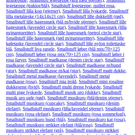
ammepude
,
Smallstuff legetæppe (grå med stjerner)
,
Smallstuff
legetæppe (traktor/blå)
,
Smallstuff legetæppe, quiltet rosa
,
Smallstuff lilla kop (stjerner)
,
Smallstuff lilla lyskæde
,
Smallstuff
lilla metalæske (14x14x21 cm)
,
Smallstuff lille dukkelift (rød)
,
Smallstuff lille hagesmæk (blå m/hvide stjerner)
,
Smallstuff lille
hagesmæk (lavendel circle star)
,
Smallstuff lille hagesmæk (lilla
m/margueritter)
,
Smallstuff lille hagesmæk (petrol circle star)
,
Smallstuff lille hagesmæk (rød m/margueritter)
,
Smallstuff lille
køletaske (lavendel circle star)
,
Smallstuff lille nylon toilettaske
blå
,
Smallstuff liva rangle
,
Smallstuff løber (blå mix/70×125
cm)
,
Smallstuff løber (rosa mix/70×125 cm)
,
Smallstuff løber i
rosa farver
,
Smallstuff madkasse (denim circle star)
,
Smallstuff
madkasse (lavendel circle star)
,
Smallstuff madkasse m/hund
(stor)
,
Smallstuff madkasse m/kat (stor)
,
Smallstuff matti dukke
,
Smallstuff metal madkasse (lavendel)
,
Smallstuff metal
madkasse (rosa)
,
Smallstuff mia trold
,
Smallstuff mini rosaline
dukkeseng (hvid)
,
Smallstuff multi dreng lyskæde
,
Smallstuff
multi pige lyskæde
,
Smallstuff musik uro (dukke)
,
Smallstuff
musik uro ugle (rød)
,
Smallstuff musikuro (blå/denim stjerne)
,
Smallstuff musikuro (cupcake)
,
Smallstuff musikuro (denim
elefant)
,
Smallstuff musikuro (lilla/lavendel stjerne)
,
Smallstuff
musikuro (rosa elefant)
,
Smallstuff musikuro (rosa sommefugl)
,
Smallstuff musikuro hund (blå)
,
Smallstuff musikuro kat (rosa)
,
Smallstuff musikuro strikket elefant (blå/rosa)
,
Smallstuff
musikuro strikket elefant (grå)
,
Smallstuff musikuro strikket