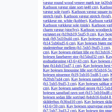
vægur round wood veneer mørk træ (ø20xh
Karlsson vægur slate sort (ø40 cm)
,
Karlsso
vægur sole (sort)
,
Karlsson vægur square t
stretch (gul)
,
Karlsson vægur stretch (hvid)
vækkeur mr. white (kobber)
,
Karlsson vække
Karlsson vækkeur sole (pink)
,
Karlsson væk
charm vægur (stor/lys)
,
Karlsson woodpeck
eg/røget eg (h19xb19,5xd5,9 cm)
,
Kay boje
teak (h9,5xl10xd4 cm)
,
Kay bojesen abe st
(h14,5xb6xd5,6 cm)
,
Kay bojesen bjørn m
studenterhue mellem (h1,5xb5,9xd5,3 cm)
,
cm)
,
Kay bojesen elefant lille eg (h13xb16
bojesen fanebærer stor (h154xd32 cm)
,
Kay
godnatlæsning (43,6×43 cm)
,
Kay bojesen 
bøg (h14xb15xd7,1 cm)
,
Kay bojesen hest
Kay bojesen limousine lille sort (h5xb16,5
bojesen nissemor (h19,5xb10,5xd8,5 cm)
,
K
(h20xb7xd4 cm)
,
Kay bojesen rangle bøg (
(h1,5xb5,9xd5,3 cm)
,
Kay bojesen saltkar 
cm)
,
Kay bojesen sangfugl georg (h15,5xb
bojesen sangfugl ravn sort (h15,5xb16xd8 
bojesen sedan lille sort/rød (h4xb16,6xd4,8
skilderhus (h36xd10 cm)
,
Kay bojesen skil
(43,6×59 cm)
,
Kay bojesen spurvepar eg/rø
(h7,5xb7,3xd3,2 cm)
,
Kay bojesen tim røge