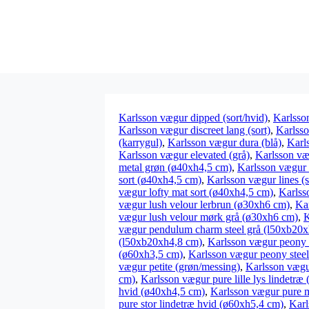
Karlsson vægur dipped (sort/hvid)
,
Karlsso
Karlsson vægur discreet lang (sort)
,
Karlsso
(karrygul)
,
Karlsson vægur dura (blå)
,
Karl
Karlsson vægur elevated (grå)
,
Karlsson væ
metal grøn (ø40xh4,5 cm)
,
Karlsson vægur 
sort (ø40xh4,5 cm)
,
Karlsson vægur lines (s
vægur lofty mat sort (ø40xh4,5 cm)
,
Karlss
vægur lush velour lerbrun (ø30xh6 cm)
,
Ka
vægur lush velour mørk grå (ø30xh6 cm)
,
K
vægur pendulum charm steel grå (l50xb20x
(l50xb20xh4,8 cm)
,
Karlsson vægur peony 
(ø60xh3,5 cm)
,
Karlsson vægur peony steel
vægur petite (grøn/messing)
,
Karlsson vægur
cm)
,
Karlsson vægur pure lille lys lindetræ
hvid (ø40xh4,5 cm)
,
Karlsson vægur pure 
pure stor lindetræ hvid (ø60xh5,4 cm)
,
Karl