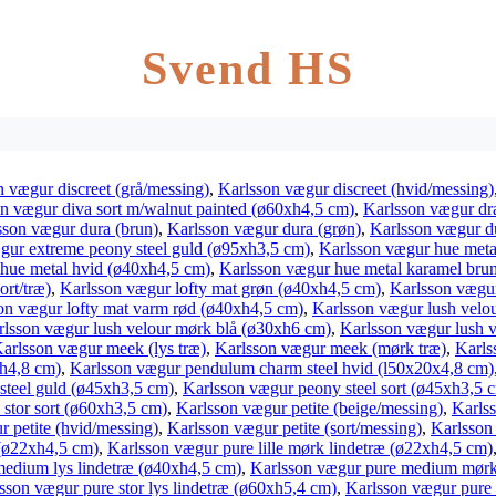
Svend HS
n vægur discreet (grå/messing)
,
Karlsson vægur discreet (hvid/messing)
n vægur diva sort m/walnut painted (ø60xh4,5 cm)
,
Karlsson vægur dra
sson vægur dura (brun)
,
Karlsson vægur dura (grøn)
,
Karlsson vægur du
gur extreme peony steel guld (ø95xh3,5 cm)
,
Karlsson vægur hue meta
hue metal hvid (ø40xh4,5 cm)
,
Karlsson vægur hue metal karamel bru
ort/træ)
,
Karlsson vægur lofty mat grøn (ø40xh4,5 cm)
,
Karlsson vægur
on vægur lofty mat varm rød (ø40xh4,5 cm)
,
Karlsson vægur lush velo
rlsson vægur lush velour mørk blå (ø30xh6 cm)
,
Karlsson vægur lush 
arlsson vægur meek (lys træ)
,
Karlsson vægur meek (mørk træ)
,
Karls
h4,8 cm)
,
Karlsson vægur pendulum charm steel hvid (l50x20x4,8 cm)
steel guld (ø45xh3,5 cm)
,
Karlsson vægur peony steel sort (ø45xh3,5 
 stor sort (ø60xh3,5 cm)
,
Karlsson vægur petite (beige/messing)
,
Karlss
 petite (hvid/messing)
,
Karlsson vægur petite (sort/messing)
,
Karlsson 
 (ø22xh4,5 cm)
,
Karlsson vægur pure lille mørk lindetræ (ø22xh4,5 cm)
medium lys lindetræ (ø40xh4,5 cm)
,
Karlsson vægur pure medium mørk
sson vægur pure stor lys lindetræ (ø60xh5,4 cm)
,
Karlsson vægur pure 