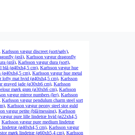
,
Karlsson vægur discreet (sort/sølv)
,
gonfly (grå)
,
Karlsson vægur dragonfly
ra (grå)
,
Karlsson vægur dura (sort)
,
l blå (ø40xh4,5 cm)
,
Karlsson vægur hue
n (ø40xh4,5 cm)
,
Karlsson vægur hue metal
 lofty mat hvid (ø40xh4,5 cm)
,
Karlsson
ur grayed jade (ø30xh6 cm)
,
Karlsson
velour mørk grøn (ø30xh6 cm)
,
Karlsson
son vægur mirror numbers (ler)
,
Karlsson
,
Karlsson vægur pendulum charm steel sort
cm)
,
Karlsson vægur peony steel stor guld
on vægur petite (blå/messing)
,
Karlsson
vægur pure lille lindetræ hvid (ø22xh4,5
,
Karlsson vægur pure medium lindetræ
 lindetræ (ø40xh4,5 cm)
,
Karlsson vægur
stor mørk lindetræ (ø60xh5,4 cm)
,
Karlsson