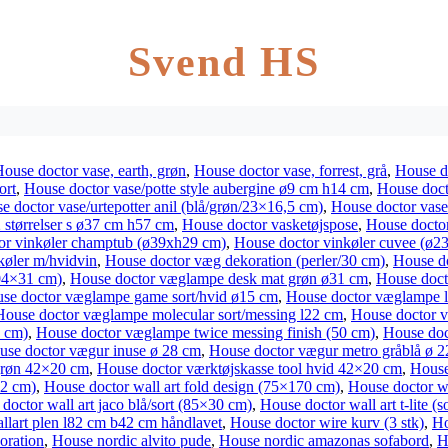
Svend HS
ouse doctor vase, earth, grøn
,
House doctor vase, forrest, grå
,
House d
ort
,
House doctor vase/potte style aubergine ø9 cm h14 cm
,
House doct
e doctor vase/urtepotter anil (blå/grøn/23×16,5 cm)
,
House doctor vase/
 størrelser s ø37 cm h57 cm
,
House doctor vasketøjspose
,
House doctor
or vinkøler champtub (ø39xh29 cm)
,
House doctor vinkøler cuvee (ø2
køler m/hvidvin
,
House doctor væg dekoration (perler/30 cm)
,
House do
04×31 cm)
,
House doctor væglampe desk mat grøn ø31 cm
,
House doct
se doctor væglampe game sort/hvid ø15 cm
,
House doctor væglampe l
House doctor væglampe molecular sort/messing l22 cm
,
House doctor v
1 cm)
,
House doctor væglampe twice messing finish (50 cm)
,
House doc
use doctor vægur inuse ø 28 cm
,
House doctor vægur metro gråblå ø 
grøn 42×20 cm
,
House doctor værktøjskasse tool hvid 42×20 cm
,
House
32 cm)
,
House doctor wall art fold design (75×170 cm)
,
House doctor wa
doctor wall art jaco blå/sort (85×30 cm)
,
House doctor wall art t-lite (
llart plen l82 cm b42 cm håndlavet
,
House doctor wire kurv (3 stk)
,
Ho
oration
,
House nordic alvito pude
,
House nordic amazonas sofabord
,
H