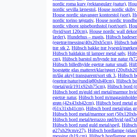
nordic roma kurv (rektangulær (natur)
,
Hous
nordic sevilla lænestol
,
House nordic skiby
House nordic stavanger kontorstol (sort)
,
Ho
nordic torino tøjstativ
,
House nordic trondhei
nordic viborg spisebordsstol (sort/sort)
,
Hous
(hvid/sort 120cm)
,
House nordic wall dekor
læder)
,
Hundehus – magis
,
Hübsch badeser
(egetræ/messing/40x20xh5cm)
,
Hübsch bak
træ stk 2
,
Hübsch bakke træ lysegrå/mørkegr
Hübsch baldakin til lamper metal sølv
,
Hübs
cm)
,
Hübsch barstol m/hynde træ natur (h7
Hübsch billedhylde egetræ natur small
,
Hüb
bogstøtte glas matteret/klar/røget (20x8xh2
m/låg akryl transparent/sort stk 3
,
Hübsch bo
(egetræ/natur/rund/ø80xh40cm)
,
Hübsch bo
(metal/grå/191x92xh75cm)
,
Hübsch bord (m
Hübsch bord m/guld stel metal/marmor hvi
egetræ natur
,
Hübsch bord m/magasinholder 
grøn (42x43xh42cm)
,
Hübsch bord metal 
(61x31xh41cm)
,
Hübsch bord metal/glas 
Hübsch bord metal/marmor sort (50x120x
Hübsch bord metal/terrazzo rød/hvid (ø47
Hübsch bord rund guld metal/spejl
,
Hübsch 
ø27xh29cm/e27)
,
Hübsch bordlampe (glas
messing (h19 cm)
,
Hübsch bordlampe grøn