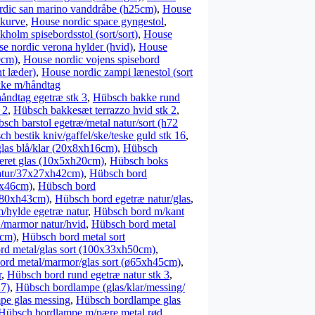
rdic san marino vanddråbe (h25cm)
,
House
 kurve
,
House nordic space gyngestol
,
holm spisebordsstol (sort/sort)
,
House
e nordic verona hylder (hvid)
,
House
0cm)
,
House nordic vojens spisebord
t læder)
,
House nordic zampi lænestol (sort
ke m/håndtag
åndtag egetræ stk 3
,
Hübsch bakke rund
 2
,
Hübsch bakkesæt terrazzo hvid stk 2
,
sch barstol egetræ/metal natur/sort (h72
h bestik kniv/gaffel/ske/teske guld stk 16
,
glas blå/klar (20x8xh16cm)
,
Hübsch
eret glas (10x5xh20cm)
,
Hübsch boks
atur/37x27xh42cm)
,
Hübsch bord
0x46cm)
,
Hübsch bord
/ø80xh43cm)
,
Hübsch bord egetræ natur/glas
,
/hylde egetræ natur
,
Hübsch bord m/kant
æ/marmor natur/hvid
,
Hübsch bord metal
3cm)
,
Hübsch bord metal sort
rd metal/glas sort (100x33xh50cm)
,
ord metal/marmor/glas sort (ø65xh45cm)
,
r
,
Hübsch bord rund egetræ natur stk 3
,
27)
,
Hübsch bordlampe (glas/klar/messing/
pe glas messing
,
Hübsch bordlampe glas
Hübsch bordlampe m/pære metal rød