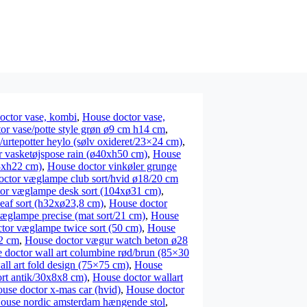
octor vase, kombi
,
House doctor vase,
or vase/potte style grøn ø9 cm h14 cm
,
urtepotter heylo (sølv oxideret/23×24 cm)
,
 vasketøjspose rain (ø40xh50 cm)
,
House
3xh22 cm)
,
House doctor vinkøler grunge
ctor væglampe club sort/hvid ø18/20 cm
or væglampe desk sort (104xø31 cm)
,
eaf sort (h32xø23,8 cm)
,
House doctor
æglampe precise (mat sort/21 cm)
,
House
tor væglampe twice sort (50 cm)
,
House
22 cm
,
House doctor vægur watch beton ø28
 doctor wall art columbine rød/brun (85×30
ll art fold design (75×75 cm)
,
House
sort antik/30x8x8 cm)
,
House doctor wallart
use doctor x-mas car (hvid)
,
House doctor
ouse nordic amsterdam hængende stol
,