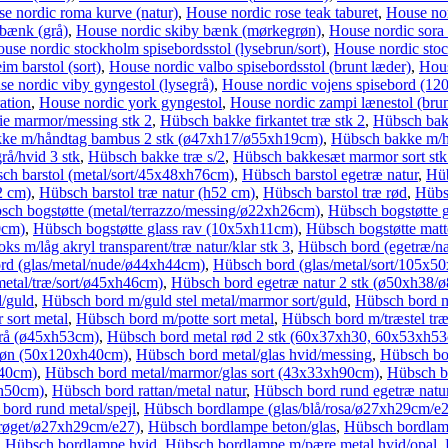
e nordic roma kurve (natur)
,
House nordic rose teak taburet
,
House no
 bænk (grå)
,
House nordic skiby bænk (mørkegrøn)
,
House nordic sora
use nordic stockholm spisebordsstol (lysebrun/sort)
,
House nordic stock
m barstol (sort)
,
House nordic valbo spisebordsstol (brunt læder)
,
Hous
e nordic viby gyngestol (lysegrå)
,
House nordic vojens spisebord (12
ation
,
House nordic york gyngestol
,
House nordic zampi lænestol (brun
ie marmor/messing stk 2
,
Hübsch bakke firkantet træ stk 2
,
Hübsch bak
ke m/håndtag bambus 2 stk (ø47xh17/ø55xh19cm)
,
Hübsch bakke m/h
å/hvid 3 stk
,
Hübsch bakke træ s/2
,
Hübsch bakkesæt marmor sort stk
ch barstol (metal/sort/45x48xh76cm)
,
Hübsch barstol egetræ natur
,
Hüb
2 cm)
,
Hübsch barstol træ natur (h52 cm)
,
Hübsch barstol træ rød
,
Hübsc
sch bogstøtte (metal/terrazzo/messing/ø22xh26cm)
,
Hübsch bogstøtte 
0cm)
,
Hübsch bogstøtte glass rav (10x5xh11cm)
,
Hübsch bogstøtte matt
ks m/låg akryl transparent/træ natur/klar stk 3
,
Hübsch bord (egetræ/n
rd (glas/metal/nude/ø44xh44cm)
,
Hübsch bord (glas/metal/sort/105x5
etal/træ/sort/ø45xh46cm)
,
Hübsch bord egetræ natur 2 stk (ø50xh38
d/guld
,
Hübsch bord m/guld stel metal/marmor sort/guld
,
Hübsch bord m
sort metal
,
Hübsch bord m/potte sort metal
,
Hübsch bord m/træstel tr
grå (ø45xh53cm)
,
Hübsch bord metal rød 2 stk (60x37xh30, 60x53xh5
grøn (50x120xh40cm)
,
Hübsch bord metal/glas hvid/messing
,
Hübsch bo
h40cm)
,
Hübsch bord metal/marmor/glas sort (43x33xh90cm)
,
Hübsch b
xh50cm)
,
Hübsch bord rattan/metal natur
,
Hübsch bord rund egetræ natu
bord rund metal/spejl
,
Hübsch bordlampe (glas/blå/rosa/ø27xh29cm/e
/røget/ø27xh29cm/e27)
,
Hübsch bordlampe beton/glas
,
Hübsch bordlam
,
Hübsch bordlampe hvid
,
Hübsch bordlampe m/pære metal hvid/opal
,