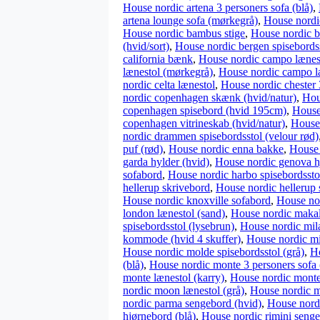
House nordic artena 3 personers sofa (blå)
,
artena lounge sofa (mørkegrå)
,
House nordic
House nordic bambus stige
,
House nordic b
(hvid/sort)
,
House nordic bergen spisebords
california bænk
,
House nordic campo lænest
lænestol (mørkegrå)
,
House nordic campo l
nordic celta lænestol
,
House nordic chester 
nordic copenhagen skænk (hvid/natur)
,
Hou
copenhagen spisebord (hvid 195cm)
,
House
copenhagen vitrineskab (hvid/natur)
,
House 
nordic drammen spisebordsstol (velour rød)
puf (rød)
,
House nordic enna bakke
,
House 
garda hylder (hvid)
,
House nordic genova 
sofabord
,
House nordic harbo spisebordssto
hellerup skrivebord
,
House nordic hellerup 
House nordic knoxville sofabord
,
House no
london lænestol (sand)
,
House nordic makal
spisebordsstol (lysebrun)
,
House nordic mil
kommode (hvid 4 skuffer)
,
House nordic mi
House nordic molde spisebordsstol (grå)
,
H
(blå)
,
House nordic monte 3 personers sofa 
monte lænestol (karry)
,
House nordic monte 
nordic moon lænestol (grå)
,
House nordic m
nordic parma sengebord (hvid)
,
House nordi
hjørnebord (blå)
,
House nordic rimini senge