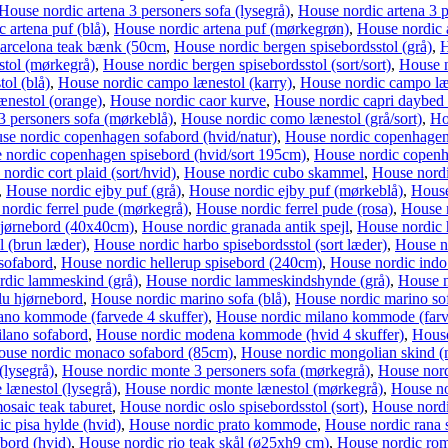
House nordic artena 3 personers sofa (lysegrå)
,
House nordic artena 3 
 artena puf (blå)
,
House nordic artena puf (mørkegrøn)
,
House nordic a
arcelona teak bænk (50cm
,
House nordic bergen spisebordsstol (grå)
,
H
stol (mørkegrå)
,
House nordic bergen spisebordsstol (sort/sort)
,
House n
ol (blå)
,
House nordic campo lænestol (karry)
,
House nordic campo læn
ænestol (orange)
,
House nordic caor kurve
,
House nordic capri daybed 
3 personers sofa (mørkeblå)
,
House nordic como lænestol (grå/sort)
,
Ho
se nordic copenhagen sofabord (hvid/natur)
,
House nordic copenhagen 
 nordic copenhagen spisebord (hvid/sort 195cm)
,
House nordic copenha
nordic cort plaid (sort/hvid)
,
House nordic cubo skammel
,
House nordi
,
House nordic ejby puf (grå)
,
House nordic ejby puf (mørkeblå)
,
House
nordic ferrel pude (mørkegrå)
,
House nordic ferrel pude (rosa)
,
House n
hjørnebord (40x40cm)
,
House nordic granada antik spejl
,
House nordic 
l (brun læder)
,
House nordic harbo spisebordsstol (sort læder)
,
House no
sofabord
,
House nordic hellerup spisebord (240cm)
,
House nordic indo
rdic lammeskind (grå)
,
House nordic lammeskindshynde (grå)
,
House n
u hjørnebord
,
House nordic marino sofa (blå)
,
House nordic marino so
ano kommode (farvede 4 skuffer)
,
House nordic milano kommode (farve
lano sofabord
,
House nordic modena kommode (hvid 4 skuffer)
,
House
ouse nordic monaco sofabord (85cm)
,
House nordic mongolian skind (n
(lysegrå)
,
House nordic monte 3 personers sofa (mørkegrå)
,
House nord
lænestol (lysegrå)
,
House nordic monte lænestol (mørkegrå)
,
House no
osaic teak taburet
,
House nordic oslo spisebordsstol (sort)
,
House nordi
c pisa hylde (hvid)
,
House nordic prato kommode
,
House nordic rana s
bord (hvid)
,
House nordic rio teak skål (ø25xh9 cm)
,
House nordic rom