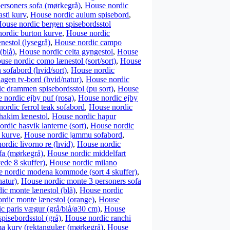
personers sofa (mørkegrå)
,
House nordic
sti kurv
,
House nordic aulum spisebord
,
ouse nordic bergen spisebordsstol
ordic burton kurve
,
House nordic
estol (lysegrå)
,
House nordic campo
(blå)
,
House nordic celta gyngestol
,
House
use nordic como lænestol (sort/sort)
,
House
sofabord (hvid/sort)
,
House nordic
gen tv-bord (hvid/natur)
,
House nordic
c drammen spisebordsstol (pu sort)
,
House
 nordic ejby puf (rosa)
,
House nordic ejby
ordic ferrol teak sofabord
,
House nordic
hakim lænestol
,
House nordic hapur
rdic hasvik lanterne (sort)
,
House nordic
 kurve
,
House nordic jammu sofabord
,
ordic livorno re (hvid)
,
House nordic
fa (mørkegrå)
,
House nordic middelfart
de 8 skuffer)
,
House nordic milano
 nordic modena kommode (sort 4 skuffer)
,
atur)
,
House nordic monte 3 personers sofa
ic monte lænestol (blå)
,
House nordic
rdic monte lænestol (orange)
,
House
c paris vægur (grå/blå/ø30 cm)
,
House
pisebordsstol (grå)
,
House nordic ranchi
a kurv (rektangulær (mørkegrå)
,
House