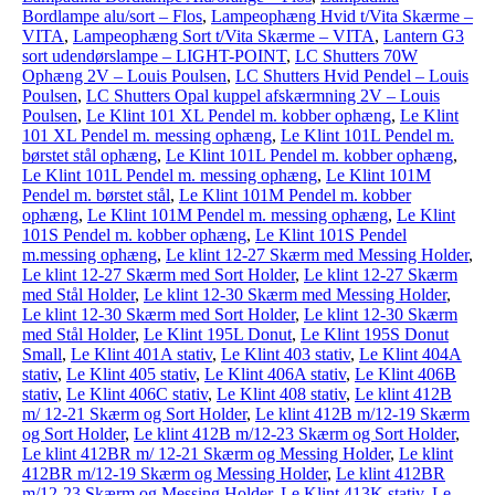
Bordlampe alu/sort – Flos
,
Lampeophæng Hvid t/Vita Skærme –
VITA
,
Lampeophæng Sort t/Vita Skærme – VITA
,
Lantern G3
sort udendørslampe – LIGHT-POINT
,
LC Shutters 70W
Ophæng 2V – Louis Poulsen
,
LC Shutters Hvid Pendel – Louis
Poulsen
,
LC Shutters Opal kuppel afskærmning 2V – Louis
Poulsen
,
Le Klint 101 XL Pendel m. kobber ophæng
,
Le Klint
101 XL Pendel m. messing ophæng
,
Le Klint 101L Pendel m.
børstet stål ophæng
,
Le Klint 101L Pendel m. kobber ophæng
,
Le Klint 101L Pendel m. messing ophæng
,
Le Klint 101M
Pendel m. børstet stål
,
Le Klint 101M Pendel m. kobber
ophæng
,
Le Klint 101M Pendel m. messing ophæng
,
Le Klint
101S Pendel m. kobber ophæng
,
Le Klint 101S Pendel
m.messing ophæng
,
Le klint 12-27 Skærm med Messing Holder
,
Le klint 12-27 Skærm med Sort Holder
,
Le klint 12-27 Skærm
med Stål Holder
,
Le klint 12-30 Skærm med Messing Holder
,
Le klint 12-30 Skærm med Sort Holder
,
Le klint 12-30 Skærm
med Stål Holder
,
Le Klint 195L Donut
,
Le Klint 195S Donut
Small
,
Le Klint 401A stativ
,
Le Klint 403 stativ
,
Le Klint 404A
stativ
,
Le Klint 405 stativ
,
Le Klint 406A stativ
,
Le Klint 406B
stativ
,
Le Klint 406C stativ
,
Le Klint 408 stativ
,
Le klint 412B
m/ 12-21 Skærm og Sort Holder
,
Le klint 412B m/12-19 Skærm
og Sort Holder
,
Le klint 412B m/12-23 Skærm og Sort Holder
,
Le klint 412BR m/ 12-21 Skærm og Messing Holder
,
Le klint
412BR m/12-19 Skærm og Messing Holder
,
Le klint 412BR
m/12-23 Skærm og Messing Holder
,
Le Klint 413K stativ
,
Le