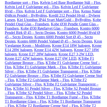
Bordlampe sort – Flos
,
Kelvin Led Base Bordlampe Stål – Flos
,
Kelvin Led F Gulvlampe grå – Flos
,
Kelvin Led F Gulvlampe
Hvid – Flos
,
Kelvin Led F Gulvlampe sort – Flos
,
Kenso Natur
Ø48cm Pendel – ByRydéns
,
Kerdil 212 Pendel Hvid – Dyberg
Larsen
,
Kiri Utomhus IP44 Svart Matt/Guld – ByRydéns
,
Kobe
Pendel Opal Glas – Frandsen
,
Kobe Ø30 Pendle Grønt Glas –
Frandsen
,
Kobe Ø30 Røgfarvet Glas – Frandsen
,
Kontro 6000
Pendel Birk Ø 45 – Secto Design
,
Kontro 6000 Pendel Hvid Ø
45 – Secto Design
,
Kontro 6000 Pendel Sort Ø 45 – Secto
Design
,
Kontro 6000 Pendel Valnød Ø 45 – Secto Design
,
Kron
Væglampe Krom – Modiform
,
Krone E14 18W halogen
,
Krone
E14 28W halogen
,
Krone E14 42W halogen
,
Krone E27 18W
halogen
,
Krone E27 28W halogen
,
Krone E27 3,2W LED
,
Krone E27 42W halogen
,
Krone E27 6W LED
,
KTribe F1
Gulvlampe Bronze – Flos
,
KTribe F1 Gulvlampe Creme Stof –
Flos
,
KTribe F1 Gulvlampe Mørk – Flos
,
KTribe F1 Gulvlampe
Silver – Flos
,
KTribe F1 Gulvlampe Transparent – Flos
,
KTribe
F2 Gulvlampe Bronze – Flos
,
KTribe F2 Gulvlampe Creme Stof
– Flos
,
KTribe F2 Gulvlampe Mørk – Flos
,
KTribe F2
Gulvlampe Silver – Flos
,
KTribe F2 Gulvlampe Transperent –
Flos
,
KTribe S1 Pendel Silver – Flos
,
KTribe S2 Pendel Bronze
– Flos
,
KTribe S2 Pendel Silver – Flos
,
KTribe S2 Pendel
Transparent – Flos
,
KTribe T1 Bordlampe Fumé – Flos
,
KTribe
T1 Bordlampe Glass – Flos
,
KTribe T1 Bordlampe Transparent
– Flos
,
KTribe T2 Bordlampe Creme Stof – Flos
,
KTribe T2