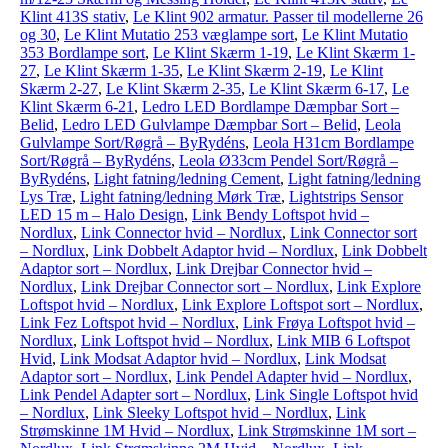
Klint 413S stativ
,
Le Klint 902 armatur. Passer til modellerne 26
og 30
,
Le Klint Mutatio 253 væglampe sort
,
Le Klint Mutatio
353 Bordlampe sort
,
Le Klint Skærm 1-19
,
Le Klint Skærm 1-
27
,
Le Klint Skærm 1-35
,
Le Klint Skærm 2-19
,
Le Klint
Skærm 2-27
,
Le Klint Skærm 2-35
,
Le Klint Skærm 6-17
,
Le
Klint Skærm 6-21
,
Ledro LED Bordlampe Dæmpbar Sort –
Belid
,
Ledro LED Gulvlampe Dæmpbar Sort – Belid
,
Leola
Gulvlampe Sort/Røgrå – ByRydéns
,
Leola H31cm Bordlampe
Sort/Røgrå – ByRydéns
,
Leola Ø33cm Pendel Sort/Røgrå –
ByRydéns
,
Light fatning/ledning Cement
,
Light fatning/ledning
Lys Træ
,
Light fatning/ledning Mørk Træ
,
Lightstrips Sensor
LED 15 m – Halo Design
,
Link Bendy Loftspot hvid –
Nordlux
,
Link Connector hvid – Nordlux
,
Link Connector sort
– Nordlux
,
Link Dobbelt Adaptor hvid – Nordlux
,
Link Dobbelt
Adaptor sort – Nordlux
,
Link Drejbar Connector hvid –
Nordlux
,
Link Drejbar Connector sort – Nordlux
,
Link Explore
Loftspot hvid – Nordlux
,
Link Explore Loftspot sort – Nordlux
,
Link Fez Loftspot hvid – Nordlux
,
Link Frøya Loftspot hvid –
Nordlux
,
Link Loftspot hvid – Nordlux
,
Link MIB 6 Loftspot
Hvid
,
Link Modsat Adaptor hvid – Nordlux
,
Link Modsat
Adaptor sort – Nordlux
,
Link Pendel Adapter hvid – Nordlux
,
Link Pendel Adapter sort – Nordlux
,
Link Single Loftspot hvid
– Nordlux
,
Link Sleeky Loftspot hvid – Nordlux
,
Link
Strømskinne 1M Hvid – Nordlux
,
Link Strømskinne 1M sort –