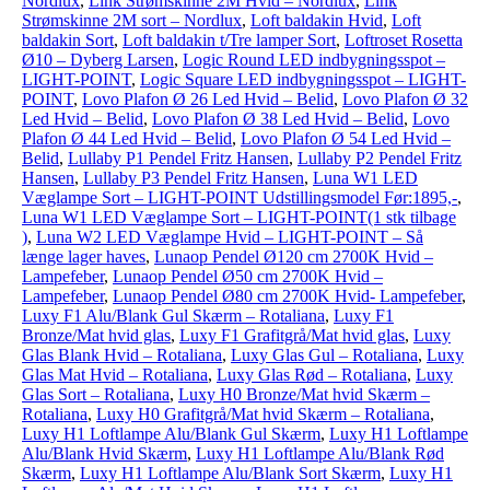
Nordlux
,
Link Strømskinne 2M Hvid – Nordlux
,
Link
Strømskinne 2M sort – Nordlux
,
Loft baldakin Hvid
,
Loft
baldakin Sort
,
Loft baldakin t/Tre lamper Sort
,
Loftroset Rosetta
Ø10 – Dyberg Larsen
,
Logic Round LED indbygningsspot –
LIGHT-POINT
,
Logic Square LED indbygningsspot – LIGHT-
POINT
,
Lovo Plafon Ø 26 Led Hvid – Belid
,
Lovo Plafon Ø 32
Led Hvid – Belid
,
Lovo Plafon Ø 38 Led Hvid – Belid
,
Lovo
Plafon Ø 44 Led Hvid – Belid
,
Lovo Plafon Ø 54 Led Hvid –
Belid
,
Lullaby P1 Pendel Fritz Hansen
,
Lullaby P2 Pendel Fritz
Hansen
,
Lullaby P3 Pendel Fritz Hansen
,
Luna W1 LED
Væglampe Sort – LIGHT-POINT Udstillingsmodel Før:1895,-
,
Luna W1 LED Væglampe Sort – LIGHT-POINT(1 stk tilbage
)
,
Luna W2 LED Væglampe Hvid – LIGHT-POINT – Så
længe lager haves
,
Lunaop Pendel Ø120 cm 2700K Hvid –
Lampefeber
,
Lunaop Pendel Ø50 cm 2700K Hvid –
Lampefeber
,
Lunaop Pendel Ø80 cm 2700K Hvid- Lampefeber
,
Luxy F1 Alu/Blank Gul Skærm – Rotaliana
,
Luxy F1
Bronze/Mat hvid glas
,
Luxy F1 Grafitgrå/Mat hvid glas
,
Luxy
Glas Blank Hvid – Rotaliana
,
Luxy Glas Gul – Rotaliana
,
Luxy
Glas Mat Hvid – Rotaliana
,
Luxy Glas Rød – Rotaliana
,
Luxy
Glas Sort – Rotaliana
,
Luxy H0 Bronze/Mat hvid Skærm –
Rotaliana
,
Luxy H0 Grafitgrå/Mat hvid Skærm – Rotaliana
,
Luxy H1 Loftlampe Alu/Blank Gul Skærm
,
Luxy H1 Loftlampe
Alu/Blank Hvid Skærm
,
Luxy H1 Loftlampe Alu/Blank Rød
Skærm
,
Luxy H1 Loftlampe Alu/Blank Sort Skærm
,
Luxy H1