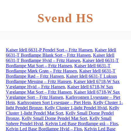
Svend HS
Kaiser Idell 6631-P Pendel Sort – Fritz Hansen
,
Kaiser Idell
6631-T Bordlampe Blank Sort – Fritz Hansen
,
Kaiser Idell
6631-T Bordlampe Hvid – Fritz Hansen
,
Kaiser Idell 6631-T
Bordlampe Mat Sort – Fritz Hansen
,
Kaiser Idell 6631-T
Bordlampe Mørk Grøn – Fritz Hansen
,
Kaiser Idell 6631-T
Bordlampe Rød – Fritz Hansen
,
Kaiser Idell 6631-T Luksus
Bordlampe Messing – Fritz Hansen
,
Kaiser Idell 6718-W Sax
Væglampe Hvid – Fritz Hansen
,
Kaiser Idell 6718-W Sax
Væglampe Mat Sort – Fritz Hansen
,
Kaiser Idell 6718-W Sax
Væglampe Sort – Fritz Hansen
,
Karlsvognen Lysestage – Piet
Hein
,
Karlsvognen Sort Lysestage – Piet Hein
,
Kelly Cluster 1-
light Pendel Bronze
,
Kelly Cluster 1-light Pendel Hvid
,
Kelly
Cluster 1-light Pendel Mat Sort
,
Kelly Small Dome Pendel
Bronze
,
Kelly Small Dome Pendel Mat Sort
,
Kelly Small
Sphere Pendel Hvid
,
Kelvin Led Base Bordlampe grå – Flos
,
Kelvin Led Base Bordlampe Hvid – Flos
,
Kelvin Led Base