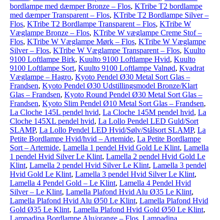
bordlampe med dæmper Bronze – Flos
,
KTribe T2 bordlampe
med dæmper Transparent – Flos
,
KTribe T2 Bordlampe Silver –
Flos
,
KTribe T2 Bordlampe Transparent – Flos
,
KTribe W
Væglampe Bronze – Flos
,
KTribe W væglampe Creme Stof –
Flos
,
KTribe W Væglampe Mørk – Flos
,
KTribe W Væglampe
Silver – Flos
,
KTribe W Væglampe Transparent – Flos
,
Kuulto
9100 Loftlampe Birk
,
Kuulto 9100 Loftlampe Hvid
,
Kuulto
9100 Loftlampe Sort
,
Kuulto 9100 Loftlampe Valnød
,
Kvadrat
Væglampe – Hagro
,
Kyoto Pendel Ø30 Metal Sort Glas –
Frandsen
,
Kyoto Pendel Ø30 Udstillingsmodel Bronze/Klart
Glas – Frandsen
,
Kyoto Round Pendel Ø30 Metal Sort Glas –
Frandsen
,
Kyoto Slim Pendel Ø10 Metal Sort Glas – Frandsen
,
La Cloche 145L pendel hvid
,
La Cloche 145M pendel hvid
,
La
Cloche 145XL pendel hvid
,
La Lollo Pendel LED Guld/Sort
SLAMP
,
La Lollo Pendel LED Hvid/Sølv/Stålsort SLAMP
,
La
Petite Bordlampe Hvid/hvid – Artemide
,
La Petite Bordlampe
Sort – Artemide
,
Lamella 1 pendel Hvid Gold Le Klint
,
Lamella
1 pendel Hvid Silver Le Klint
,
Lamella 2 pendel Hvid Gold Le
Klint
,
Lamella 2 pendel Hvid Silver Le Klint
,
Lamella 3 pendel
Hvid Gold Le Klint
,
Lamella 3 pendel Hvid Silver Le Klint
,
Lamella 4 Pendel Gold – Le Klint
,
Lamella 4 Pendel Hvid
Silver – Le Klint
,
Lamella Plafond Hvid Alu Ø35 Le Klint
,
Lamella Plafond Hvid Alu Ø50 Le Klint
,
Lamella Plafond Hvid
Gold Ø35 Le Klint
,
Lamella Plafond Hvid Gold Ø50 Le Klint
,
Lampadina Bordlampe Alu/orange – Flos
,
Lampadina