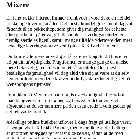
Mixere
En lang række internet firmaer frembyder i vore dage en hel del
forskellige leveringsmåder. Det mest almindelige er nu til dags at
få sendt til en pakkeshop, som giver dig mulighed for at hente
dine produkter på et valgfrit tidspunkt. Leveringsmetoden er
nemlig særdeles ligetil, samt i mange tilfælde ydermere den mest
betalelige leveringsudgave ved køb af K KT-04UP mixer.
Du burde ydermere udse dig at få varerne bragt til dit hus eller
ud på din arbejdsplads. Fragtformen er mange gange en anelse
mere bekostelig, men desuden ret så smertefri. Den mest
betalelige fragtmulighed vil dog altid vise sig at være at du selv
henter ordren, men dette kræver at du fysisk befinder dig tæt på
webshoppens hjemsted.
Fragttiden på Mixere er naturligvis usædvanlig vital forudsat
man behøver varen nu og her, og herved er det uden tvivl
afgørende at du ser nærmere på den estimerede leveringsdato på
det relevante produkt.
Adskillige online butikker udlover 1 dags fragt på utallige varer,
eksempelvis K KT-04UP mixer, men glem ikke at det betinges
af at ordren aflægges før et fast klokkeslæt, sådan at de med
sikkerhed kan nå at få varerne ordnet forinden