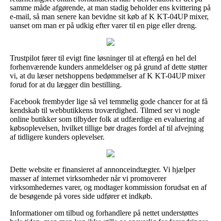
samme måde afgørende, at man stadig beholder ens kvittering på
e-mail, så man senere kan bevidne sit køb af K KT-04UP mixer,
uanset om man er på udkig efter varer til en pige eller dreng.
Trustpilot fører til evigt fine løsninger til at eftergå en hel del
forhenværende kunders anmeldelser og på grund af dette støtter
vi, at du læser netshoppens bedømmelser af K KT-04UP mixer
forud for at du lægger din bestilling.
Facebook frembyder lige så vel temmelig gode chancer for at få
kendskab til webbutikkens troværdighed. Tilmed ser vi nogle
online butikker som tilbyder folk at udfærdige en evaluering af
købsoplevelsen, hvilket tillige bør drages fordel af til afvejning
af tidligere kunders oplevelser.
Dette website er finansieret af annonceindtægter. Vi hjælper
masser af internet virksomheder når vi promoverer
virksomhedernes varer, og modtager kommission forudsat en af
de besøgende på vores side udfører et indkøb.
Informationer om tilbud og forhandlere på nettet understøttes