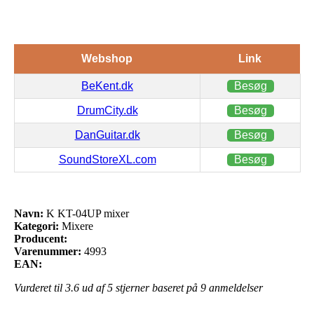
Webshop
Link
BeKent.dk
Besøg
DrumCity.dk
Besøg
DanGuitar.dk
Besøg
SoundStoreXL.com
Besøg
Navn:
K KT-04UP mixer
Kategori:
Mixere
Producent:
Varenummer:
4993
EAN:
Vurderet til
3.6
ud af 5 stjerner baseret på
9
anmeldelser