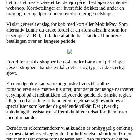
det for det meste være et kendetegn på en bedragerisk internet
webshop. Kortbetalinger er i hvert fald dækket ind under en
ordning, der hjælper kunden overfor uærlige netshops.
Vi slår generelt et slag for køb med kort eller MobilePay. Som
alternativ kunne du drage fordel af en afdragsløsning som for
eksempel ViaBill, i tilfælde af at du har i sinde at honorere
betalingen over en længere periode.
Forud for at folk shopper i en e-handler bør man i princippet
læse e-shoppens handelsvilkår, det er dog typisk ikke særlig
sjovt.
En nem løsning kan være at granske hvorvidt online
forhandleren er e-mærke tilsluttet, grundet at det længe har været
et sympol på at netbutikken adlyder de gældende danske regler,
tillige med at online forhandleren regelmæssigt revurderes af
specialister som kender de gældende vilkår. Det giver dig
anledning til assistance, såfremt du bliver udsat for dilemmaer
med din handel.
Derudover rekommanderer vi at kunden er omhyggelig omkring
de mest aktuelle vedtægter der har indflydelse på ordren, fx den
returneringsret online forhandleren har. I den relation er det på