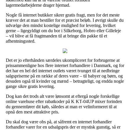
lagermedarbejderne drager hjemad.
Nogle få internet butikker sikrer gratis fragt, men for det meste
kræver det at man bestiller for et præcist beløb. I øvrigt skulle du
udvælge den mindst kostelige mulighed for levering, hvilket
gerne – ligegyldigt om du bor i Silkeborg, Hobro eller Gilleleje
– vil blive at få fragtmanden til at bringe din pakke til et
afhentningssted.
Det er jo efterhånden særdeles ukompliceret for forbrugerne at
prissammenligne hos flere internet forhandlere i Danmark, og for
det har en hel del internet outlets været tvunget til at nedbringe
salgspriserne på en række af deres varer – til babyer og børn, og
desuden også til kvinder og mænd – betragteligt, og endda nogle
gange sikre gratis levering.
Dog kan det trods alt være lønsomt at eftergå nogle forskellige
online varehuse efter rabatkoder på K KT-04UP mixer forinden
du gennemfører dit køb, således at man er velinformeret til at
opnå den mest attraktive pris.
Du skal dog være obs på, at såfremt en internet forhandler
forhandler varer for en udsalgspris der er mystisk gunstig, så er