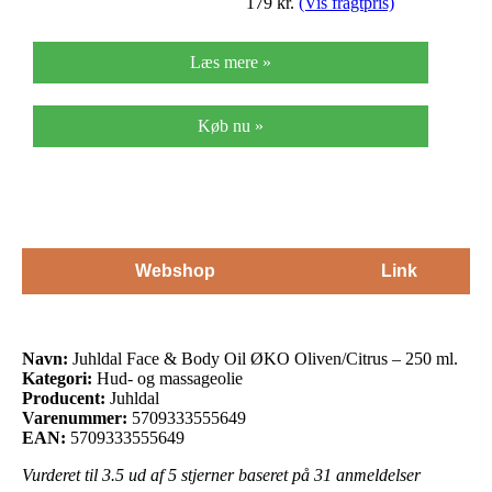
179
kr.
(Vis fragtpris)
Læs mere »
Køb nu »
Webshop
Link
Navn:
Juhldal Face & Body Oil ØKO Oliven/Citrus – 250 ml.
Kategori:
Hud- og massageolie
Producent:
Juhldal
Varenummer:
5709333555649
EAN:
5709333555649
Vurderet til
3.5
ud af 5 stjerner baseret på
31
anmeldelser