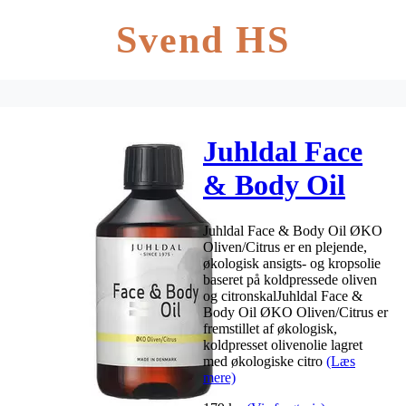
Svend HS
Juhldal Face
& Body Oil
ØKO
Juhldal Face & Body Oil ØKO
Oliven/Citrus
Oliven/Citrus er en plejende,
økologisk ansigts- og kropsolie
– 250 ml.
baseret på koldpressede oliven
og citronskalJuhldal Face &
Body Oil ØKO Oliven/Citrus er
fremstillet af økologisk,
koldpresset olivenolie lagret
med økologiske citro
(Læs
mere)