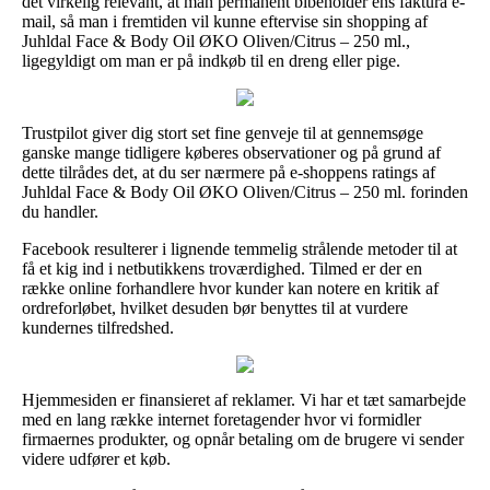
det virkelig relevant, at man permanent bibeholder ens faktura e-
mail, så man i fremtiden vil kunne eftervise sin shopping af
Juhldal Face & Body Oil ØKO Oliven/Citrus – 250 ml.,
ligegyldigt om man er på indkøb til en dreng eller pige.
Trustpilot giver dig stort set fine genveje til at gennemsøge
ganske mange tidligere køberes observationer og på grund af
dette tilrådes det, at du ser nærmere på e-shoppens ratings af
Juhldal Face & Body Oil ØKO Oliven/Citrus – 250 ml. forinden
du handler.
Facebook resulterer i lignende temmelig strålende metoder til at
få et kig ind i netbutikkens troværdighed. Tilmed er der en
række online forhandlere hvor kunder kan notere en kritik af
ordreforløbet, hvilket desuden bør benyttes til at vurdere
kundernes tilfredshed.
Hjemmesiden er finansieret af reklamer. Vi har et tæt samarbejde
med en lang række internet foretagender hvor vi formidler
firmaernes produkter, og opnår betaling om de brugere vi sender
videre udfører et køb.