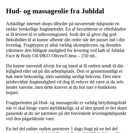
Hud- og massageolie fra Juhldal
Adskillige internet shops tilbyder på nuværende tidspunkt en
række forskellige fragtmetoder. En af favoritterne er efterhånden
at få leveret til et udleveringssted, fordi det så giver dig god
fleksibilitet til at kunne afhente din ordre når det passer ind i din
hverdag. Fragttypen er altså vældig ukompliceret, og desuden
ydermere den billigste mulighed for levering ved køb af Juhldal
Face & Body Oil ØKO Oliven/Citrus – 250 ml..
Du kunne omvendt afveje for og imod at få ordren sendt til din
lejlighed eller ud på din arbejdsplads. Den er gennemsnitligt et
hak mere bekostelig, men samtidig særligt bekvem. Den mest
prisbevidste fragtmulighed vil dog til enhver tid være at du selv
henter varerne, men dette kræver at du bor nær e-butikkens
bopæl.
Fragtperioden på Hud- og massageolie er vældig betydningsfuld
når vi skal bruge varen øjeblikkeligt, så af den grund er det skam
passende at du ser nærmere på det forventede leveringstidspunkt
ved den pågældende vare.
En hel del online outlets præsterer 1 dags fragt på en hel del