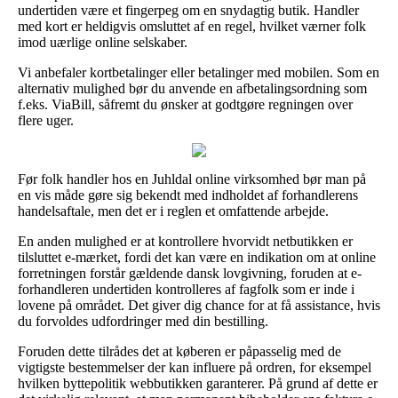
undertiden være et fingerpeg om en snydagtig butik. Handler
med kort er heldigvis omsluttet af en regel, hvilket værner folk
imod uærlige online selskaber.
Vi anbefaler kortbetalinger eller betalinger med mobilen. Som en
alternativ mulighed bør du anvende en afbetalingsordning som
f.eks. ViaBill, såfremt du ønsker at godtgøre regningen over
flere uger.
Før folk handler hos en Juhldal online virksomhed bør man på
en vis måde gøre sig bekendt med indholdet af forhandlerens
handelsaftale, men det er i reglen et omfattende arbejde.
En anden mulighed er at kontrollere hvorvidt netbutikken er
tilsluttet e-mærket, fordi det kan være en indikation om at online
forretningen forstår gældende dansk lovgivning, foruden at e-
forhandleren undertiden kontrolleres af fagfolk som er inde i
lovene på området. Det giver dig chance for at få assistance, hvis
du forvoldes udfordringer med din bestilling.
Foruden dette tilrådes det at køberen er påpasselig med de
vigtigste bestemmelser der kan influere på ordren, for eksempel
hvilken byttepolitik webbutikken garanterer. På grund af dette er