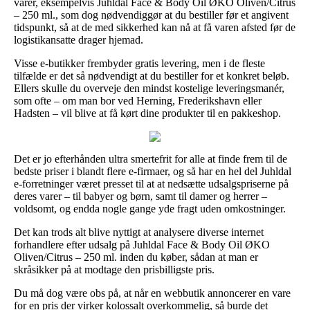
varer, eksempelvis Juhldal Face & Body Oil ØKO Oliven/Citrus
– 250 ml., som dog nødvendiggør at du bestiller før et angivent
tidspunkt, så at de med sikkerhed kan nå at få varen afsted før de
logistikansatte drager hjemad.
Visse e-butikker frembyder gratis levering, men i de fleste
tilfælde er det så nødvendigt at du bestiller for et konkret beløb.
Ellers skulle du overveje den mindst kostelige leveringsmanér,
som ofte – om man bor ved Herning, Frederikshavn eller
Hadsten – vil blive at få kørt dine produkter til en pakkeshop.
Det er jo efterhånden ultra smertefrit for alle at finde frem til de
bedste priser i blandt flere e-firmaer, og så har en hel del Juhldal
e-forretninger været presset til at at nedsætte udsalgspriserne på
deres varer – til babyer og børn, samt til damer og herrer –
voldsomt, og endda nogle gange yde fragt uden omkostninger.
Det kan trods alt blive nyttigt at analysere diverse internet
forhandlere efter udsalg på Juhldal Face & Body Oil ØKO
Oliven/Citrus – 250 ml. inden du køber, sådan at man er
skråsikker på at modtage den prisbilligste pris.
Du må dog være obs på, at når en webbutik annoncerer en vare
for en pris der virker kolossalt overkommelig, så burde det