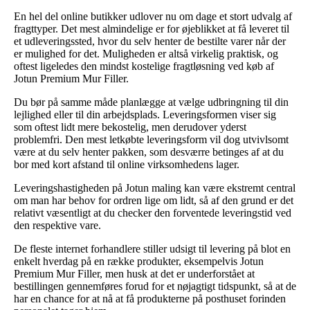
En hel del online butikker udlover nu om dage et stort udvalg af
fragttyper. Det mest almindelige er for øjeblikket at få leveret til
et udleveringssted, hvor du selv henter de bestilte varer når der
er mulighed for det. Muligheden er altså virkelig praktisk, og
oftest ligeledes den mindst kostelige fragtløsning ved køb af
Jotun Premium Mur Filler.
Du bør på samme måde planlægge at vælge udbringning til din
lejlighed eller til din arbejdsplads. Leveringsformen viser sig
som oftest lidt mere bekostelig, men derudover yderst
problemfri. Den mest letkøbte leveringsform vil dog utvivlsomt
være at du selv henter pakken, som desværre betinges af at du
bor med kort afstand til online virksomhedens lager.
Leveringshastigheden på Jotun maling kan være ekstremt central
om man har behov for ordren lige om lidt, så af den grund er det
relativt væsentligt at du checker den forventede leveringstid ved
den respektive vare.
De fleste internet forhandlere stiller udsigt til levering på blot en
enkelt hverdag på en række produkter, eksempelvis Jotun
Premium Mur Filler, men husk at det er underforstået at
bestillingen gennemføres forud for et nøjagtigt tidspunkt, så at de
har en chance for at nå at få produkterne på posthuset forinden