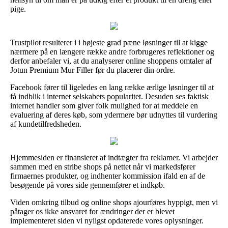
pige.
Trustpilot resulterer i i højeste grad pæne løsninger til at kigge
nærmere på en længere række andre forbrugeres reflektioner og
derfor anbefaler vi, at du analyserer online shoppens omtaler af
Jotun Premium Mur Filler før du placerer din ordre.
Facebook fører til ligeledes en lang række ærlige løsninger til at
få indblik i internet selskabets popularitet. Desuden ses faktisk
internet handler som giver folk mulighed for at meddele en
evaluering af deres køb, som ydermere bør udnyttes til vurdering
af kundetilfredsheden.
Hjemmesiden er finansieret af indtægter fra reklamer. Vi arbejder
sammen med en stribe shops på nettet når vi markedsfører
firmaernes produkter, og indhenter kommission ifald en af de
besøgende på vores side gennemfører et indkøb.
Viden omkring tilbud og online shops ajourføres hyppigt, men vi
påtager os ikke ansvaret for ændringer der er blevet
implementeret siden vi nyligst opdaterede vores oplysninger.