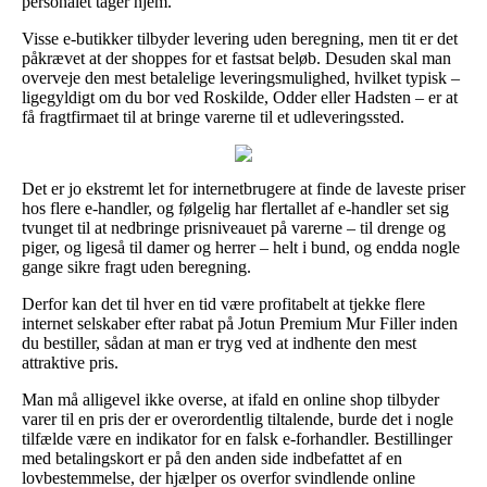
personalet tager hjem.
Visse e-butikker tilbyder levering uden beregning, men tit er det
påkrævet at der shoppes for et fastsat beløb. Desuden skal man
overveje den mest betalelige leveringsmulighed, hvilket typisk –
ligegyldigt om du bor ved Roskilde, Odder eller Hadsten – er at
få fragtfirmaet til at bringe varerne til et udleveringssted.
Det er jo ekstremt let for internetbrugere at finde de laveste priser
hos flere e-handler, og følgelig har flertallet af e-handler set sig
tvunget til at nedbringe prisniveauet på varerne – til drenge og
piger, og ligeså til damer og herrer – helt i bund, og endda nogle
gange sikre fragt uden beregning.
Derfor kan det til hver en tid være profitabelt at tjekke flere
internet selskaber efter rabat på Jotun Premium Mur Filler inden
du bestiller, sådan at man er tryg ved at indhente den mest
attraktive pris.
Man må alligevel ikke overse, at ifald en online shop tilbyder
varer til en pris der er overordentlig tiltalende, burde det i nogle
tilfælde være en indikator for en falsk e-forhandler. Bestillinger
med betalingskort er på den anden side indbefattet af en
lovbestemmelse, der hjælper os overfor svindlende online