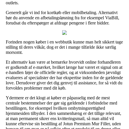
outlets.
Generelt går vi ind for kortkøb eller mobilbetaling. Alternativt
bør du anvende en afbetalingsløsning fra for eksempel ViaBill,
forudsat du efterspørger at afdrage pengene i flere bidder.
Forinden nogen køber i en webbutik kunne man helt sikkert tage
stilling til deres vilkår, dog er det i mange tilfælde ikke særlig
morsomt.
Et alternativ kan være at bemærke hvorvidt online forhandleren
er godkendt af e-mærket, hvilket længe har været et signal om at
e-handlen føjer de officielle regler, og at virksomheden jævnligt
evalueres af specialister der har ekspertise inden for de gældende
love. Derudover giver det dig genvej til assistance, for så vidt du
forvoldes problemer med dit køb.
Ydermere er det klogt at køber er påpasselig med de mest
centrale bestemmelser der gør sig gældende i forbindelse med
bestillingen, for eksempel hvilken ombytningsrettighed
hjemmesiden tilbyder. I den sammenhæng er det tillige relevant,
at man permanent sikrer ens kvitteringsmail, så man altid vil
kunne eftervise sin bestilling af Jotun Premium Mur Filler, uden
hensyn til om man er på udkig efter et produkt til en dreng eller