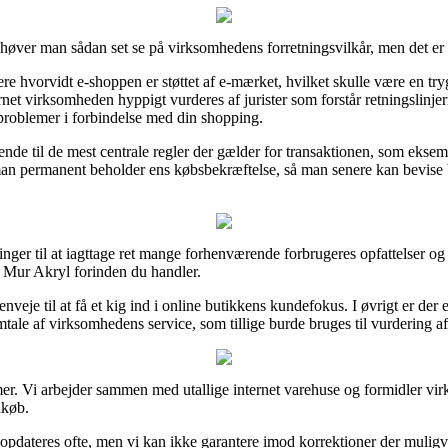
høver man sådan set se på virksomhedens forretningsvilkår, men det er 
lere hvorvidt e-shoppen er støttet af e-mærket, hvilket skulle være en tr
net virksomheden hyppigt vurderes af jurister som forstår retningslinje
 problemer i forbindelse med din shopping.
nde til de mest centrale regler der gælder for transaktionen, som eksempe
t man permanent beholder ens købsbekræftelse, så man senere kan bevise 
inger til at iagttage ret mange forhenværende forbrugeres opfattelser og 
n Mur Akryl forinden du handler.
nveje til at få et kig ind i online butikkens kundefokus. I øvrigt er der
tale af virksomhedens service, som tillige burde bruges til vurdering a
amer. Vi arbejder sammen med utallige internet varehuse og formidler vir
dkøb.
pdateres ofte, men vi kan ikke garantere imod korrektioner der muligvis