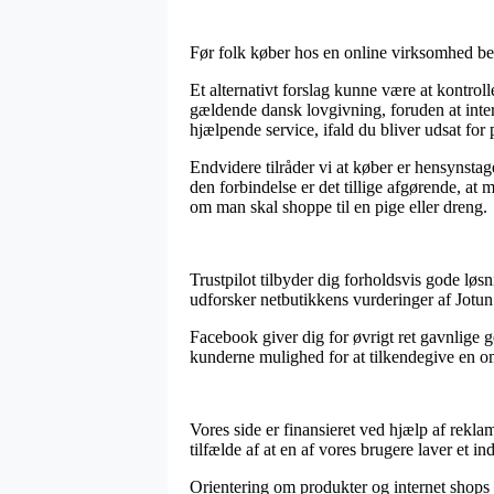
Før folk køber hos en online virksomhed be
Et alternativt forslag kunne være at kontrol
gældende dansk lovgivning, foruden at inter
hjælpende service, ifald du bliver udsat for
Endvidere tilråder vi at køber er hensynstage
den forbindelse er det tillige afgørende, a
om man skal shoppe til en pige eller dreng.
Trustpilot tilbyder dig forholdsvis gode løsn
udforsker netbutikkens vurderinger af Jotu
Facebook giver dig for øvrigt ret gavnlige ge
kunderne mulighed for at tilkendegive en om
Vores side er finansieret ved hjælp af rekl
tilfælde af at en af vores brugere laver et in
Orientering om produkter og internet shops o