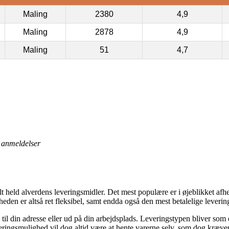
Maling
2380
4,9
Maling
2878
4,9
Maling
51
4,7
anmeldelser
alt held alverdens leveringsmidler. Det mest populære er i øjeblikket af
gheden er altså ret fleksibel, samt endda også den mest betalelige leve
il din adresse eller ud på din arbejdsplads. Leveringstypen bliver som
eringsmulighed vil dog altid være at hente varerne selv, som dog kræver 