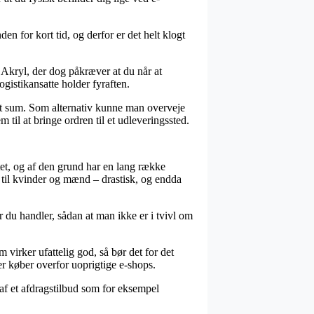
en for kort tid, og derfor er det helt klogt
Akryl, der dog påkræver at du når at
logistikansatte holder fyraften.
temt sum. Som alternativ kunne man overveje
 til at bringe ordren til et udleveringssted.
tet, og af den grund har en lang række
t til kvinder og mænd – drastisk, og endda
ør du handler, sådan at man ikke er i tvivl om
m virker ufattelig god, så bør det for det
er køber overfor uoprigtige e-shops.
 af et afdragstilbud som for eksempel