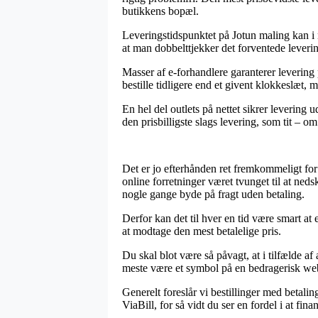
butikkens bopæl.
Leveringstidspunktet på Jotun maling kan i n
at man dobbelttjekker det forventede leve
Masser af e-forhandlere garanterer leverin
bestille tidligere end et givent klokkeslæt, m
En hel del outlets på nettet sikrer levering
den prisbilligste slags levering, som tit – 
Det er jo efterhånden ret fremkommeligt for 
online forretninger været tvunget til at ned
nogle gange byde på fragt uden betaling.
Derfor kan det til hver en tid være smart at 
at modtage den mest betalelige pris.
Du skal blot være så påvagt, at i tilfælde af 
meste være et symbol på en bedragerisk webbu
Generelt foreslår vi bestillinger med betali
ViaBill, for så vidt du ser en fordel i at fin