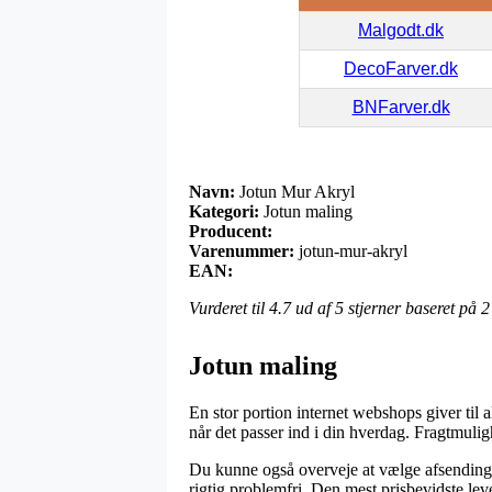
Malgodt.dk
DecoFarver.dk
BNFarver.dk
Navn:
Jotun Mur Akryl
Kategori:
Jotun maling
Producent:
Varenummer:
jotun-mur-akryl
EAN:
Vurderet til
4.7
ud af 5 stjerner baseret på
2
Jotun maling
En stor portion internet webshops giver til 
når det passer ind i din hverdag. Fragtmuli
Du kunne også overveje at vælge afsending t
rigtig problemfri. Den mest prisbevidste lev