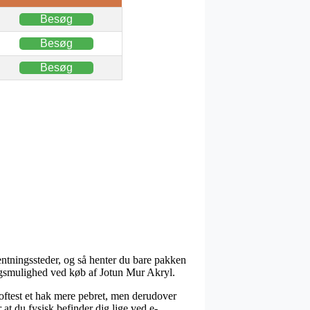
Besøg
Besøg
Besøg
hentningssteder, og så henter du bare pakken
ringsmulighed ved køb af Jotun Mur Akryl.
 oftest et hak mere pebret, men derudover
at du fysisk befinder dig lige ved e-