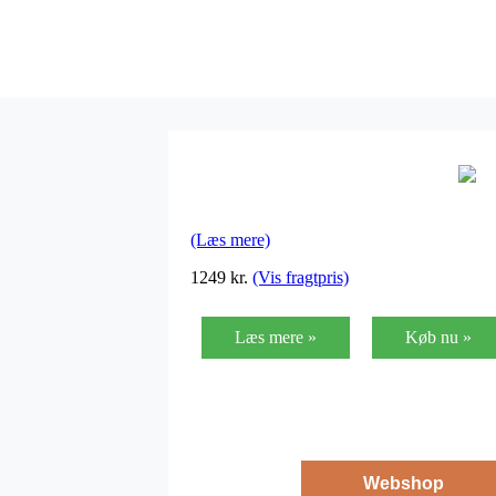
(Læs mere)
1249
kr.
(Vis fragtpris)
Læs mere »
Køb nu »
Webshop