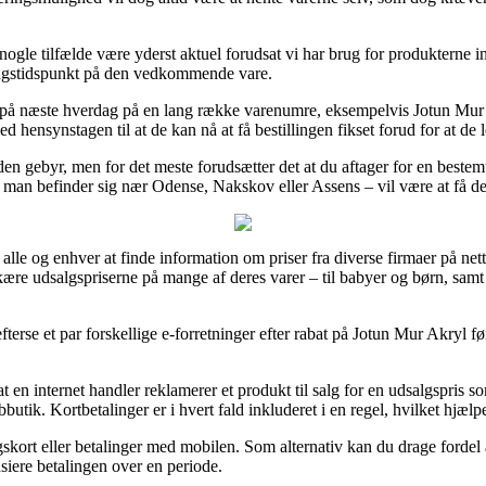
ogle tilfælde være yderst aktuel forudsat vi har brug for produkterne ind
ringstidspunkt på den vedkommende vare.
g på næste hverdag på en lang række varenumre, eksempelvis Jotun Mur 
ed hensynstagen til at de kan nå at få bestillingen fikset forud for at de 
 uden gebyr, men for det meste forudsætter det at du aftager for en bes
om man befinder sig nær Odense, Nakskov eller Assens – vil være at få dem
alle og enhver at finde information om priser fra diverse firmaer på net
skære udsalgspriserne på mange af deres varer – til babyer og børn, sam
efterse et par forskellige e-forretninger efter rabat på Jotun Mur Akryl f
at en internet handler reklamerer et produkt til salg for en udsalgspris so
tik. Kortbetalinger er i hvert fald inkluderet i en regel, hvilket hjælp
ngskort eller betalinger med mobilen. Som alternativ kan du drage fordel
ansiere betalingen over en periode.