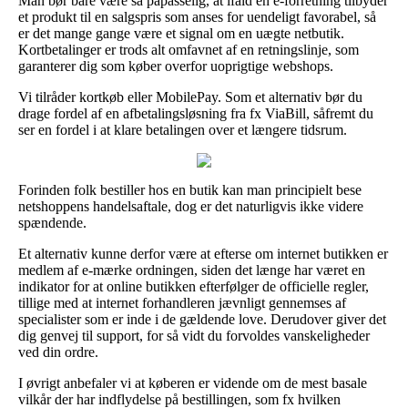
Man bør bare være så påpasselig, at ifald en e-forretning tilbyder
et produkt til en salgspris som anses for uendeligt favorabel, så
er det mange gange være et signal om en uægte netbutik.
Kortbetalinger er trods alt omfavnet af en retningslinje, som
garanterer dig som køber overfor uoprigtige webshops.
Vi tilråder kortkøb eller MobilePay. Som et alternativ bør du
drage fordel af en afbetalingsløsning fra fx ViaBill, såfremt du
ser en fordel i at klare betalingen over et længere tidsrum.
Forinden folk bestiller hos en butik kan man principielt bese
netshoppens handelsaftale, dog er det naturligvis ikke videre
spændende.
Et alternativ kunne derfor være at efterse om internet butikken er
medlem af e-mærke ordningen, siden det længe har været en
indikator for at online butikken efterfølger de officielle regler,
tillige med at internet forhandleren jævnligt gennemses af
specialister som er inde i de gældende love. Derudover giver det
dig genvej til support, for så vidt du forvoldes vanskeligheder
ved din ordre.
I øvrigt anbefaler vi at køberen er vidende om de mest basale
vilkår der har indflydelse på bestillingen, som fx hvilken