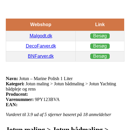
Webshop
Link
Malgodt.dk
Besøg
DecoFarver.dk
Besøg
BNFarver.dk
Besøg
Navn:
Jotun – Marine Polish 1 Liter
Kategori:
Jotun maling > Jotun bådmaling > Jotun Yachting
bådpleje og rens
Producent:
Varenummer:
9PY123BVA
EAN:
Vurderet til
3.9
ud af 5 stjerner baseret på
18
anmeldelser
Jotun maling > Jotun bådmaling >