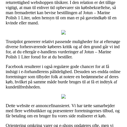
returrettighed webshoppen tilsikrer. I den relation er det tillige
vigtigt, at man til enhver tid opbevarer sin købsbekræftelse, så
man fremadrettet kan bevise bestillingen af Jotun – Marine
Polish 1 Liter, uden hensyn til om man er på gaveindkøb til en
kvinde eller mand.
Trustpilot genererer relativt passende muligheder for at eftersøge
diverse forhenværende køberes kritik og af den grund går vi ind
for, at du eftergår e-handlens vurderinger af Jotun – Marine
Polish 1 Liter forud for at du bestiller.
Facebook resulterer i også regulære gode chancer for at få
indsigt i e-forhandlerens pålidelighed. Desuden ses endda online
forretninger som tilbyder folk at notere en bedømmelse af deres
køb, hvilket på samme måde burde bruges til at få et indtryk af
kundetilfredsheden.
Dette website er annoncefinansieret. Vi har tætte samarbejder
med flere webbutikker og præsenterer forretningernes tilbud, og
får betaling om en bruger fra vores side realiserer et køb.
Orientering omkring varer og e-shops opdateres ofte, men vi