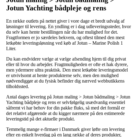
Jotun Yachting bådpleje og rens
En række outlets på nettet giver i vore dage et bredt udvalg af
løsninger til levering. En yndling er i dag udleveringssteder, hvor
du selv kan hente bestillingen når du har mulighed for det.
Fragtformen er jo særdeles bekvem, og oftest tilmed den mest
letkøbte leveringsløsning ved køb af Jotun – Marine Polish 1
Liter.
Du kan endvidere vælge at vælge afsending hjem til dig privat
eller til hvor du arbejder. Fragtmuligheden er ofte et hak dyrere,
men ydermere ultra praktisk. Den mest letkøbte leveringsmodel
er utvivlsomt at hente produkterne selv, men den mulighed
nødvendiggør at du fysisk befinder dig nærved webbutikkens
tilholdssted.
Antal dages levering på Jotun maling > Jotun bådmaling > Jotun
Yachting bådpleje og rens er selvfølgelig usædvanlig essentiel
såfremt vi har behov for din pakke fluks, så med det formål er
det relativt afgørende at du kigger nærmere på den estimerede
leveringstid på det aktuelle produkt.
Temmelig mange e-firmaer i Danmark giver løfte om levering
efter en enkelt hverdag på en lang række af deres produkter,