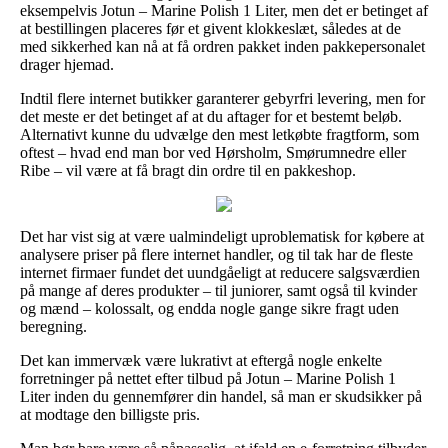
eksempelvis Jotun – Marine Polish 1 Liter, men det er betinget af
at bestillingen placeres før et givent klokkeslæt, således at de
med sikkerhed kan nå at få ordren pakket inden pakkepersonalet
drager hjemad.
Indtil flere internet butikker garanterer gebyrfri levering, men for
det meste er det betinget af at du aftager for et bestemt beløb.
Alternativt kunne du udvælge den mest letkøbte fragtform, som
oftest – hvad end man bor ved Hørsholm, Smørumnedre eller
Ribe – vil være at få bragt din ordre til en pakkeshop.
Det har vist sig at være ualmindeligt uproblematisk for købere at
analysere priser på flere internet handler, og til tak har de fleste
internet firmaer fundet det uundgåeligt at reducere salgsværdien
på mange af deres produkter – til juniorer, samt også til kvinder
og mænd – kolossalt, og endda nogle gange sikre fragt uden
beregning.
Det kan immervæk være lukrativt at eftergå nogle enkelte
forretninger på nettet efter tilbud på Jotun – Marine Polish 1
Liter inden du gennemfører din handel, så man er skudsikker på
at modtage den billigste pris.