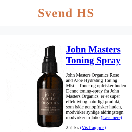
Svend HS
John Masters
Toning Spray
Rose Aloe – 59
John Masters Organics Rose
ml
and Aloe Hydrating Toning
Mist – Toner og opfrisker huden
Denne toning-spray fra John
Masters Organics, er et super
effektivt og naturligt produkt,
som både genopfrisker huden,
modvirker synlige aldringstegn,
modvirker irritatio
(Læs mere)
251
kr.
(Vis fragtpris)