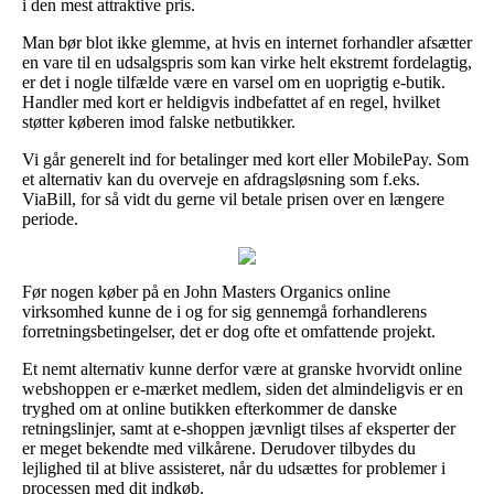
i den mest attraktive pris.
Man bør blot ikke glemme, at hvis en internet forhandler afsætter
en vare til en udsalgspris som kan virke helt ekstremt fordelagtig,
er det i nogle tilfælde være en varsel om en uoprigtig e-butik.
Handler med kort er heldigvis indbefattet af en regel, hvilket
støtter køberen imod falske netbutikker.
Vi går generelt ind for betalinger med kort eller MobilePay. Som
et alternativ kan du overveje en afdragsløsning som f.eks.
ViaBill, for så vidt du gerne vil betale prisen over en længere
periode.
Før nogen køber på en John Masters Organics online
virksomhed kunne de i og for sig gennemgå forhandlerens
forretningsbetingelser, det er dog ofte et omfattende projekt.
Et nemt alternativ kunne derfor være at granske hvorvidt online
webshoppen er e-mærket medlem, siden det almindeligvis er en
tryghed om at online butikken efterkommer de danske
retningslinjer, samt at e-shoppen jævnligt tilses af eksperter der
er meget bekendte med vilkårene. Derudover tilbydes du
lejlighed til at blive assisteret, når du udsættes for problemer i
processen med dit indkøb.