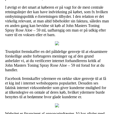
I øvrigt er det smart at køberen er på vagt for de mest centrale
retningslinjer der kan have indvirkning på købet, som fx hvilken
ombytningspolitik e-forretningen tilbyder. I den relation er det
virkelig relevant, at man altid bibeholder sin faktura, således man
en anden gang kan bevidne sit køb af John Masters Toning
Spray Rose Aloe – 59 ml, uafhængig om man er på udkig efter
varer til en voksen eller et barn.
Trustpilot fremskaffer en del pålidelige genveje til at eksaminere
forskellige andre forbrugeres meninger og af den grund
anbefaler vi, at du verificerer internet forhandlerens kritik af
John Masters Toning Spray Rose Aloe – 59 ml forud for at du
handler.
Facebook fremskaffer ydermere en række sikre genveje til at få
et kig ind i internet webshoppens popularitet. Desuden ses
faktisk internet virksomheder som giver kunderne mulighed for
at tilkendegive en omtale af deres køb, hvilket ydermere burde
benyttes til at bedømme hvor glade kunderne er.
Websitet er finansieret af annonceindtægter. Vi har aftaler med