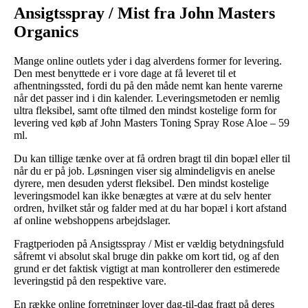
Ansigtsspray / Mist fra John Masters
Organics
Mange online outlets yder i dag alverdens former for levering.
Den mest benyttede er i vore dage at få leveret til et
afhentningssted, fordi du på den måde nemt kan hente varerne
når det passer ind i din kalender. Leveringsmetoden er nemlig
ultra fleksibel, samt ofte tilmed den mindst kostelige form for
levering ved køb af John Masters Toning Spray Rose Aloe – 59
ml.
Du kan tillige tænke over at få ordren bragt til din bopæl eller til
når du er på job. Løsningen viser sig almindeligvis en anelse
dyrere, men desuden yderst fleksibel. Den mindst kostelige
leveringsmodel kan ikke benægtes at være at du selv henter
ordren, hvilket står og falder med at du har bopæl i kort afstand
af online webshoppens arbejdslager.
Fragtperioden på Ansigtsspray / Mist er vældig betydningsfuld
såfremt vi absolut skal bruge din pakke om kort tid, og af den
grund er det faktisk vigtigt at man kontrollerer den estimerede
leveringstid på den respektive vare.
En række online forretninger lover dag-til-dag fragt på deres