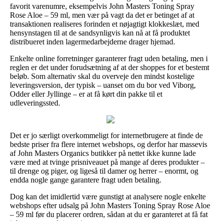
favorit varenumre, eksempelvis John Masters Toning Spray
Rose Aloe – 59 ml, men vær på vagt da det er betinget af at
transaktionen realiseres forinden et nøjagtigt klokkeslæt, med
hensynstagen til at de sandsynligvis kan nå at få produktet
distribueret inden lagermedarbejderne drager hjemad.
Enkelte online forretninger garanterer fragt uden betaling, men i
reglen er det under forudsætning af at der shoppes for et bestemt
beløb. Som alternativ skal du overveje den mindst kostelige
leveringsversion, der typisk – uanset om du bor ved Viborg,
Odder eller Jyllinge – er at få kørt din pakke til et
udleveringssted.
Det er jo særligt overkommeligt for internetbrugere at finde de
bedste priser fra flere internet webshops, og derfor har massevis
af John Masters Organics butikker på nettet ikke kunne lade
være med at tvinge prisniveauet på mange af deres produkter –
til drenge og piger, og ligeså til damer og herrer – enormt, og
endda nogle gange garantere fragt uden betaling.
Dog kan det imidlertid være gunstigt at analysere nogle enkelte
webshops efter udsalg på John Masters Toning Spray Rose Aloe
– 59 ml før du placerer ordren, sådan at du er garanteret at få fat