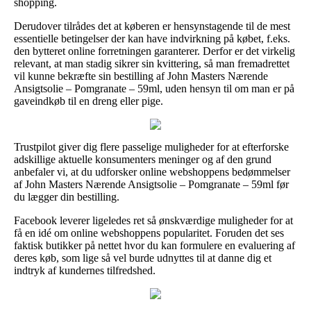
shopping.
Derudover tilrådes det at køberen er hensynstagende til de mest
essentielle betingelser der kan have indvirkning på købet, f.eks.
den bytteret online forretningen garanterer. Derfor er det virkelig
relevant, at man stadig sikrer sin kvittering, så man fremadrettet
vil kunne bekræfte sin bestilling af John Masters Nærende
Ansigtsolie – Pomgranate – 59ml, uden hensyn til om man er på
gaveindkøb til en dreng eller pige.
Trustpilot giver dig flere passelige muligheder for at efterforske
adskillige aktuelle konsumenters meninger og af den grund
anbefaler vi, at du udforsker online webshoppens bedømmelser
af John Masters Nærende Ansigtsolie – Pomgranate – 59ml før
du lægger din bestilling.
Facebook leverer ligeledes ret så ønskværdige muligheder for at
få en idé om online webshoppens popularitet. Foruden det ses
faktisk butikker på nettet hvor du kan formulere en evaluering af
deres køb, som lige så vel burde udnyttes til at danne dig et
indtryk af kundernes tilfredshed.