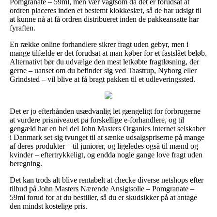
Pomgranate – 59ml, men vær vagtsom da det er forudsat at
ordren placeres inden et bestemt klokkeslæt, så de har udsigt til
at kunne nå at få ordren distribueret inden de pakkeansatte har
fyraften.
En række online forhandlere sikrer fragt uden gebyr, men i
mange tilfælde er det forudsat at man køber for et fastslået beløb.
Alternativt bør du udvælge den mest letkøbte fragtløsning, der
gerne – uanset om du befinder sig ved Taastrup, Nyborg eller
Grindsted – vil blive at få bragt pakken til et udleveringssted.
Det er jo efterhånden usædvanlig let gængeligt for forbrugerne
at vurdere prisniveauet på forskellige e-forhandlere, og til
gengæld har en hel del John Masters Organics internet selskaber
i Danmark set sig tvunget til at sænke udsalgspriserne på mange
af deres produkter – til juniorer, og ligeledes også til mænd og
kvinder – eftertrykkeligt, og endda nogle gange love fragt uden
beregning.
Det kan trods alt blive rentabelt at checke diverse netshops efter
tilbud på John Masters Nærende Ansigtsolie – Pomgranate –
59ml forud for at du bestiller, så du er skudsikker på at antage
den mindst kostelige pris.