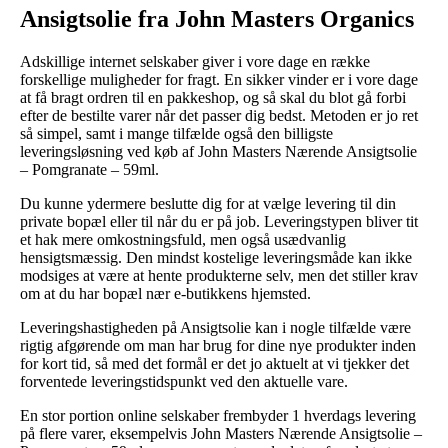
Ansigtsolie fra John Masters Organics
Adskillige internet selskaber giver i vore dage en række
forskellige muligheder for fragt. En sikker vinder er i vore dage
at få bragt ordren til en pakkeshop, og så skal du blot gå forbi
efter de bestilte varer når det passer dig bedst. Metoden er jo ret
så simpel, samt i mange tilfælde også den billigste
leveringsløsning ved køb af John Masters Nærende Ansigtsolie
– Pomgranate – 59ml.
Du kunne ydermere beslutte dig for at vælge levering til din
private bopæl eller til når du er på job. Leveringstypen bliver tit
et hak mere omkostningsfuld, men også usædvanlig
hensigtsmæssig. Den mindst kostelige leveringsmåde kan ikke
modsiges at være at hente produkterne selv, men det stiller krav
om at du har bopæl nær e-butikkens hjemsted.
Leveringshastigheden på Ansigtsolie kan i nogle tilfælde være
rigtig afgørende om man har brug for dine nye produkter inden
for kort tid, så med det formål er det jo aktuelt at vi tjekker det
forventede leveringstidspunkt ved den aktuelle vare.
En stor portion online selskaber frembyder 1 hverdags levering
på flere varer, eksempelvis John Masters Nærende Ansigtsolie –