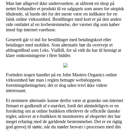
Man bør alligevel ikke undervurdere, at såfremt en shop på
nettet forhandler et produkt til en salgspris som anses for utopisk
tiltalende, så burde det for det meste være en indikator for en
falsk online virksomhed. Bestillinger med kort er på den anden
side omfattet af en lovbestemmelse, der værner dig som køber
imod fup internet varehuse.
Generelt går vi ind for bestillinger med betalingskort eller
betalinger med mobilen. Som alternativ bør du overveje et
afdragstilbud som f.eks. ViaBill, for så vidt du har til hensigt at
klare omkostningerne i flere bidder.
Forinden nogen handler på en John Masters Organics online
virksomhed bør man i reglen betragte webshoppens
forretningsbetingelser, det er dog uden tvivl ikke videre
interessant.
Et nemmere alternativ kunne derfor være at granske om internet
firmaet er godkendt af e-mærket, fordi det almindeligvis er en
forsikring om at online butikken efterlever de officielle danske
regler, udover at e-butikken tit monitoreres af eksperter der har
meget erfaring med de gældende bestemmelser. Det er en rigtig
god genvej til støtte, når du møder besvær i processen med din