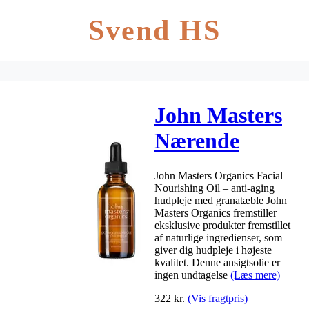
Svend HS
John Masters
Nærende
Ansigtsolie –
John Masters Organics Facial
Pomgranate –
Nourishing Oil – anti-aging
hudpleje med granatæble John
59ml
Masters Organics fremstiller
eksklusive produkter fremstillet
af naturlige ingredienser, som
giver dig hudpleje i højeste
kvalitet. Denne ansigtsolie er
ingen undtagelse
(Læs mere)
322
kr.
(Vis fragtpris)