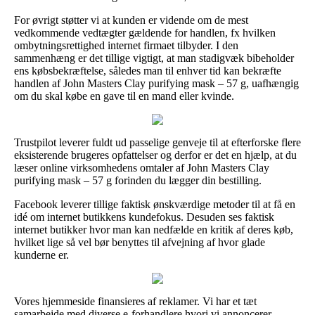
For øvrigt støtter vi at kunden er vidende om de mest
vedkommende vedtægter gældende for handlen, fx hvilken
ombytningsrettighed internet firmaet tilbyder. I den
sammenhæng er det tillige vigtigt, at man stadigvæk bibeholder
ens købsbekræftelse, således man til enhver tid kan bekræfte
handlen af John Masters Clay purifying mask – 57 g, uafhængig
om du skal købe en gave til en mand eller kvinde.
Trustpilot leverer fuldt ud passelige genveje til at efterforske flere
eksisterende brugeres opfattelser og derfor er det en hjælp, at du
læser online virksomhedens omtaler af John Masters Clay
purifying mask – 57 g forinden du lægger din bestilling.
Facebook leverer tillige faktisk ønskværdige metoder til at få en
idé om internet butikkens kundefokus. Desuden ses faktisk
internet butikker hvor man kan nedfælde en kritik af deres køb,
hvilket lige så vel bør benyttes til afvejning af hvor glade
kunderne er.
Vores hjemmeside finansieres af reklamer. Vi har et tæt
samarbejde med diverse e-forhandlere hvori vi annoncerer