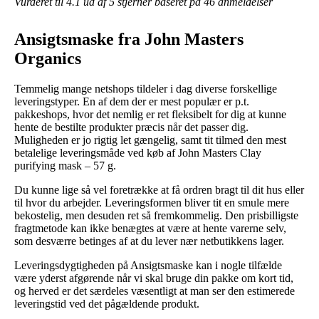
Vurderet til
4.1
ud af 5 stjerner baseret på
46
anmeldelser
Ansigtsmaske fra John Masters
Organics
Temmelig mange netshops tildeler i dag diverse forskellige
leveringstyper. En af dem der er mest populær er p.t.
pakkeshops, hvor det nemlig er ret fleksibelt for dig at kunne
hente de bestilte produkter præcis når det passer dig.
Muligheden er jo rigtig let gængelig, samt tit tilmed den mest
betalelige leveringsmåde ved køb af John Masters Clay
purifying mask – 57 g.
Du kunne lige så vel foretrække at få ordren bragt til dit hus eller
til hvor du arbejder. Leveringsformen bliver tit en smule mere
bekostelig, men desuden ret så fremkommelig. Den prisbilligste
fragtmetode kan ikke benægtes at være at hente varerne selv,
som desværre betinges af at du lever nær netbutikkens lager.
Leveringsdygtigheden på Ansigtsmaske kan i nogle tilfælde
være yderst afgørende når vi skal bruge din pakke om kort tid,
og herved er det særdeles væsentligt at man ser den estimerede
leveringstid ved det pågældende produkt.