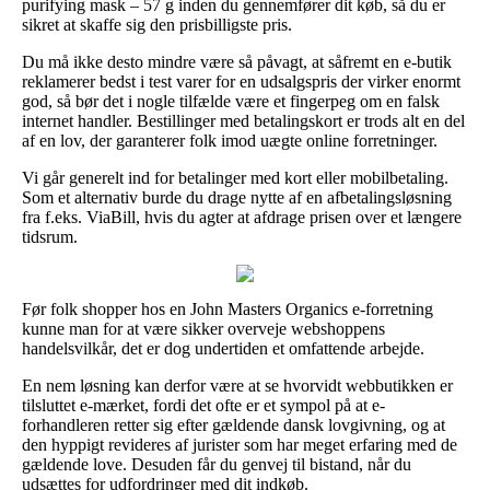
purifying mask – 57 g inden du gennemfører dit køb, så du er
sikret at skaffe sig den prisbilligste pris.
Du må ikke desto mindre være så påvagt, at såfremt en e-butik
reklamerer bedst i test varer for en udsalgspris der virker enormt
god, så bør det i nogle tilfælde være et fingerpeg om en falsk
internet handler. Bestillinger med betalingskort er trods alt en del
af en lov, der garanterer folk imod uægte online forretninger.
Vi går generelt ind for betalinger med kort eller mobilbetaling.
Som et alternativ burde du drage nytte af en afbetalingsløsning
fra f.eks. ViaBill, hvis du agter at afdrage prisen over et længere
tidsrum.
Før folk shopper hos en John Masters Organics e-forretning
kunne man for at være sikker overveje webshoppens
handelsvilkår, det er dog undertiden et omfattende arbejde.
En nem løsning kan derfor være at se hvorvidt webbutikken er
tilsluttet e-mærket, fordi det ofte er et sympol på at e-
forhandleren retter sig efter gældende dansk lovgivning, og at
den hyppigt revideres af jurister som har meget erfaring med de
gældende love. Desuden får du genvej til bistand, når du
udsættes for udfordringer med dit indkøb.