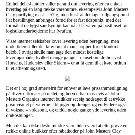
En hel del e-handler stiller garanti om levering efter en enkelt
hverdag på en lang række varenumre, eksempelvis John Masters
Clay purifying mask – 57 g, men husk at det tager udgangspunkt
i at bestillingen anbringes forud for et fast tidspunkt, med det
formål at de højst sandsynligt kan nå at få varen på posthuset før
logistikmedarbejderne har fyraften.
Visse internet selskaber lover levering uden beregning, men
undertiden stiller det krav om at man shopper for et konkret
beløb. I øvrigt skulle man tage den mindst kostelige
leveringsmåde, hvilket mange gange – uanset om du bor ved
Horsens, Haderslev eller Skjern – er at få dem til at køre ordren
til et afhentningssted.
Det er i høj grad smertefrit for enhver at lave prissammenligning
på diverse firmaer på nettet, og herved har massevis af John
Masters Organics internet butikker set sig nødsaget til at trykke
prisniveauet på varerne – til piger og drenge, og endvidere også
til voksne – voldsomt, og endda nogle gange yde levering uden
omkostninger.
Men det kan ikke desto mindre være tiden værd at efterprøve en
række online butikker efter rabatkoder på John Masters Clay