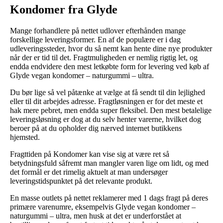
Kondomer fra Glyde
Mange forhandlere på nettet udlover efterhånden mange
forskellige leveringsformer. En af de populære er i dag
udleveringssteder, hvor du så nemt kan hente dine nye produkter
når der er tid til det. Fragtmuligheden er nemlig rigtig let, og
endda endvidere den mest letkøbte form for levering ved køb af
Glyde vegan kondomer – naturgummi – ultra.
Du bør lige så vel påtænke at vælge at få sendt til din lejlighed
eller til dit arbejdes adresse. Fragtløsningen er for det meste et
hak mere pebret, men endda super fleksibel. Den mest betalelige
leveringsløsning er dog at du selv henter varerne, hvilket dog
beroer på at du opholder dig nærved internet butikkens
hjemsted.
Fragttiden på Kondomer kan vise sig at være ret så
betydningsfuld såfremt man mangler varen lige om lidt, og med
det formål er det rimelig aktuelt at man undersøger
leveringstidspunktet på det relevante produkt.
En masse outlets på nettet reklamerer med 1 dags fragt på deres
primære varenumre, eksempelvis Glyde vegan kondomer –
naturgummi – ultra, men husk at det er underforstået at