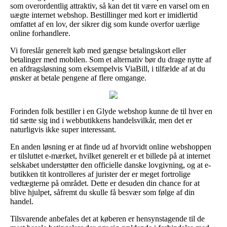
som overordentlig attraktiv, så kan det tit være en varsel om en
uægte internet webshop. Bestillinger med kort er imidlertid
omfattet af en lov, der sikrer dig som kunde overfor uærlige
online forhandlere.
Vi foreslår generelt køb med gængse betalingskort eller
betalinger med mobilen. Som et alternativ bør du drage nytte af
en afdragsløsning som eksempelvis ViaBill, i tilfælde af at du
ønsker at betale pengene af flere omgange.
Forinden folk bestiller i en Glyde webshop kunne de til hver en
tid sætte sig ind i webbutikkens handelsvilkår, men det er
naturligvis ikke super interessant.
En anden løsning er at finde ud af hvorvidt online webshoppen
er tilsluttet e-mærket, hvilket generelt er et billede på at internet
selskabet understøtter den officielle danske lovgivning, og at e-
butikken tit kontrolleres af jurister der er meget fortrolige
vedtægterne på området. Dette er desuden din chance for at
blive hjulpet, såfremt du skulle få besvær som følge af din
handel.
Tilsvarende anbefales det at køberen er hensynstagende til de