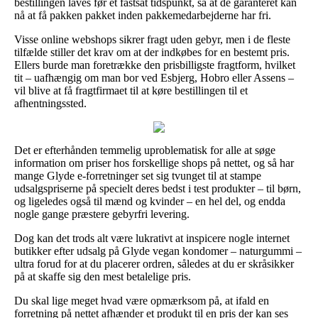
bestillingen laves før et fastsat tidspunkt, så at de garanteret kan
nå at få pakken pakket inden pakkemedarbejderne har fri.
Visse online webshops sikrer fragt uden gebyr, men i de fleste
tilfælde stiller det krav om at der indkøbes for en bestemt pris.
Ellers burde man foretrække den prisbilligste fragtform, hvilket
tit – uafhængig om man bor ved Esbjerg, Hobro eller Assens –
vil blive at få fragtfirmaet til at køre bestillingen til et
afhentningssted.
Det er efterhånden temmelig uproblematisk for alle at søge
information om priser hos forskellige shops på nettet, og så har
mange Glyde e-forretninger set sig tvunget til at stampe
udsalgspriserne på specielt deres bedst i test produkter – til børn,
og ligeledes også til mænd og kvinder – en hel del, og endda
nogle gange præstere gebyrfri levering.
Dog kan det trods alt være lukrativt at inspicere nogle internet
butikker efter udsalg på Glyde vegan kondomer – naturgummi –
ultra forud for at du placerer ordren, således at du er skråsikker
på at skaffe sig den mest betalelige pris.
Du skal lige meget hvad være opmærksom på, at ifald en
forretning på nettet afhænder et produkt til en pris der kan ses