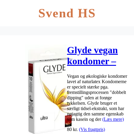
Svend HS
Glyde vegan
kondomer –
naturgummi –
Vegan og økologiske kondomer
ultra
lavet af naturlatex Kondomerne
er specielt stærke pga.
fremstillingsprocessen "dobbelt
dipping" uden at forøge
tykkelsen. Glyde bruger et
særligt tidsel-ekstrakt, som har
nøjagtig den samme egenskab
som kasein og der
(Læs mere)
80
kr.
(Vis fragtpris)