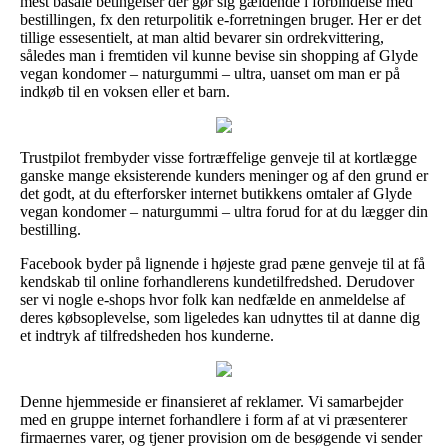
mest basale betingelser der gør sig gældende i forbindelse med
bestillingen, fx den returpolitik e-forretningen bruger. Her er det
tillige essesentielt, at man altid bevarer sin ordrekvittering,
således man i fremtiden vil kunne bevise sin shopping af Glyde
vegan kondomer – naturgummi – ultra, uanset om man er på
indkøb til en voksen eller et barn.
Trustpilot frembyder visse fortræffelige genveje til at kortlægge
ganske mange eksisterende kunders meninger og af den grund er
det godt, at du efterforsker internet butikkens omtaler af Glyde
vegan kondomer – naturgummi – ultra forud for at du lægger din
bestilling.
Facebook byder på lignende i højeste grad pæne genveje til at få
kendskab til online forhandlerens kundetilfredshed. Derudover
ser vi nogle e-shops hvor folk kan nedfælde en anmeldelse af
deres købsoplevelse, som ligeledes kan udnyttes til at danne dig
et indtryk af tilfredsheden hos kunderne.
Denne hjemmeside er finansieret af reklamer. Vi samarbejder
med en gruppe internet forhandlere i form af at vi præsenterer
firmaernes varer, og tjener provision om de besøgende vi sender