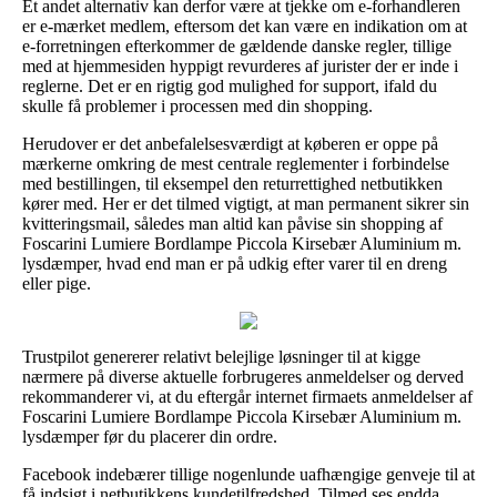
Et andet alternativ kan derfor være at tjekke om e-forhandleren
er e-mærket medlem, eftersom det kan være en indikation om at
e-forretningen efterkommer de gældende danske regler, tillige
med at hjemmesiden hyppigt revurderes af jurister der er inde i
reglerne. Det er en rigtig god mulighed for support, ifald du
skulle få problemer i processen med din shopping.
Herudover er det anbefalelsesværdigt at køberen er oppe på
mærkerne omkring de mest centrale reglementer i forbindelse
med bestillingen, til eksempel den returrettighed netbutikken
kører med. Her er det tilmed vigtigt, at man permanent sikrer sin
kvitteringsmail, således man altid kan påvise sin shopping af
Foscarini Lumiere Bordlampe Piccola Kirsebær Aluminium m.
lysdæmper, hvad end man er på udkig efter varer til en dreng
eller pige.
Trustpilot genererer relativt belejlige løsninger til at kigge
nærmere på diverse aktuelle forbrugeres anmeldelser og derved
rekommanderer vi, at du eftergår internet firmaets anmeldelser af
Foscarini Lumiere Bordlampe Piccola Kirsebær Aluminium m.
lysdæmper før du placerer din ordre.
Facebook indebærer tillige nogenlunde uafhængige genveje til at
få indsigt i netbutikkens kundetilfredshed. Tilmed ses endda