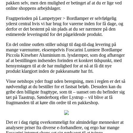
pakken selv, men den mulighed er betinget af at du er lige ved
online shoppens arbejdslager.
Fragtperioden på Lampetyper > Bordlamper er selvfølgelig
yderst central hvis vi har brug for varerne inden for få dage, og
derfor er det bestemt på sin plads at du ser nærmere på den
estimerede leveringstid for det pågældende produkt.
En del online outlets stiller udsigt til dag-til-dag levering på
mange varenumre, eksempelvis Foscarini Lumiere Bordlampe
Piccola Kirsebær Aluminium m. lysdæmper, som dog afhænger
af at bestillingen indsendes forinden et konkret tidspunkt, med
hensynstagen til at de har mulighed for at nå at få dit nye
produkt klargjort inden de pakkeansatte har fri.
Visse netshops yder fragt uden beregning, men i reglen er det så
nødvendigt at du bestiller for et fastsat beløb. Desuden kan du
gribe den billigste fragttype, som tit – uanset om du befinder sig
tæt på Taastrup, Sønderborg eller Lystrup – vil blive at få
fragtmanden til at køre din ordre til en pakkeshop.
Det er i dag rigtig overkommeligt for almindelige mennesker at
analysere priser fra diverse e-forhandlere, og ergo har mange
Foscarini internet shops set sig nødsaget til at tvinge