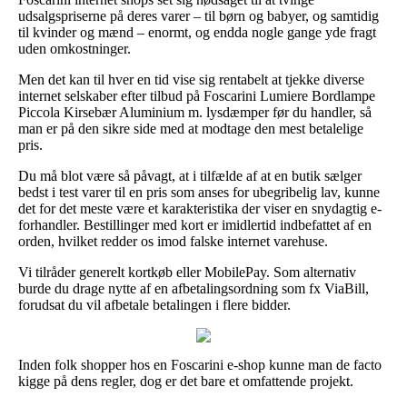
udsalgspriserne på deres varer – til børn og babyer, og samtidig
til kvinder og mænd – enormt, og endda nogle gange yde fragt
uden omkostninger.
Men det kan til hver en tid vise sig rentabelt at tjekke diverse
internet selskaber efter tilbud på Foscarini Lumiere Bordlampe
Piccola Kirsebær Aluminium m. lysdæmper før du handler, så
man er på den sikre side med at modtage den mest betalelige
pris.
Du må blot være så påvagt, at i tilfælde af at en butik sælger
bedst i test varer til en pris som anses for ubegribelig lav, kunne
det for det meste være et karakteristika der viser en snydagtig e-
forhandler. Bestillinger med kort er imidlertid indbefattet af en
orden, hvilket redder os imod falske internet varehuse.
Vi tilråder generelt kortkøb eller MobilePay. Som alternativ
burde du drage nytte af en afbetalingsordning som fx ViaBill,
forudsat du vil afbetale betalingen i flere bidder.
Inden folk shopper hos en Foscarini e-shop kunne man de facto
kigge på dens regler, dog er det bare et omfattende projekt.