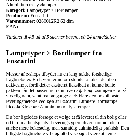
Aluminium m. lysdæmper
Kategori:
Lampetyper > Bordlamper
Producent:
Foscarini
Varenummer:
0260012R2 62 dim
EAN:
Vurderet til
4.5
ud af 5 stjerner baseret på
24
anmeldelser
Lampetyper > Bordlamper fra
Foscarini
Masser af e-shops tilbyder nu en lang række forskellige
fragtmetoder. En favorit er nu om stunder at afsende til en
pakkeshop, fordi det er ekstremt fleksibelt at kunne hente
pakken når det passer ind i din hverdag. Fragtløsningen er altså
virkelig nem, samt mange gange endvidere den prisbilligste
leveringsmetode ved køb af Foscarini Lumiere Bordlampe
Piccola Kirsebær Aluminium m. lysdæmper.
Du bør ligeledes forsøge at vælge at få leveret til din bolig eller
ud til din arbejdsplads. Leveringstypen bliver somme tider en
anelse mere bekostelig, men samtidig ualmindeligt praktisk. Den
billigste fragtmetode vil dog altid vise sig at være at hente