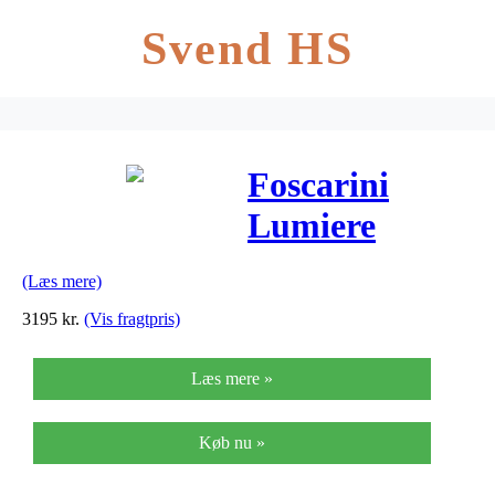
Svend HS
Foscarini
Lumiere
Bordlampe
(Læs mere)
Piccola
3195
kr.
(Vis fragtpris)
Kirsebær
Læs mere »
Aluminium m.
lysdæmper
Køb nu »