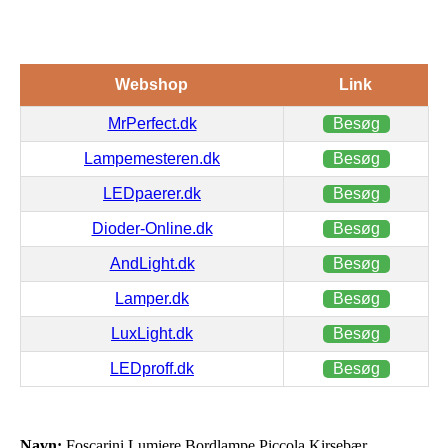
Webshop
Link
MrPerfect.dk
Besøg
Lampemesteren.dk
Besøg
LEDpaerer.dk
Besøg
Dioder-Online.dk
Besøg
AndLight.dk
Besøg
Lamper.dk
Besøg
LuxLight.dk
Besøg
LEDproff.dk
Besøg
Navn:
Foscarini Lumiere Bordlampe Piccola Kirsebær