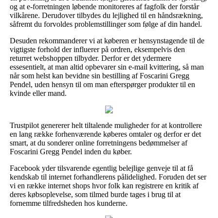
og at e-forretningen løbende monitoreres af fagfolk der forstår
vilkårene. Derudover tilbydes du lejlighed til en håndsrækning,
såfremt du forvoldes problemstillinger som følge af din handel.
Desuden rekommanderer vi at køberen er hensynstagende til de
vigtigste forhold der influerer på ordren, eksempelvis den
returret webshoppen tilbyder. Derfor er det ydermere
essesentielt, at man altid opbevarer sin e-mail kvittering, så man
når som helst kan bevidne sin bestilling af Foscarini Gregg
Pendel, uden hensyn til om man efterspørger produkter til en
kvinde eller mand.
Trustpilot genererer helt tiltalende muligheder for at kontrollere
en lang række forhenværende køberes omtaler og derfor er det
smart, at du sonderer online forretningens bedømmelser af
Foscarini Gregg Pendel inden du køber.
Facebook yder tilsvarende egentlig belejlige genveje til at få
kendskab til internet forhandlerens pålidelighed. Foruden det ser
vi en række internet shops hvor folk kan registrere en kritik af
deres købsoplevelse, som tilmed burde tages i brug til at
fornemme tilfredsheden hos kunderne.