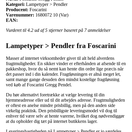
Kategori:
Lampetyper > Pendler
Producent:
Foscarini
Varenummer:
1680072 10 (Var)
EAN:
Vurderet til
4.2
ud af 5 stjerner baseret på
7
anmeldelser
Lampetyper > Pendler fra Foscarini
Masser af internet virksomheder giver til alt held alverdens
fragtmuligheder. En sikker vinder er efterhånden at afsende til en
pakkeshop, hvor du så nemt kan hente din ordre lige præcis når
det passer ind i din kalender. Fragtløsningen er altså meget let,
samt mange gange desuden den mindst kostelige fragtløsning
ved køb af Foscarini Gregg Pendel.
Du bør alternativt foretrække at vælge levering til din
hjemmeadresse eller ud til dit arbejdes adresse. Fragtmuligheden
er oftest en anelse mindre prisbillig, men på den anden side
virkelig praktisk. Den prisbilligste leveringsmodel vil dog til
enhver tid være selv at hente varerne, hvilket dog nødvendiggør
at du opholder dig tæt på internet butikkens lager.
Leveringshastigheden på Lampetyper > Pendler er jo særdeles