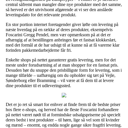
central såfremt man mangler dine nye produkter med det samme,
så herved er det utvivlsomt afgørende at vi ser den anslåede
leveringsdato for det relevante produkt.
En stor portion internet foretagender giver løfte om levering på
næste hverdag på en række af deres produkter, eksempelvis
Foscarini Gregg Pendel, men vær opmærksom på at det er
afhængig af at bestillingen anbringes før et fastsat klokkeslæt,
med det formål at de har udsigt til at kunne nå at få varerne klar
forinden pakkemedarbejderne får fri.
Enkelte shops på nettet garanterer gratis levering, men for det
meste under forudsætning af at man shopper for en fastsat pris.
Desuden bør du snuppe den prisbilligste form for levering, som i
mange tilfælde – uafhængig om du opholder sig tæt på Vejle,
Sønderborg eller Bramming – vil være at få dem til at levere
dine produkter til et udleveringssted.
Det er jo ret så smart for enhver at finde frem til de bedste priser
hos flere e-shops, og herved har de fleste Foscarini forhandlere
på nettet været nødt til at formindske udsalgspriserne på specielt
deres bedst i test produkter – til børn, lige så vel som til kvinder
og mænd – enormt, og endda nogle gange sikre fragtfri levering.