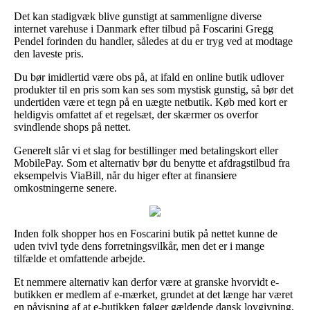
Det kan stadigvæk blive gunstigt at sammenligne diverse
internet varehuse i Danmark efter tilbud på Foscarini Gregg
Pendel forinden du handler, således at du er tryg ved at modtage
den laveste pris.
Du bør imidlertid være obs på, at ifald en online butik udlover
produkter til en pris som kan ses som mystisk gunstig, så bør det
undertiden være et tegn på en uægte netbutik. Køb med kort er
heldigvis omfattet af et regelsæt, der skærmer os overfor
svindlende shops på nettet.
Generelt slår vi et slag for bestillinger med betalingskort eller
MobilePay. Som et alternativ bør du benytte et afdragstilbud fra
eksempelvis ViaBill, når du higer efter at finansiere
omkostningerne senere.
Inden folk shopper hos en Foscarini butik på nettet kunne de
uden tvivl tyde dens forretningsvilkår, men det er i mange
tilfælde et omfattende arbejde.
Et nemmere alternativ kan derfor være at granske hvorvidt e-
butikken er medlem af e-mærket, grundet at det længe har været
en påvisning af at e-butikken følger gældende dansk lovgivning,