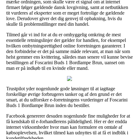
mærke ordningen, som skulle være et signal om at internet
firmaet følger gældende dansk lovgivning, samt at netbutikken
tit vurderes af eksperter som er meget fortrolige de gældende
love. Derudover giver det dig genvej til opbakning, hvis du
skulle få problemstillinger med din handel.
Tilmed går vi ind for at du er omhyggelig omkring de mest
essentielle retningslinjer der gælder for handlen, for eksempel
hvilken ombytningsrettighed online forretningen garanterer. I
den forbindelse er det på samme måde relevant, at man når som
helst gemmer ens kvittering, således man senere vil kunne bevise
bestillingen af Foscarini Buds 1 Bordlampe Brun, uanset om
man er på indkøb til en kvinde eller mand.
Trustpilot yder nogenlunde gode løsninger til at iagttage
forskellige øvrige forbrugeres tanker og af den grund er det
smart, at du udforsker e-forretningens vurderinger af Foscarini
Buds 1 Bordlampe Brun inden du bestiller.
Facebook genererer desuden nogenlunde fine muligheder for at
få kendskab til e-forhandlerens pålidelighed. Her er der endda
internet virksomheder hvor man kan formulere en omtale af
købsoplevelsen, hvilket tilmed kan udnyttes til at få et indblik i
kundetilfredsheden.