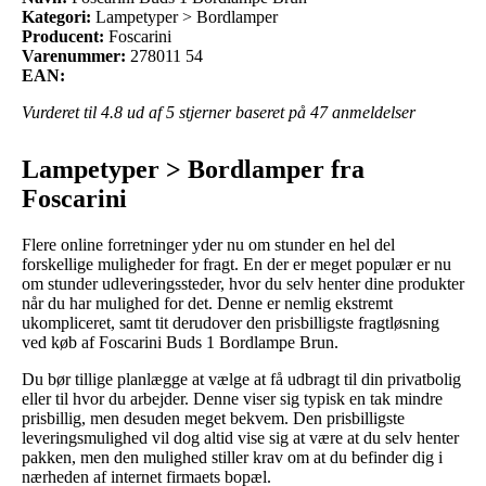
Kategori:
Lampetyper > Bordlamper
Producent:
Foscarini
Varenummer:
278011 54
EAN:
Vurderet til
4.8
ud af 5 stjerner baseret på
47
anmeldelser
Lampetyper > Bordlamper fra
Foscarini
Flere online forretninger yder nu om stunder en hel del
forskellige muligheder for fragt. En der er meget populær er nu
om stunder udleveringssteder, hvor du selv henter dine produkter
når du har mulighed for det. Denne er nemlig ekstremt
ukompliceret, samt tit derudover den prisbilligste fragtløsning
ved køb af Foscarini Buds 1 Bordlampe Brun.
Du bør tillige planlægge at vælge at få udbragt til din privatbolig
eller til hvor du arbejder. Denne viser sig typisk en tak mindre
prisbillig, men desuden meget bekvem. Den prisbilligste
leveringsmulighed vil dog altid vise sig at være at du selv henter
pakken, men den mulighed stiller krav om at du befinder dig i
nærheden af internet firmaets bopæl.