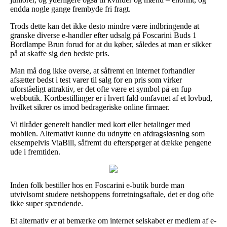
endda nogle gange frembyde fri fragt.
Trods dette kan det ikke desto mindre være indbringende at
granske diverse e-handler efter udsalg på Foscarini Buds 1
Bordlampe Brun forud for at du køber, således at man er sikker
på at skaffe sig den bedste pris.
Man må dog ikke overse, at såfremt en internet forhandler
afsætter bedst i test varer til salg for en pris som virker
uforståeligt attraktiv, er det ofte være et symbol på en fup
webbutik. Kortbestillinger er i hvert fald omfavnet af et lovbud,
hvilket sikrer os imod bedrageriske online firmaer.
Vi tilråder generelt handler med kort eller betalinger med
mobilen. Alternativt kunne du udnytte en afdragsløsning som
eksempelvis ViaBill, såfremt du efterspørger at dække pengene
ude i fremtiden.
Inden folk bestiller hos en Foscarini e-butik burde man
utvivlsomt studere netshoppens forretningsaftale, det er dog ofte
ikke super spændende.
Et alternativ er at bemærke om internet selskabet er medlem af e-