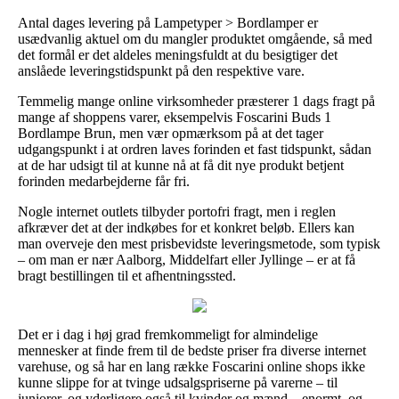
Antal dages levering på Lampetyper > Bordlamper er
usædvanlig aktuel om du mangler produktet omgående, så med
det formål er det aldeles meningsfuldt at du besigtiger det
anslåede leveringstidspunkt på den respektive vare.
Temmelig mange online virksomheder præsterer 1 dags fragt på
mange af shoppens varer, eksempelvis Foscarini Buds 1
Bordlampe Brun, men vær opmærksom på at det tager
udgangspunkt i at ordren laves forinden et fast tidspunkt, sådan
at de har udsigt til at kunne nå at få dit nye produkt betjent
forinden medarbejderne får fri.
Nogle internet outlets tilbyder portofri fragt, men i reglen
afkræver det at der indkøbes for et konkret beløb. Ellers kan
man overveje den mest prisbevidste leveringsmetode, som typisk
– om man er nær Aalborg, Middelfart eller Jyllinge – er at få
bragt bestillingen til et afhentningssted.
Det er i dag i høj grad fremkommeligt for almindelige
mennesker at finde frem til de bedste priser fra diverse internet
varehuse, og så har en lang række Foscarini online shops ikke
kunne slippe for at tvinge udsalgspriserne på varerne – til
juniorer, og yderligere også til kvinder og mænd – enormt, og