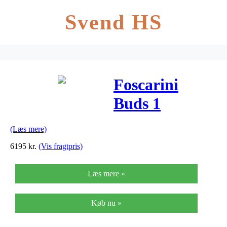
Svend HS
Foscarini
Buds 1
Bordlampe
(Læs mere)
Brun
6195
kr.
(Vis fragtpris)
Læs mere »
Køb nu »