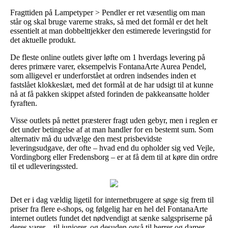
Fragttiden på Lampetyper > Pendler er ret væsentlig om man
står og skal bruge varerne straks, så med det formål er det helt
essentielt at man dobbelttjekker den estimerede leveringstid for
det aktuelle produkt.
De fleste online outlets giver løfte om 1 hverdags levering på
deres primære varer, eksempelvis FontanaArte Aurea Pendel,
som alligevel er underforstået at ordren indsendes inden et
fastslået klokkeslæt, med det formål at de har udsigt til at kunne
nå at få pakken skippet afsted forinden de pakkeansatte holder
fyraften.
Visse outlets på nettet præsterer fragt uden gebyr, men i reglen er
det under betingelse af at man handler for en bestemt sum. Som
alternativ må du udvælge den mest prisbevidste
leveringsudgave, der ofte – hvad end du opholder sig ved Vejle,
Vordingborg eller Fredensborg – er at få dem til at køre din ordre
til et udleveringssted.
Det er i dag vældig ligetil for internetbrugere at søge sig frem til
priser fra flere e-shops, og følgelig har en hel del FontanaArte
internet outlets fundet det nødvendigt at sænke salgspriserne på
deres varer – til juniorer, og desuden også til herrer og damer –