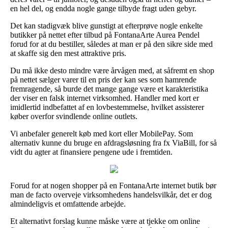
en hel del, og endda nogle gange tilbyde fragt uden gebyr.
Det kan stadigvæk blive gunstigt at efterprøve nogle enkelte
butikker på nettet efter tilbud på FontanaArte Aurea Pendel
forud for at du bestiller, således at man er på den sikre side med
at skaffe sig den mest attraktive pris.
Du må ikke desto mindre være årvågen med, at såfremt en shop
på nettet sælger varer til en pris der kan ses som hamrende
fremragende, så burde det mange gange være et karakteristika
der viser en falsk internet virksomhed. Handler med kort er
imidlertid indbefattet af en lovbestemmelse, hvilket assisterer
køber overfor svindlende online outlets.
Vi anbefaler generelt køb med kort eller MobilePay. Som
alternativ kunne du bruge en afdragsløsning fra fx ViaBill, for så
vidt du agter at finansiere pengene ude i fremtiden.
Forud for at nogen shopper på en FontanaArte internet butik bør
man de facto overveje virksomhedens handelsvilkår, det er dog
almindeligvis et omfattende arbejde.
Et alternativt forslag kunne måske være at tjekke om online