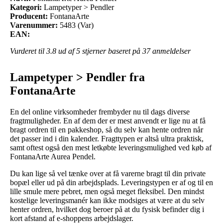
Kategori:
Lampetyper > Pendler
Producent:
FontanaArte
Varenummer:
5483 (Var)
EAN:
Vurderet til
3.8
ud af 5 stjerner baseret på
37
anmeldelser
Lampetyper > Pendler fra
FontanaArte
En del online virksomheder frembyder nu til dags diverse
fragtmuligheder. En af dem der er mest anvendt er lige nu at få
bragt ordren til en pakkeshop, så du selv kan hente ordren når
det passer ind i din kalender. Fragttypen er altså ultra praktisk,
samt oftest også den mest letkøbte leveringsmulighed ved køb af
FontanaArte Aurea Pendel.
Du kan lige så vel tænke over at få varerne bragt til din private
bopæl eller ud på din arbejdsplads. Leveringstypen er af og til en
lille smule mere pebret, men også meget fleksibel. Den mindst
kostelige leveringsmanér kan ikke modsiges at være at du selv
henter ordren, hvilket dog beroer på at du fysisk befinder dig i
kort afstand af e-shoppens arbejdslager.