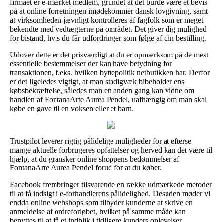
firmaet er e-mærket medlem, grundet at det burde være et bevis
på at online forretningen imødekommer dansk lovgivning, samt
at virksomheden jævnligt kontrolleres af fagfolk som er meget
bekendte med vedtægterne på området. Det giver dig mulighed
for bistand, hvis du får udfordringer som følge af din bestilling.
Udover dette er det prisværdigt at du er opmærksom på de mest
essentielle bestemmelser der kan have betydning for
transaktionen, f.eks. hvilken byttepolitik netbutikken har. Derfor
er det ligeledes vigtigt, at man stadigvæk bibeholder ens
købsbekræftelse, således man en anden gang kan vidne om
handlen af FontanaArte Aurea Pendel, uafhængig om man skal
købe en gave til en voksen eller et barn.
Trustpilot leverer rigtig pålidelige muligheder for at efterse
mange aktuelle forbrugeres opfattelser og herved kan det være til
hjælp, at du gransker online shoppens bedømmelser af
FontanaArte Aurea Pendel forud for at du køber.
Facebook frembringer tilsvarende en række udmærkede metoder
til at få indsigt i e-forhandlerens pålidelighed. Desuden møder vi
endda online webshops som tilbyder kunderne at skrive en
anmeldelse af ordreforløbet, hvilket på samme måde kan
benyttes til at få et indblik i tidligere kunders oplevelser.