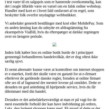
i test varer til en salgspris som er hamrende overkommelig, kan
det i nogle tilfælde være en varsel om en falsk online webshop.
Handler med kort er i hvert fald omfavnet af en regel, som
beskytter folk overfor snydagtige webbutikker.
Vi anbefaler generelt bestillinger med kort eller MobilePay. Som
en anden løsning kan du udnytte en afdragsløsning fra
eksempelvis ViaBill, hvis du efterspørger at dække regningen
over en længere periode.
Inden folk køber hos en online butik burde de i princippet
gennemgå forhandlerens handelsvilkår, det er dog oftest ikke
særlig sjovt.
Et nemt alternativ kunne være at kontrollere om internet shoppen
er e-mærket, fordi det skulle være en garanti for at e-firmaet
efterlever de gældende danske regler, foruden at online firmaet
ofte ses til af fagmænd der mestrer lovene på området. Dette er
desuden en god anledning til hjælpende service, hvis du får
dilemmaer med din handel.
Desuden er det anbefalelsesværdigt at man er på vagt for de
mest essentielle forhold der kan have indvirkning på ordren,
f.eks. den bytteret shoppen kører med. På grund af dette er det