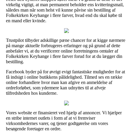
virkelig vigtigt, at man permanent beholder ens kvitteringsmail,
således man når som helst vil kunne påvise sin bestilling af
Folkekirken Keyhange i flere farver, hvad end du skal købe til
en mand eller kvinde.
Trustpilot tilbyder adskillige pæne chancer for at kigge nærmere
på mange aktuelle forbrugeres erfaringer og på grund af dette
anbefaler vi, at du verificerer online forretningens omtaler af
Folkekirken Keyhange i flere farver forud for at du lægger din
bestilling.
Facebook byder på for øvrigt evigt fantastiske muligheder for at
få indsigt i online butikkens pålidelighed. Tilmed ses en række
online forhandlere hvor man kan afgive en anmeldelse af
ordreforløbet, som ydermere kan udnyttes til at afveje
tilfredsheden hos kunderne.
Vores website er finansieret ved hjælp af annoncer. Vi hjælper
en stribe internet outlets i form af at vi fremviser
virksomhedernes varer, og tjener godtgørelse om vores
besøgende foretager en ordre.