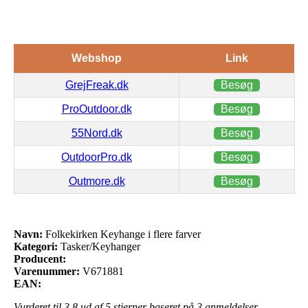
Webshop
Link
GrejFreak.dk
Besøg
ProOutdoor.dk
Besøg
55Nord.dk
Besøg
OutdoorPro.dk
Besøg
Outmore.dk
Besøg
Navn:
Folkekirken Keyhange i flere farver
Kategori:
Tasker/Keyhanger
Producent:
Varenummer:
V671881
EAN:
Vurderet til
3.8
ud af 5 stjerner baseret på
3
anmeldelser