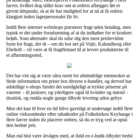
farver, hvilket dog stiller krav om at ordren aflægges før et
givent tidspunkt, så at de har mulighed for at nå at få ordren
klargjort inden lagerpersonalet får fri.
Indtil flere internet webshops præsterer fragt uden betaling, men
typisk er det under forudsætning af at du indkøber for et konkret
beløb. Som alternativ skal du udse dig den mest prisbevidste
form for fragt, der tit – om du bor tæt på Vejle, Kalundborg eller
Ebeltoft – vil være at få fragtfirmaet til at levere produkterne til
et afhentningssted.
Det har vist sig at være ultra nemt for almindelige mennesker at
finde information om priser hos diverse e-handler, og derved har
adskillige e-shops fundet det uundgåeligt at trykke priserne på
varerne – til juniorer, og yderligere også til kvinder og mænd –
drastisk, og endda nogle gange tilbyde levering uden gebyr.
Men det kan til hver en tid blive gavnligt at undersøge indtil flere
online virksomheder efter rabatkoder på Folkekirken Keyhange i
flere farver inden du placerer ordren, så du er tryg ved at opnå
den bedste pris.
Man må blot være årvågen med, at ifald en e-butik tilbyder bedst