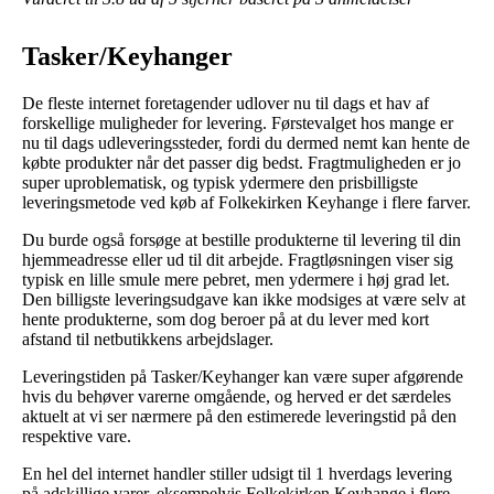
Tasker/Keyhanger
De fleste internet foretagender udlover nu til dags et hav af
forskellige muligheder for levering. Førstevalget hos mange er
nu til dags udleveringssteder, fordi du dermed nemt kan hente de
købte produkter når det passer dig bedst. Fragtmuligheden er jo
super uproblematisk, og typisk ydermere den prisbilligste
leveringsmetode ved køb af Folkekirken Keyhange i flere farver.
Du burde også forsøge at bestille produkterne til levering til din
hjemmeadresse eller ud til dit arbejde. Fragtløsningen viser sig
typisk en lille smule mere pebret, men ydermere i høj grad let.
Den billigste leveringsudgave kan ikke modsiges at være selv at
hente produkterne, som dog beroer på at du lever med kort
afstand til netbutikkens arbejdslager.
Leveringstiden på Tasker/Keyhanger kan være super afgørende
hvis du behøver varerne omgående, og herved er det særdeles
aktuelt at vi ser nærmere på den estimerede leveringstid på den
respektive vare.
En hel del internet handler stiller udsigt til 1 hverdags levering
på adskillige varer, eksempelvis Folkekirken Keyhange i flere