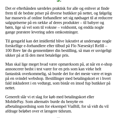
Det er efterhånden særdeles praktisk for alle og enhver at finde
frem til de bedste priser på diverse butikker på nettet, og følgelig
har massevis af online forhandlere set sig nødsaget til at reducere
salgspriserne på en række af deres produkter – til babyer og
børn, lige så vel som til voksne – voldsomt, og endda nogle
gange præstere levering uden omkostninger.
Til gengæld kan det imidlertid blive lukrativt at undersøge nogle
forskellige e-forhandlere efter tilbud på Flo Næseskyl Refill –
100 Brev før du gennemfører din bestilling, så man er usvigeligt
sikker på at få den mest betalelige pris.
Man skal lige meget hvad være opmærksom på, at når en e-shop
annoncerer bedst i test varer for en pris som kan virke helt
fantastisk overkommelig, så burde det for det meste være et tegn
på en svindel webshop. Bestillinger med betalingskort er i hvert
fald inkluderet i en vedtægt, som bistår en imod fup butikker på
nettet.
Generelt slår vi et slag for køb med betalingskort eller
MobilePay. Som alternativ burde du benytte en
afbetalingsordning som for eksempel ViaBill, for så vidt du vil
afdrage beløbet over et længere tidsrum.