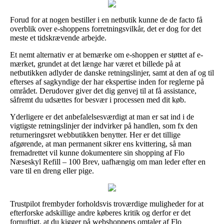
Forud for at nogen bestiller i en netbutik kunne de de facto få
overblik over e-shoppens forretningsvilkår, det er dog for det
meste et tidskrævende arbejde.
Et nemt alternativ er at bemærke om e-shoppen er støttet af e-
mærket, grundet at det længe har været et billede på at
netbutikken adlyder de danske retningslinjer, samt at den af og til
efterses af sagkyndige der har ekspertise inden for reglerne på
området. Derudover giver det dig genvej til at få assistance,
såfremt du udsættes for besvær i processen med dit køb.
Yderligere er det anbefalelsesværdigt at man er sat ind i de
vigtigste retningslinjer der indvirker på handlen, som fx den
returneringsret webbutikken benytter. Her er det tillige
afgørende, at man permanent sikrer ens kvittering, så man
fremadrettet vil kunne dokumentere sin shopping af Flo
Næseskyl Refill – 100 Brev, uafhængig om man leder efter en
vare til en dreng eller pige.
Trustpilot frembyder forholdsvis troværdige muligheder for at
efterforske adskillige andre køberes kritik og derfor er det
fornuftigt, at du kigger på webshoppens omtaler af Flo