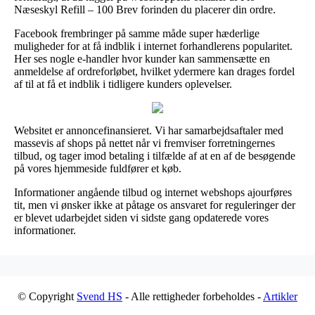
Næseskyl Refill – 100 Brev forinden du placerer din ordre.
Facebook frembringer på samme måde super hæderlige
muligheder for at få indblik i internet forhandlerens popularitet.
Her ses nogle e-handler hvor kunder kan sammensætte en
anmeldelse af ordreforløbet, hvilket ydermere kan drages fordel
af til at få et indblik i tidligere kunders oplevelser.
Websitet er annoncefinansieret. Vi har samarbejdsaftaler med
massevis af shops på nettet når vi fremviser forretningernes
tilbud, og tager imod betaling i tilfælde af at en af de besøgende
på vores hjemmeside fuldfører et køb.
Informationer angående tilbud og internet webshops ajourføres
tit, men vi ønsker ikke at påtage os ansvaret for reguleringer der
er blevet udarbejdet siden vi sidste gang opdaterede vores
informationer.
© Copyright
Svend HS
- Alle rettigheder forbeholdes -
Artikler