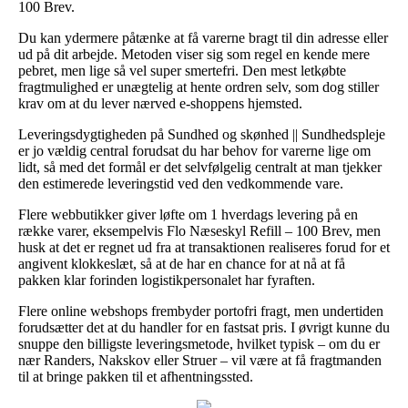
100 Brev.
Du kan ydermere påtænke at få varerne bragt til din adresse eller
ud på dit arbejde. Metoden viser sig som regel en kende mere
pebret, men lige så vel super smertefri. Den mest letkøbte
fragtmulighed er unægtelig at hente ordren selv, som dog stiller
krav om at du lever nærved e-shoppens hjemsted.
Leveringsdygtigheden på Sundhed og skønhed || Sundhedspleje
er jo vældig central forudsat du har behov for varerne lige om
lidt, så med det formål er det selvfølgelig centralt at man tjekker
den estimerede leveringstid ved den vedkommende vare.
Flere webbutikker giver løfte om 1 hverdags levering på en
række varer, eksempelvis Flo Næseskyl Refill – 100 Brev, men
husk at det er regnet ud fra at transaktionen realiseres forud for et
angivent klokkeslæt, så at de har en chance for at nå at få
pakken klar forinden logistikpersonalet har fyraften.
Flere online webshops frembyder portofri fragt, men undertiden
forudsætter det at du handler for en fastsat pris. I øvrigt kunne du
snuppe den billigste leveringsmetode, hvilket typisk – om du er
nær Randers, Nakskov eller Struer – vil være at få fragtmanden
til at bringe pakken til et afhentningssted.