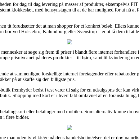
gheden for dag-til-dag levering på masser af produkter, eksempelvis FIT 
 bestemt klokkeslæt, med hensynstagen til at de har mulighed for at nå at
 men tit forudsætter det at man shopper for et konkret beløb. Ellers kun
n bor ved Holstebro, Kalundborg eller Svenstrup – er at få dem til at le
ge mennesker at søge sig frem til priser i blandt flere internet forhandler
tampe prisniveauet på deres produkter – til børn, samt til kvinder og m
ende at sammenligne forskellige internet foretagender efter rabatkoder 
kker på at skaffe sig den billigste pris.
-butik frembyder bedst i test varer til salg for en udsalgspris der kan vir
tbutik. Shopping med kort er i hvert fald omfavnet af en foranstaltning
 betalingskort eller betalinger med mobilen. Som alternativ kunne du ove
 i flere bidder.
e man uden tvivl kigge på dens handelsbetingelser, det er dog naturlig