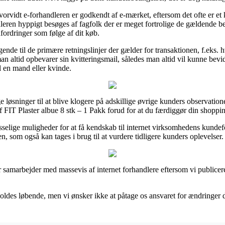
hvorvidt e-forhandleren er godkendt af e-mærket, eftersom det ofte er et
handleren hyppigt besøges af fagfolk der er meget fortrolige de gældende
dfordringer som følge af dit køb.
nde til de primære retningslinjer der gælder for transaktionen, f.eks. hv
n altid opbevarer sin kvitteringsmail, således man altid vil kunne bevid
l en mand eller kvinde.
 løsninger til at blive klogere på adskillige øvrige kunders observatione
f FIT Plaster albue 8 stk – 1 Pakk forud for at du færdiggør din shoppi
selige muligheder for at få kendskab til internet virksomhedens kundef
n, som også kan tages i brug til at vurdere tidligere kunders oplevelser.
r samarbejder med massevis af internet forhandlere eftersom vi publicere
ldes løbende, men vi ønsker ikke at påtage os ansvaret for ændringer der