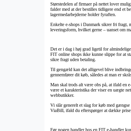
Størstedelen af firmaer på nettet lover muli
falder med at der bestilles tidligere end et
lagermedarbejderne holder fyraften.
Enkelte e-shops i Danmark sikrer fri fragt,
leveringsform, hvilket gerne – uanset om ma
Det er i dag i høj grad ligetil for almindeli
FIT online shops ikke kunne slippe for at s
sikre fragt uden betaling.
Til gengæld kan det alligevel blive indbring
gennemfører dit køb, således at man er skråsi
Man skal trods alt være obs på, at ifald en e
være et karakteristika der viser en uægte ne
webbutikker.
Vi slår generelt et slag for køb med gængse
ViaBill, ifald du efterspørger at dække prisen
Før nogen handler hos en FIT e-handler kunn