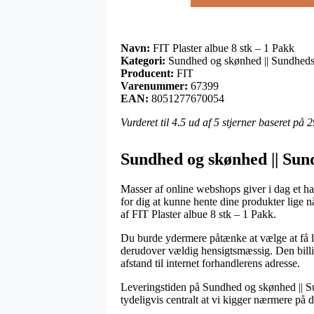
Navn:
FIT Plaster albue 8 stk – 1 Pakk
Kategori:
Sundhed og skønhed || Sundheds
Producent:
FIT
Varenummer:
67399
EAN:
8051277670054
Vurderet til
4.5
ud af 5 stjerner baseret på
2
Sundhed og skønhed || Sun
Masser af online webshops giver i dag et hav 
for dig at kunne hente dine produkter lige n
af FIT Plaster albue 8 stk – 1 Pakk.
Du burde ydermere påtænke at vælge at få lev
derudover vældig hensigtsmæssig. Den billigs
afstand til internet forhandlerens adresse.
Leveringstiden på Sundhed og skønhed || Sun
tydeligvis centralt at vi kigger nærmere på