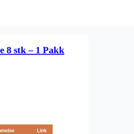
e 8 stk – 1 Pakk
melse
Link