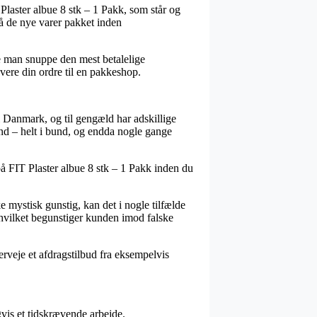
Plaster albue 8 stk – 1 Pakk, som står og
 få de nye varer pakket inden
ne man snuppe den mest betalelige
vere din ordre til en pakkeshop.
e i Danmark, og til gengæld har adskillige
ænd – helt i bund, og endda nogle gange
på FIT Plaster albue 8 stk – 1 Pakk inden du
ke mystisk gunstig, kan det i nogle tilfælde
, hvilket begunstiger kunden imod falske
rveje et afdragstilbud fra eksempelvis
vis et tidskrævende arbejde.