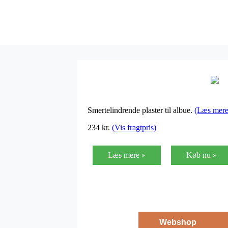
Smertelindrende plaster til albue.
(Læs mere
234
kr.
(Vis fragtpris)
Læs mere »
Køb nu »
Webshop