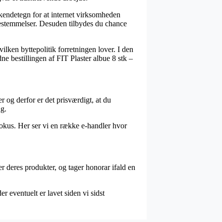
 kendetegn for at internet virksomheden
 bestemmelser. Desuden tilbydes du chance
ilken byttepolitik forretningen lover. I den
ne bestillingen af FIT Plaster albue 8 stk –
r og derfor er det prisværdigt, at du
ng.
okus. Her ser vi en række e-handler hvor
r deres produkter, og tager honorar ifald en
 eventuelt er lavet siden vi sidst