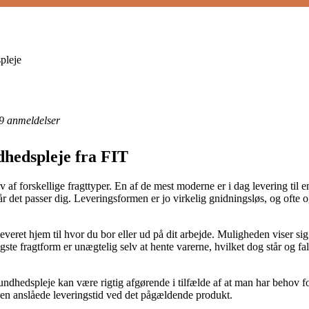
pleje
9
anmeldelser
dhedspleje fra FIT
af forskellige fragttyper. En af de mest moderne er i dag levering til en
år det passer dig. Leveringsformen er jo virkelig gnidningsløs, og ofte 
eret hjem til hvor du bor eller ud på dit arbejde. Muligheden viser sig a
te fragtform er unægtelig selv at hente varerne, hvilket dog står og fa
dhedspleje kan være rigtig afgørende i tilfælde af at man har behov fo
 den anslåede leveringstid ved det pågældende produkt.