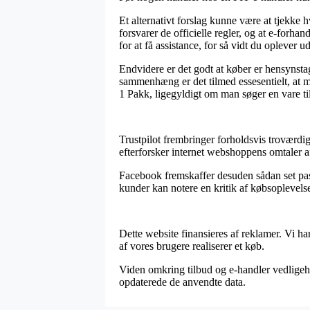
Et alternativt forslag kunne være at tjekke 
forsvarer de officielle regler, og at e-for
for at få assistance, for så vidt du oplever u
Endvidere er det godt at køber er hensynstage
sammenhæng er det tilmed essesentielt, at ma
1 Pakk, ligegyldigt om man søger en vare ti
Trustpilot frembringer forholdsvis troværdige
efterforsker internet webshoppens omtaler a
Facebook fremskaffer desuden sådan set pas
kunder kan notere en kritik af købsoplevelse
Dette website finansieres af reklamer. Vi ha
af vores brugere realiserer et køb.
Viden omkring tilbud og e-handler vedligeho
opdaterede de anvendte data.