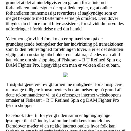
grundet at det almindeligvis er en garanti for at internet
forhandleren understøtter de opstillede regler, og at online
forhandleren rutinemæssigt revurderes af sagkyndige som er
meget bekendte med bestemmelserne på området. Derudover
tilbydes du chance for at blive assisteret, for så vidt du forvoldes
udfordringer i forbindelse med din handel.
Ydermere går vi ind for at man er opmærksom på de
grundlæggende betingelser der har indvirkning på transaktionen,
som fx den returrettighed forretningen lover. Her er det desuden
vigtigt, at man stadig bibeholder ens faktura, således man altid
kan vidne om sin shopping af Fiskesæt – R.T Refined Spin og
DAM Fighter Pro, ligegyldigt om man er voksen eller et barn.
Trustpilot genererer evigt fornemme muligheder for at inspicere
ret mange tidligere konsumenters bedømmelser og på grund af
dette rekommanderer vi, at du eftersøger internet webshoppens
omtaler af Fiskesæt – R.T Refined Spin og DAM Fighter Pro
før du shopper.
Facebook fører til for øvrigt uden sammenligning nyttige
løsninger til at få indtryk af online butikkens kundefokus.
Derudover møder vi en række internet outlets hvor folk kan