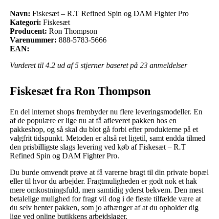
Navn:
Fiskesæt – R.T Refined Spin og DAM Fighter Pro
Kategori:
Fiskesæt
Producent:
Ron Thompson
Varenummer:
888-5783-5666
EAN:
Vurderet til
4.2
ud af 5 stjerner baseret på
23
anmeldelser
Fiskesæt fra Ron Thompson
En del internet shops frembyder nu flere leveringsmodeller. En
af de populære er lige nu at få afleveret pakken hos en
pakkeshop, og så skal du blot gå forbi efter produkterne på et
valgfrit tidspunkt. Metoden er altså ret ligetil, samt endda tilmed
den prisbilligste slags levering ved køb af Fiskesæt – R.T
Refined Spin og DAM Fighter Pro.
Du burde omvendt prøve at få varerne bragt til din private bopæl
eller til hvor du arbejder. Fragtmuligheden er godt nok et hak
mere omkostningsfuld, men samtidig yderst bekvem. Den mest
betalelige mulighed for fragt vil dog i de fleste tilfælde være at
du selv henter pakken, som jo afhænger af at du opholder dig
lige ved online butikkens arbejdslager.