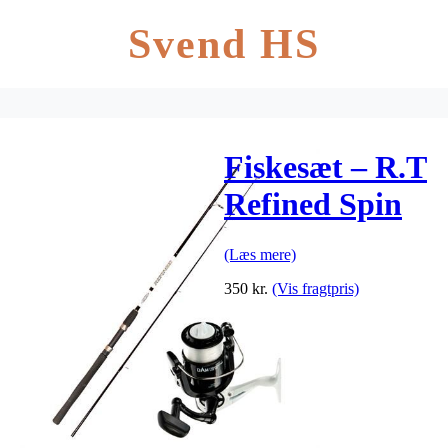
Svend HS
Fiskesæt – R.T
Refined Spin
og DAM
(Læs mere)
Fighter Pro
350
kr.
(Vis fragtpris)