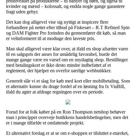
prisniveauet på produkterne – til babyer og børn, og ligeså til
kvinder og mænd – kolossalt, og endda nogle gange garantere
fragt uden gebyr.
Det kan dog alligevel vise sig nyttigt at inspicere flere
forhandlere på nettet efter tilbud på Fiskesæt – R.T Refined Spin
og DAM Fighter Pro forinden du gennemfører dit køb, så man
er velinformeret til at modtage den laveste pris.
Man skal alligevel være klar over, at ifald en shop afsætter varer
til en salgspris der anses for umådelig favorabel, burde det
mange gange være en varsel om en snydagtig shop. Bestillinger
med betalingskort er ikke desto mindre indbefattet af et
reglement, der hjælper en overfor uærlige webbutikker.
Generelt slår vi et slag for køb med kort eller mobilbetaling. Som
et alternativ kunne du drage fordel af en løsning fra fx ViaBill,
ifald du agter at afdrage regningen over en periode.
Forud for at folk køber på en Ron Thompson netshop behøver
man i princippet overveje butikkens handelsbetingelser, men det
er i mange tilfælde et omfattende projekt.
Et alternativt forslag er at se om e-shoppen er tilsluttet e-mærket,