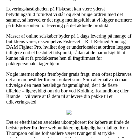
Leveringshastigheden på Fiskesæt kan være yderst
betydningsfuld forudsat vi står og skal bruge ordren med det
samme, så herved er det rigtig meningsfuldt at vi kigger nærmere
på tidshorisonten for levering på det aktuelle produkt.
Masser af online selskaber byder på 1 dags levering på mange af
butikkens varer, eksempelvis Fiskesæt – R.T Refined Spin og
DAM Fighter Pro, hvilket dog er underforstået at ordren lægges
tidligere end et besluttet tidspunkt, sådan at de har udsigt til at
kunne nå at få produkterne hen til fragtfirmaet før
pakkepersonalet tager hjem.
Nogle internet shops frembyder gratis fragt, men oftest påkræves
det at man bestiller for en konkret sum. Som alternativ må man
udvælge den mest betalelige fragtmulighed, der i de fleste
tilfælde – ligegyldigt om du bor ved Kolding, Kalundborg eller
Brande – vil være at få dem til at levere din pakke til et
udleveringssted.
Det er efterhånden særdeles ukompliceret for købere at finde de
bedste priser fra flere webbutikker, og følgelig har utallige Ron
Thompson online forhandlere været tvunget til at trykke