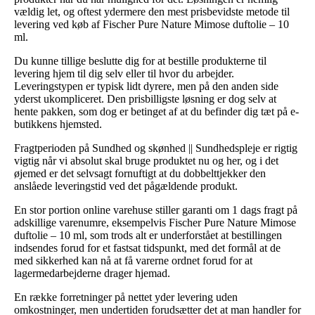
vældig let, og oftest ydermere den mest prisbevidste metode til
levering ved køb af Fischer Pure Nature Mimose duftolie – 10
ml.
Du kunne tillige beslutte dig for at bestille produkterne til
levering hjem til dig selv eller til hvor du arbejder.
Leveringstypen er typisk lidt dyrere, men på den anden side
yderst ukompliceret. Den prisbilligste løsning er dog selv at
hente pakken, som dog er betinget af at du befinder dig tæt på e-
butikkens hjemsted.
Fragtperioden på Sundhed og skønhed || Sundhedspleje er rigtig
vigtig når vi absolut skal bruge produktet nu og her, og i det
øjemed er det selvsagt fornuftigt at du dobbelttjekker den
anslåede leveringstid ved det pågældende produkt.
En stor portion online varehuse stiller garanti om 1 dags fragt på
adskillige varenumre, eksempelvis Fischer Pure Nature Mimose
duftolie – 10 ml, som trods alt er underforstået at bestillingen
indsendes forud for et fastsat tidspunkt, med det formål at de
med sikkerhed kan nå at få varerne ordnet forud for at
lagermedarbejderne drager hjemad.
En række forretninger på nettet yder levering uden
omkostninger, men undertiden forudsætter det at man handler for