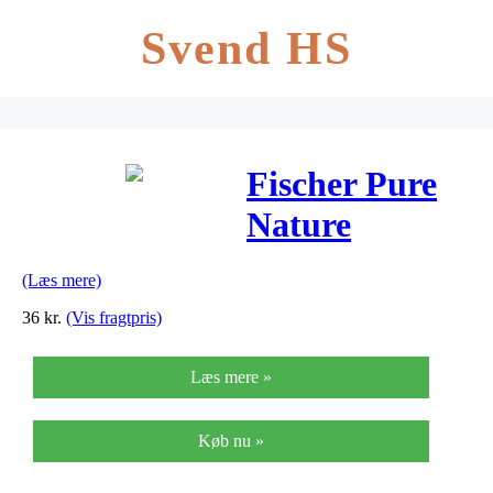
Svend HS
Fischer Pure
Nature
Mimose
(Læs mere)
duftolie – 10
36
kr.
(Vis fragtpris)
ml
Læs mere »
Køb nu »