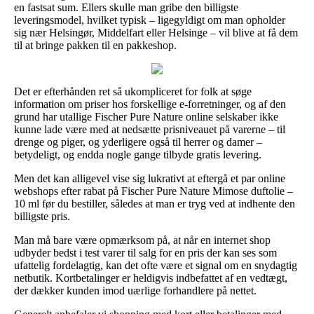
en fastsat sum. Ellers skulle man gribe den billigste
leveringsmodel, hvilket typisk – ligegyldigt om man opholder
sig nær Helsingør, Middelfart eller Helsinge – vil blive at få dem
til at bringe pakken til en pakkeshop.
Det er efterhånden ret så ukompliceret for folk at søge
information om priser hos forskellige e-forretninger, og af den
grund har utallige Fischer Pure Nature online selskaber ikke
kunne lade være med at nedsætte prisniveauet på varerne – til
drenge og piger, og yderligere også til herrer og damer –
betydeligt, og endda nogle gange tilbyde gratis levering.
Men det kan alligevel vise sig lukrativt at eftergå et par online
webshops efter rabat på Fischer Pure Nature Mimose duftolie –
10 ml før du bestiller, således at man er tryg ved at indhente den
billigste pris.
Man må bare være opmærksom på, at når en internet shop
udbyder bedst i test varer til salg for en pris der kan ses som
ufattelig fordelagtig, kan det ofte være et signal om en snydagtig
netbutik. Kortbetalinger er heldigvis indbefattet af en vedtægt,
der dækker kunden imod uærlige forhandlere på nettet.