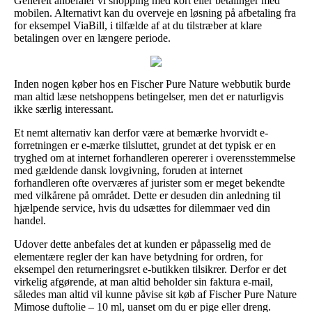
Generelt anbefaler vi shopping med kort eller betalinger med
mobilen. Alternativt kan du overveje en løsning på afbetaling fra
for eksempel ViaBill, i tilfælde af at du tilstræber at klare
betalingen over en længere periode.
Inden nogen køber hos en Fischer Pure Nature webbutik burde
man altid læse netshoppens betingelser, men det er naturligvis
ikke særlig interessant.
Et nemt alternativ kan derfor være at bemærke hvorvidt e-
forretningen er e-mærke tilsluttet, grundet at det typisk er en
tryghed om at internet forhandleren opererer i overensstemmelse
med gældende dansk lovgivning, foruden at internet
forhandleren ofte overværes af jurister som er meget bekendte
med vilkårene på området. Dette er desuden din anledning til
hjælpende service, hvis du udsættes for dilemmaer ved din
handel.
Udover dette anbefales det at kunden er påpasselig med de
elementære regler der kan have betydning for ordren, for
eksempel den returneringsret e-butikken tilsikrer. Derfor er det
virkelig afgørende, at man altid beholder sin faktura e-mail,
således man altid vil kunne påvise sit køb af Fischer Pure Nature
Mimose duftolie – 10 ml, uanset om du er pige eller dreng.