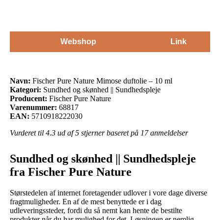
Webshop
Link
Navn:
Fischer Pure Nature Mimose duftolie – 10 ml
Kategori:
Sundhed og skønhed || Sundhedspleje
Producent:
Fischer Pure Nature
Varenummer:
68817
EAN:
5710918222030
Vurderet til
4.3
ud af 5 stjerner baseret på
17
anmeldelser
Sundhed og skønhed || Sundhedspleje
fra Fischer Pure Nature
Størstedelen af internet foretagender udlover i vore dage diverse
fragtmuligheder. En af de mest benyttede er i dag
udleveringssteder, fordi du så nemt kan hente de bestilte
produkter når du har mulighed for det. Løsningen er nemlig