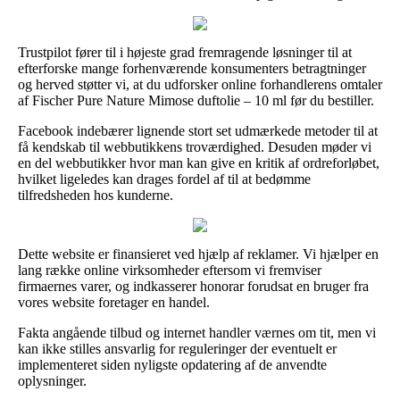
Trustpilot fører til i højeste grad fremragende løsninger til at
efterforske mange forhenværende konsumenters betragtninger
og herved støtter vi, at du udforsker online forhandlerens omtaler
af Fischer Pure Nature Mimose duftolie – 10 ml før du bestiller.
Facebook indebærer lignende stort set udmærkede metoder til at
få kendskab til webbutikkens troværdighed. Desuden møder vi
en del webbutikker hvor man kan give en kritik af ordreforløbet,
hvilket ligeledes kan drages fordel af til at bedømme
tilfredsheden hos kunderne.
Dette website er finansieret ved hjælp af reklamer. Vi hjælper en
lang række online virksomheder eftersom vi fremviser
firmaernes varer, og indkasserer honorar forudsat en bruger fra
vores website foretager en handel.
Fakta angående tilbud og internet handler værnes om tit, men vi
kan ikke stilles ansvarlig for reguleringer der eventuelt er
implementeret siden nyligste opdatering af de anvendte
oplysninger.