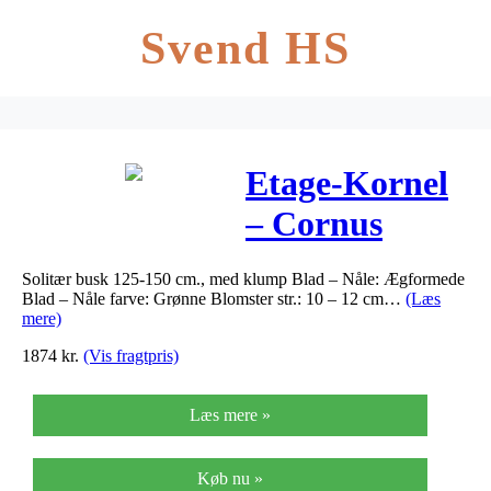
Svend HS
Etage-Kornel
– Cornus
controversa
Solitær busk 125-150 cm., med klump Blad – Nåle: Ægformede
Blad – Nåle farve: Grønne Blomster str.: 10 – 12 cm…
(Læs
mere)
1874
kr.
(Vis fragtpris)
Læs mere »
Køb nu »