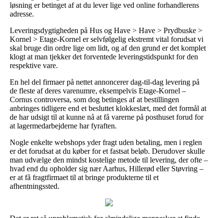
løsning er betinget af at du lever lige ved online forhandlerens
adresse.
Leveringsdygtigheden på Hus og Have > Have > Prydbuske >
Kornel > Etage-Kornel er selvfølgelig ekstremt vital forudsat vi
skal bruge din ordre lige om lidt, og af den grund er det komplet
klogt at man tjekker det forventede leveringstidspunkt for den
respektive vare.
En hel del firmaer på nettet annoncerer dag-til-dag levering på
de fleste af deres varenumre, eksempelvis Etage-Kornel –
Cornus controversa, som dog betinges af at bestillingen
anbringes tidligere end et besluttet klokkeslæt, med det formål at
de har udsigt til at kunne nå at få varerne på posthuset forud for
at lagermedarbejderne har fyraften.
Nogle enkelte webshops yder fragt uden betaling, men i reglen
er det forudsat at du køber for et fastsat beløb. Derudover skulle
man udvælge den mindst kostelige metode til levering, der ofte –
hvad end du opholder sig nær Aarhus, Hillerød eller Støvring –
er at få fragtfirmaet til at bringe produkterne til et
afhentningssted.