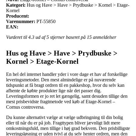
Kategori:
Hus og Have > Have > Prydbuske > Kornel > Etage-
Kornel
Producent:
Varenummer:
PT-55850
EAN:
Vurderet til
4.3
ud af 5 stjerner baseret på
15
anmeldelser
Hus og Have > Have > Prydbuske >
Kornel > Etage-Kornel
En hel del internet handler yder i vore dage et hav af forskellige
leveringsmetoder. Den mest almindelige er på nuværende
tidspunkt at få bragt ordren til en pakkeshop, hvor du selv kan
afhente de købte produkter lige når det passer dig.
Leveringsformen er jo ret let gængelig, samt desuden tillige den
mest prisbevidste fragtmetode ved køb af Etage-Kornel –
Cornus controversa.
Du kunne alternativt vælge at vælge udbringning til din bolig
eller til når du er på job. Fragttypen bliver jævnligt lidt mere
omkostningsfuld, men tillige i høj grad bekvem. Den prisbilligste
leveringsløsning er uden tvivl at du selv henter ordren, men den