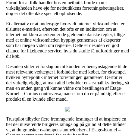
Forud for at folk handler hos en netbutik burde man i
virkeligheden have øje for netbutikkens forretningsbetingelser,
dog er det ofte ikke specielt ophidsende.
Et alternativ er at undersøge hvorvidt internet virksomheden er
tilsluttet e-mærket, eftersom det ofte er en indikation om at
internet butikken anerkender de gældende danske regler, tillige
med at online virksomheden hyppigt gennemses af eksperter
som har megen viden om reglerne. Dette er desuden en god
chance for hjælpende service, hvis du skulle få udfordringer med
dit køb.
Desuden stiller vi forslag om at kunden er hensynstagende til de
mest relevante vedtægter i forbindelse med købet, for eksempel
hvilken byttepolitik internet forretningen garanterer. Derfor er
det virkelig vigtigt, at man altid beholder ens e-mail kvittering, så
man en anden gang vil kunne vidne om bestillingen af Etage-
Kornel – Cornus controversa, uanset om du er på udkig efter et
produkt til en kvinde eller mand.
Trustpilot tilbyder flere fremragende løsninger til at inspicere en
hel del nuværende brugeres ratings og på grund af dette tilråder
vi, at du gransker e-shoppens anmeldelser af Etage-Kornel –