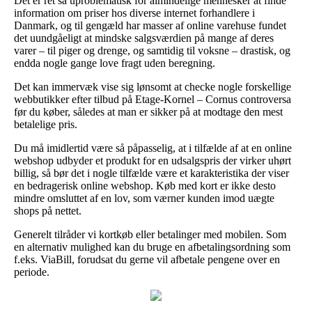
Det er ret så uproblematisk for almindelige mennesker at finde
information om priser hos diverse internet forhandlere i
Danmark, og til gengæld har masser af online varehuse fundet
det uundgåeligt at mindske salgsværdien på mange af deres
varer – til piger og drenge, og samtidig til voksne – drastisk, og
endda nogle gange love fragt uden beregning.
Det kan immervæk vise sig lønsomt at checke nogle forskellige
webbutikker efter tilbud på Etage-Kornel – Cornus controversa
før du køber, således at man er sikker på at modtage den mest
betalelige pris.
Du må imidlertid være så påpasselig, at i tilfælde af at en online
webshop udbyder et produkt for en udsalgspris der virker uhørt
billig, så bør det i nogle tilfælde være et karakteristika der viser
en bedragerisk online webshop. Køb med kort er ikke desto
mindre omsluttet af en lov, som værner kunden imod uægte
shops på nettet.
Generelt tilråder vi kortkøb eller betalinger med mobilen. Som
en alternativ mulighed kan du bruge en afbetalingsordning som
f.eks. ViaBill, forudsat du gerne vil afbetale pengene over en
periode.