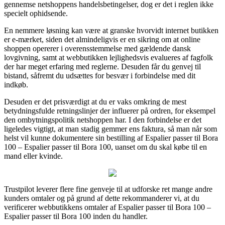
gennemse netshoppens handelsbetingelser, dog er det i reglen ikke
specielt ophidsende.
En nemmere løsning kan være at granske hvorvidt internet butikken
er e-mærket, siden det almindeligvis er en sikring om at online
shoppen opererer i overensstemmelse med gældende dansk
lovgivning, samt at webbutikken lejlighedsvis evalueres af fagfolk
der har meget erfaring med reglerne. Desuden får du genvej til
bistand, såfremt du udsættes for besvær i forbindelse med dit
indkøb.
Desuden er det prisværdigt at du er vaks omkring de mest
betydningsfulde retningslinjer der influerer på ordren, for eksempel
den ombytningspolitik netshoppen har. I den forbindelse er det
ligeledes vigtigt, at man stadig gemmer ens faktura, så man når som
helst vil kunne dokumentere sin bestilling af Espalier passer til Bora
100 – Espalier passer til Bora 100, uanset om du skal købe til en
mand eller kvinde.
Trustpilot leverer flere fine genveje til at udforske ret mange andre
kunders omtaler og på grund af dette rekommanderer vi, at du
verificerer webbutikkens omtaler af Espalier passer til Bora 100 –
Espalier passer til Bora 100 inden du handler.