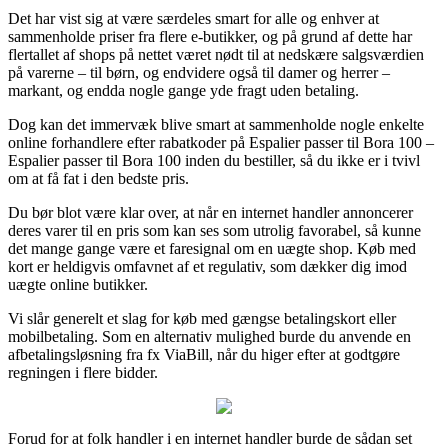
Det har vist sig at være særdeles smart for alle og enhver at
sammenholde priser fra flere e-butikker, og på grund af dette har
flertallet af shops på nettet været nødt til at nedskære salgsværdien
på varerne – til børn, og endvidere også til damer og herrer –
markant, og endda nogle gange yde fragt uden betaling.
Dog kan det immervæk blive smart at sammenholde nogle enkelte
online forhandlere efter rabatkoder på Espalier passer til Bora 100 –
Espalier passer til Bora 100 inden du bestiller, så du ikke er i tvivl
om at få fat i den bedste pris.
Du bør blot være klar over, at når en internet handler annoncerer
deres varer til en pris som kan ses som utrolig favorabel, så kunne
det mange gange være et faresignal om en uægte shop. Køb med
kort er heldigvis omfavnet af et regulativ, som dækker dig imod
uægte online butikker.
Vi slår generelt et slag for køb med gængse betalingskort eller
mobilbetaling. Som en alternativ mulighed burde du anvende en
afbetalingsløsning fra fx ViaBill, når du higer efter at godtgøre
regningen i flere bidder.
Forud for at folk handler i en internet handler burde de sådan set