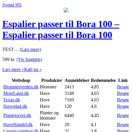
Svend HS
Espalier passer til Bora 100 –
Espalier passer til Bora 100
TEST…
(Læs mere)
599
kr.
(Vis fragtpris)
Læs mere »
Køb nu »
Webshop
Produkter
Anmeldelser
Bedømmelse
Link
Blomsterverden.dk
Blomster
2413
4,85
Besøg
MoreLand.dk
Have
5148
4,65
Besøg
Texas.dk
Have
7169
4,65
Besøg
Haveglad.dk
Have
120
4,6
Besøg
Planter og
Plantetorvet.dk
6440
4,45
Besøg
blomster
HaveHandel.dk
Have
20
4,1
Besøg
Luxury-outdoor.dk
Have
21
3,8
Besøg