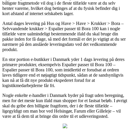
billigste fragtmetode vil dog i de fleste tilfælde være at du selv
henter varerne, hvilket dog betinges af at du fysisk befinder dig i
kort afstand af internet selskabets lager.
Antal dages levering på Hus og Have > Have > Krukker > Bora –
Selvvandende krukker > Espalier passer til Bora 100 kan i nogle
tilfælde være ualmindeligt bestemmende ifald du skal bruge din
pakke inden for få dage, så med det formål er det jo vigtigt at du ser
nærmere på den anslåede leveringsdato ved det vedkommende
produkt.
En stor portion e-butikker i Danmark yder 1 dags levering på deres
primære produkter, eksempelvis Espalier passer til Bora 100 –
Espalier passer til Bora 100, som imidlertid er forudsat at ordren
laves tidligere end et nøjagtigt tidspunkt, sådan at de sandsynligvis
kan nå at få dit nye produkt ekspederet forud for at
logistikmedarbejderne får fri.
Nogle enkelte e-handler i Danmark byder på fragt uden beregning,
men for det meste kun ifald man shopper for et fastsat beløb. I øvrigt
skal du gribe den billigste fragtform, der i de fleste tilfælde –
ligegyldigt om man bor ved Helsingør, Farum eller Gilleleje – vil
være at få dem til at bringe din ordre til et udleveringssted.