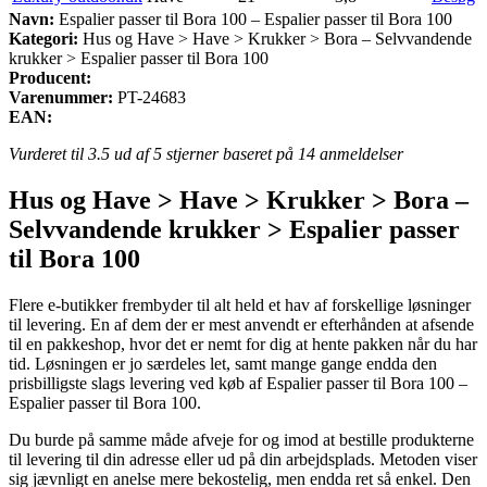
Navn:
Espalier passer til Bora 100 – Espalier passer til Bora 100
Kategori:
Hus og Have > Have > Krukker > Bora – Selvvandende
krukker > Espalier passer til Bora 100
Producent:
Varenummer:
PT-24683
EAN:
Vurderet til
3.5
ud af 5 stjerner baseret på
14
anmeldelser
Hus og Have > Have > Krukker > Bora –
Selvvandende krukker > Espalier passer
til Bora 100
Flere e-butikker frembyder til alt held et hav af forskellige løsninger
til levering. En af dem der er mest anvendt er efterhånden at afsende
til en pakkeshop, hvor det er nemt for dig at hente pakken når du har
tid. Løsningen er jo særdeles let, samt mange gange endda den
prisbilligste slags levering ved køb af Espalier passer til Bora 100 –
Espalier passer til Bora 100.
Du burde på samme måde afveje for og imod at bestille produkterne
til levering til din adresse eller ud på din arbejdsplads. Metoden viser
sig jævnligt en anelse mere bekostelig, men endda ret så enkel. Den