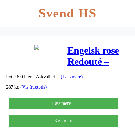
Svend HS
Engelsk rose
Redouté –
Rosa x
Potte 6,0 liter – A-kvalitet…
(Læs mere)
Redouté
287
kr.
(Vis fragtpris)
Læs mere »
Køb nu »