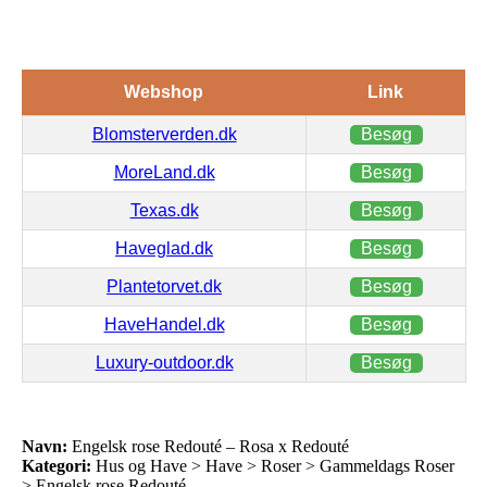
Webshop
Link
Blomsterverden.dk
Besøg
MoreLand.dk
Besøg
Texas.dk
Besøg
Haveglad.dk
Besøg
Plantetorvet.dk
Besøg
HaveHandel.dk
Besøg
Luxury-outdoor.dk
Besøg
Navn:
Engelsk rose Redouté – Rosa x Redouté
Kategori:
Hus og Have > Have > Roser > Gammeldags Roser
> Engelsk rose Redouté