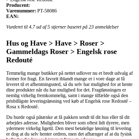
Producent:
Varenummer:
PT-58086
EAN:
Vurderet til
4.7
ud af 5 stjerner baseret på
23
anmeldelser
Hus og Have > Have > Roser >
Gammeldags Roser > Engelsk rose
Redouté
Temmelig mange butikker på nettet udlover nu et bredt udvalg af
former for fragt. En favorit iblandt mange er i vore dage at få
leveret til et afhentningssted, så du selv har mulighed for at hente
dine produkter når du har mulighed for det. Fragtløsningen er
nemlig virkelig fremkommelig, samt i mange tilfælde også den
prisbilligste leveringsløsning ved køb af Engelsk rose Redouté –
Rosa x Redouté.
Du burde også påtænke at få pakken sendt til dit hus eller til dit
arbejdes adresse. Muligheden bliver som oftest lidt dyrere, men
ydermere virkelig ligetil. Den mest betalelige løsning til levering
er dog at du selv henter ordren, men det afhænger af at du fysisk