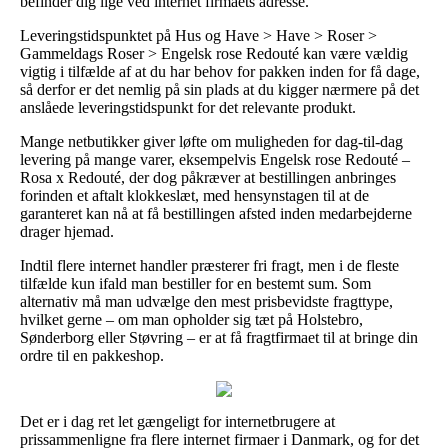
befinder dig lige ved internet firmaets adresse.
Leveringstidspunktet på Hus og Have > Have > Roser >
Gammeldags Roser > Engelsk rose Redouté kan være vældig
vigtig i tilfælde af at du har behov for pakken inden for få dage,
så derfor er det nemlig på sin plads at du kigger nærmere på det
anslåede leveringstidspunkt for det relevante produkt.
Mange netbutikker giver løfte om muligheden for dag-til-dag
levering på mange varer, eksempelvis Engelsk rose Redouté –
Rosa x Redouté, der dog påkræver at bestillingen anbringes
forinden et aftalt klokkeslæt, med hensynstagen til at de
garanteret kan nå at få bestillingen afsted inden medarbejderne
drager hjemad.
Indtil flere internet handler præsterer fri fragt, men i de fleste
tilfælde kun ifald man bestiller for en bestemt sum. Som
alternativ må man udvælge den mest prisbevidste fragttype,
hvilket gerne – om man opholder sig tæt på Holstebro,
Sønderborg eller Støvring – er at få fragtfirmaet til at bringe din
ordre til en pakkeshop.
Det er i dag ret let gængeligt for internetbrugere at
prissammenligne fra flere internet firmaer i Danmark, og for det