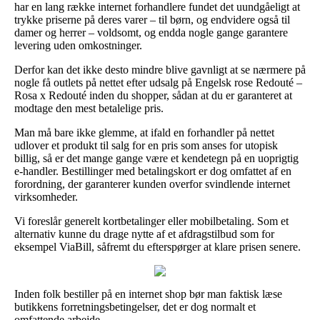
har en lang række internet forhandlere fundet det uundgåeligt at
trykke priserne på deres varer – til børn, og endvidere også til
damer og herrer – voldsomt, og endda nogle gange garantere
levering uden omkostninger.
Derfor kan det ikke desto mindre blive gavnligt at se nærmere på
nogle få outlets på nettet efter udsalg på Engelsk rose Redouté –
Rosa x Redouté inden du shopper, sådan at du er garanteret at
modtage den mest betalelige pris.
Man må bare ikke glemme, at ifald en forhandler på nettet
udlover et produkt til salg for en pris som anses for utopisk
billig, så er det mange gange være et kendetegn på en uoprigtig
e-handler. Bestillinger med betalingskort er dog omfattet af en
forordning, der garanterer kunden overfor svindlende internet
virksomheder.
Vi foreslår generelt kortbetalinger eller mobilbetaling. Som et
alternativ kunne du drage nytte af et afdragstilbud som for
eksempel ViaBill, såfremt du efterspørger at klare prisen senere.
Inden folk bestiller på en internet shop bør man faktisk læse
butikkens forretningsbetingelser, det er dog normalt et
omfattende arbejde.