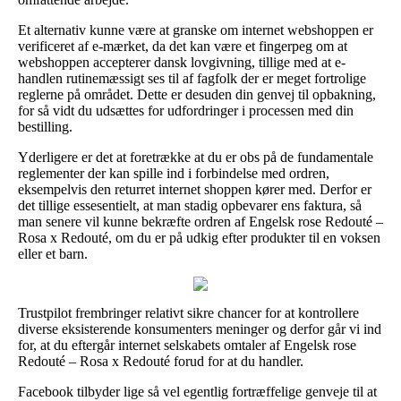
Et alternativ kunne være at granske om internet webshoppen er
verificeret af e-mærket, da det kan være et fingerpeg om at
webshoppen accepterer dansk lovgivning, tillige med at e-
handlen rutinemæssigt ses til af fagfolk der er meget fortrolige
reglerne på området. Dette er desuden din genvej til opbakning,
for så vidt du udsættes for udfordringer i processen med din
bestilling.
Yderligere er det at foretrække at du er obs på de fundamentale
reglementer der kan spille ind i forbindelse med ordren,
eksempelvis den returret internet shoppen kører med. Derfor er
det tillige essesentielt, at man stadig opbevarer ens faktura, så
man senere vil kunne bekræfte ordren af Engelsk rose Redouté –
Rosa x Redouté, om du er på udkig efter produkter til en voksen
eller et barn.
Trustpilot frembringer relativt sikre chancer for at kontrollere
diverse eksisterende konsumenters meninger og derfor går vi ind
for, at du eftergår internet selskabets omtaler af Engelsk rose
Redouté – Rosa x Redouté forud for at du handler.
Facebook tilbyder lige så vel egentlig fortræffelige genveje til at