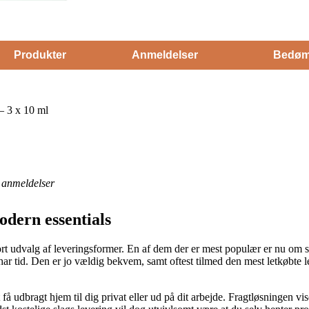
Produkter
Anmeldelser
Bedøm
– 3 x 10 ml
anmeldelser
odern essentials
ort udvalg af leveringsformer. En af dem der er mest populær er nu om st
du har tid. Den er jo vældig bekvem, samt oftest tilmed den mest letkøb
å udbragt hjem til dig privat eller ud på dit arbejde. Fragtløsningen vis