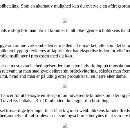
bilbetaling. Som en alternativ mulighed kan du overveje en afdragsordni
ls e-shop bør man når alt kommer til alt løbe igennem butikkens handel
e om online virksomheden er medlem af e-mærket, eftersom det længe h
utikken hyppigt revideres af fagfolk der har ekspertise inden for vilkår
problemstillinger i processen med dit køb.
over de mest aktuelle betingelser der kan have indvirkning på transaktio
elevant, at man stadigvæk sikrer sin ordrekvittering, således man frema
ml, hvad end man er på udkig efter produkter til en herre eller dame.
hancer for at betragte en stor portion nuværende kunders omtaler og på 
Travel Essentials – 3 x 10 ml inden du lægger din bestilling.
t troværdige løsninger til at få et kig ind i webbutikkens kundetilfreds
 bedømmelse af købsoplevelsen, som også burde benyttes til at vurdere 