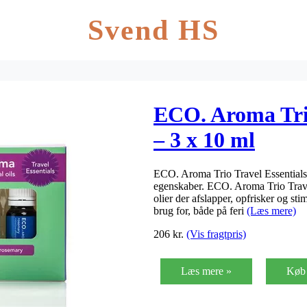
Svend HS
ECO. Aroma Trio
– 3 x 10 ml
ECO. Aroma Trio Travel Essentials b
egenskaber. ECO. Aroma Trio Travel
olier der afslapper, opfrisker og st
brug for, både på feri
(Læs mere)
206
kr.
(Vis fragtpris)
Læs mere »
Køb 