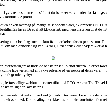
t kostelige slags levering vil dog utvivlsomt være at du selv henter pro
ted.
turligvis ret bestemmende såfremt du behøver varen inden for få dage, og
et vedkommende produkt.
blot en enkelt hverdag på mange af shoppens varer, eksempelvis ECO. A
illingen laves før et aftalt klokkeslæt, med hensynstagen til at de høj
emad.
vering uden betaling, men tit kun ifald der købes for en præcis sum. De
 til om man opholder sig ved Aarhus, Brønderslev eller Skjern – er at få 
 internetbrugere at finde de bedste priser i blandt diverse internet fore
 kunne lade være med at trykke priserne på en række af deres varer – ti
 yde fragt uden gebyr.
ogle forskellige webbutikker efter tilbud på ECO. Aroma Trio Travel Es
at skaffe sig den laveste pris.
t en internet virksomhed sælger bedst i test varer for en pris der anses 
online virksomhed. Kortbetalinger er ikke desto mindre omsluttet af en r