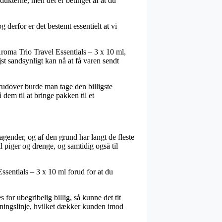
dukterne, men det er betinget af at du
 derfor er det bestemt essentielt at vi
roma Trio Travel Essentials – 3 x 10 ml,
st sandsynligt kan nå at få varen sendt
rudover burde man tage den billigste
dem til at bringe pakken til et
tagender, og af den grund har langt de fleste
l piger og drenge, og samtidig også til
sentials – 3 x 10 ml forud for at du
for ubegribelig billig, så kunne det tit
etningslinje, hvilket dækker kunden imod