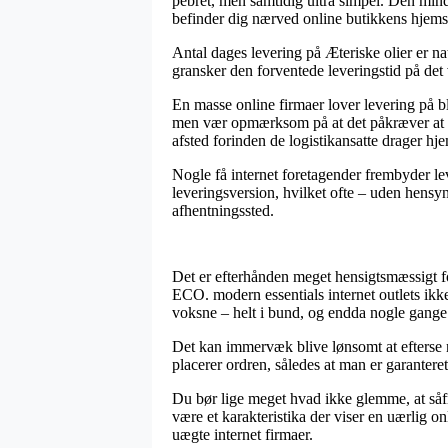
pebret, men samtidig ultra simpel. Den minds
befinder dig nærved online butikkens hjems
Antal dages levering på Æteriske olier er na
gransker den forventede leveringstid på d
En masse online firmaer lover levering på 
men vær opmærksom på at det påkræver at best
afsted forinden de logistikansatte drager hj
Nogle få internet foretagender frembyder le
leveringsversion, hvilket ofte – uden hensyn
afhentningssted.
Det er efterhånden meget hensigtsmæssigt for
ECO. modern essentials internet outlets ikke
voksne – helt i bund, og endda nogle gange
Det kan immervæk blive lønsomt at efterse n
placerer ordren, således at man er garanteret 
Du bør lige meget hvad ikke glemme, at såfrem
være et karakteristika der viser en uærlig 
uægte internet firmaer.