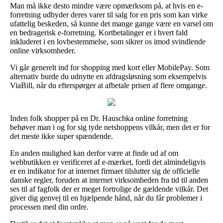
Man må ikke desto mindre være opmærksom på, at hvis en e-
forretning udbyder deres varer til salg for en pris som kan virke
ufattelig beskeden, så kunne det mange gange være en varsel om
en bedragerisk e-forretning. Kortbetalinger er i hvert fald
inkluderet i en lovbestemmelse, som sikrer os imod svindlende
online virksomheder.
Vi går generelt ind for shopping med kort eller MobilePay. Som
alternativ burde du udnytte en afdragsløsning som eksempelvis
ViaBill, når du efterspørger at afbetale prisen af flere omgange.
Inden folk shopper på en Dr. Hauschka online forretning
behøver man i og for sig tyde netshoppens vilkår, men det er for
det meste ikke super spændende.
En anden mulighed kan derfor være at finde ud af om
webbutikken er verificeret af e-mærket, fordi det almindeligvis
er en indikator for at internet firmaet tilslutter sig de officielle
danske regler, foruden at internet virksomheden fra tid til anden
ses til af fagfolk der er meget fortrolige de gældende vilkår. Det
giver dig genvej til en hjælpende hånd, når du får problemer i
processen med din ordre.