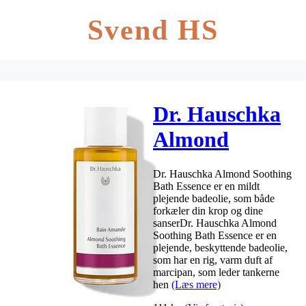
Svend HS
Dr. Hauschka
Almond
Soothing Bath
Dr. Hauschka Almond Soothing
Essence – 100
Bath Essence er en mildt
plejende badeolie, som både
ml
forkæler din krop og dine
sanserDr. Hauschka Almond
Soothing Bath Essence er en
plejende, beskyttende badeolie,
som har en rig, varm duft af
marcipan, som leder tankerne
hen
(Læs mere)