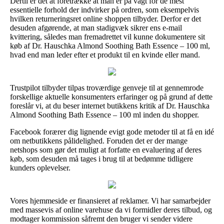
Dertil er det at foretrække at man er på vagt for de mest
essentielle forhold der indvirker på ordren, som eksempelvis
hvilken returneringsret online shoppen tilbyder. Derfor er det
desuden afgørende, at man stadigvæk sikrer ens e-mail
kvittering, således man fremadrettet vil kunne dokumentere sit
køb af Dr. Hauschka Almond Soothing Bath Essence – 100 ml,
hvad end man leder efter et produkt til en kvinde eller mand.
Trustpilot tilbyder tilpas troværdige genveje til at gennemrode
forskellige aktuelle konsumenters erfaringer og på grund af dette
foreslår vi, at du beser internet butikkens kritik af Dr. Hauschka
Almond Soothing Bath Essence – 100 ml inden du shopper.
Facebook forærer dig lignende evigt gode metoder til at få en idé
om netbutikkens pålidelighed. Foruden det er der mange
netshops som gør det muligt at forfatte en evaluering af deres
køb, som desuden må tages i brug til at bedømme tidligere
kunders oplevelser.
Vores hjemmeside er finansieret af reklamer. Vi har samarbejder
med massevis af online varehuse da vi formidler deres tilbud, og
modtager kommission såfremt den bruger vi sender videre