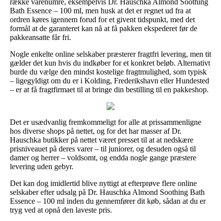
række varenumre, eksempelvis Dr. Hauschka Almond Soothing
Bath Essence – 100 ml, men husk at det er regnet ud fra at
ordren køres igennem forud for et givent tidspunkt, med det
formål at de garanteret kan nå at få pakken ekspederet før de
pakkeansatte får fri.
Nogle enkelte online selskaber præsterer fragtfri levering, men tit
gælder det kun hvis du indkøber for et konkret beløb. Alternativt
burde du vælge den mindst kostelige fragtmulighed, som typisk
– ligegyldigt om du er i Kolding, Frederikshavn eller Hundested
– er at få fragtfirmaet til at bringe din bestilling til en pakkeshop.
Det er usædvanlig fremkommeligt for alle at prissammenligne
hos diverse shops på nettet, og for det har masser af Dr.
Hauschka butikker på nettet været presset til at at nedskære
prisniveauet på deres varer – til juniorer, og desuden også til
damer og herrer – voldsomt, og endda nogle gange præstere
levering uden gebyr.
Det kan dog imidlertid blive nyttigt at efterprøve flere online
selskaber efter udsalg på Dr. Hauschka Almond Soothing Bath
Essence – 100 ml inden du gennemfører dit køb, sådan at du er
tryg ved at opnå den laveste pris.