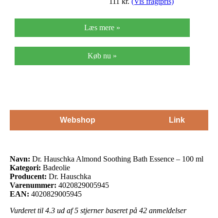
111
kr.
(Vis fragtpris)
Læs mere »
Køb nu »
Webshop
Link
Navn:
Dr. Hauschka Almond Soothing Bath Essence – 100 ml
Kategori:
Badeolie
Producent:
Dr. Hauschka
Varenummer:
4020829005945
EAN:
4020829005945
Vurderet til
4.3
ud af 5 stjerner baseret på
42
anmeldelser