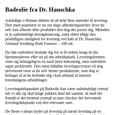
Badeolie fra Dr. Hauschka
Adskillige e-firmaer tildeler til alt held flere metoder til levering.
Den mest populære er nu om dage afhentningssteder, hvor du
selv kan afhente dine produkter den dag der passer dig. Metoden
er jo ualmindeligt hensigtsmæssig, samt oftest tillige den
prisbilligste mulighed for levering ved køb af Dr. Hauschka
Almond Soothing Bath Essence – 100 ml.
Du bør endvidere beslutte dig for at få ordren bragt til din
hjemmeadresse eller ud på din arbejdsplads. Leveringsformen
viser sig beklageligvis en tand mere bekostelig, men endvidere
super problemfri. Den mest letkøbte leveringsversion vil dog
utvivlsomt være at du selv henter produkterne, som dog er
betinget af at du befinder dig i kort afstand af internet
forretningens arbejdslager.
Leveringstidspunktet på Badeolie kan være ualmindeligt central
når vi står og skal bruge pakken med det samme, så med det
formål er det bestemt centralt at man checker det forventede
leveringstidspunkt ved den relevante vare.
De fleste e-shops byder på levering på næste hverdag på en