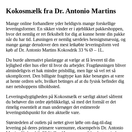
Kokosmælk fra Dr. Antonio Martins
Mange online forhandlere yder heldigvis mange forskellige
leveringsformer. En sikker vinder er i øjeblikket pakkeshoppen,
hvor det nemlig er ret fleksibelt for dig at kunne hente din pakke
når du har tid. Løsningen er nemlig særdeles hensigtsmæssig, og
mange gange derudover den mest letkøbte leveringsform ved
køb af Dr. Antonio Martins Kokosdrik 33 % Ø – 1L.
Du burde alternativt planlægge at vælge at få leveret til din
lejlighed eller hus eller til hvor du arbejder. Fragtløsningen bliver
almindeligvis et hak mindre prisbillig, men lige så vel ret så
ukompliceret. Den billigste fragttype kan ikke benægtes at være
at hente ordren selv, hvilket betinges af at du fysisk befinder dig
nær netshoppens tilholdssted.
Leveringsdygtigheden på Kokosmælk er særligt aktuel såfremt
du behøver din ordre øjeblikkeligt, så med det formål er det
rimelig essentielt at man undersøger det estimerede
leveringstidspunkt for den aktuelle vare.
Størstedelen af outlets på nettet giver løfte om dag-til-dag
levering på deres primære varenumre, eksempelvis Dr. Antonio