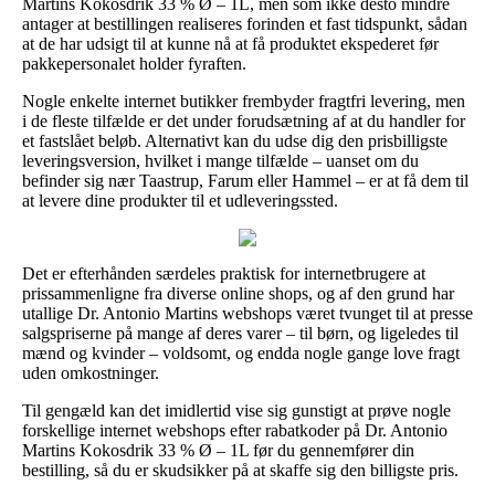
Martins Kokosdrik 33 % Ø – 1L, men som ikke desto mindre
antager at bestillingen realiseres forinden et fast tidspunkt, sådan
at de har udsigt til at kunne nå at få produktet ekspederet før
pakkepersonalet holder fyraften.
Nogle enkelte internet butikker frembyder fragtfri levering, men
i de fleste tilfælde er det under forudsætning af at du handler for
et fastslået beløb. Alternativt kan du udse dig den prisbilligste
leveringsversion, hvilket i mange tilfælde – uanset om du
befinder sig nær Taastrup, Farum eller Hammel – er at få dem til
at levere dine produkter til et udleveringssted.
Det er efterhånden særdeles praktisk for internetbrugere at
prissammenligne fra diverse online shops, og af den grund har
utallige Dr. Antonio Martins webshops været tvunget til at presse
salgspriserne på mange af deres varer – til børn, og ligeledes til
mænd og kvinder – voldsomt, og endda nogle gange love fragt
uden omkostninger.
Til gengæld kan det imidlertid vise sig gunstigt at prøve nogle
forskellige internet webshops efter rabatkoder på Dr. Antonio
Martins Kokosdrik 33 % Ø – 1L før du gennemfører din
bestilling, så du er skudsikker på at skaffe sig den billigste pris.