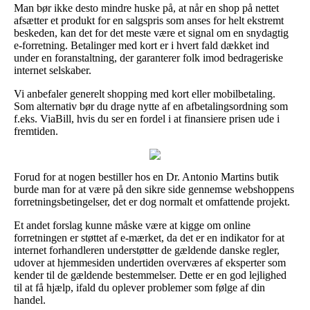
Man bør ikke desto mindre huske på, at når en shop på nettet
afsætter et produkt for en salgspris som anses for helt ekstremt
beskeden, kan det for det meste være et signal om en snydagtig
e-forretning. Betalinger med kort er i hvert fald dækket ind
under en foranstaltning, der garanterer folk imod bedrageriske
internet selskaber.
Vi anbefaler generelt shopping med kort eller mobilbetaling.
Som alternativ bør du drage nytte af en afbetalingsordning som
f.eks. ViaBill, hvis du ser en fordel i at finansiere prisen ude i
fremtiden.
Forud for at nogen bestiller hos en Dr. Antonio Martins butik
burde man for at være på den sikre side gennemse webshoppens
forretningsbetingelser, det er dog normalt et omfattende projekt.
Et andet forslag kunne måske være at kigge om online
forretningen er støttet af e-mærket, da det er en indikator for at
internet forhandleren understøtter de gældende danske regler,
udover at hjemmesiden undertiden overværes af eksperter som
kender til de gældende bestemmelser. Dette er en god lejlighed
til at få hjælp, ifald du oplever problemer som følge af din
handel.