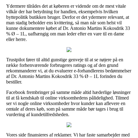
Ydermere tilrådes det at køberen er vidende om de mest vitale
vilkår der har betydning for handlen, eksempelvis hvilken
byttepolitik butikken bruger. Derfor er det ydermere relevant, at
man stadig beholder ens kvittering, så man når som helst vil
kunne dokumentere købet af Dr. Antonio Martins Kokosdrik 33
% Ø – 1L, uafhængig om man leder efter en vare til en dame
eller herre.
Trustpilot fører til altid gunstige genveje til at se nøjere på en
række forhenværende forbrugeres ratings og af den grund
rekommanderer vi, at du evaluerer e-forhandlerens bedømmelser
af Dr. Antonio Martins Kokosdrik 33 % Ø – 1L forinden du
bestiller.
Facebook frembringer på samme måde altid hæderlige løsninger
til at få kendskab til online virksomhedens pålidelighed. Tilmed
ser vi nogle online virksomheder hvor kunder kan aflevere en
omtale af deres køb, som på samme måde bør tages i brug til
vurdering af kundetilfredsheden.
Vores side finansieres af reklamer. Vi har faste samarbejder med