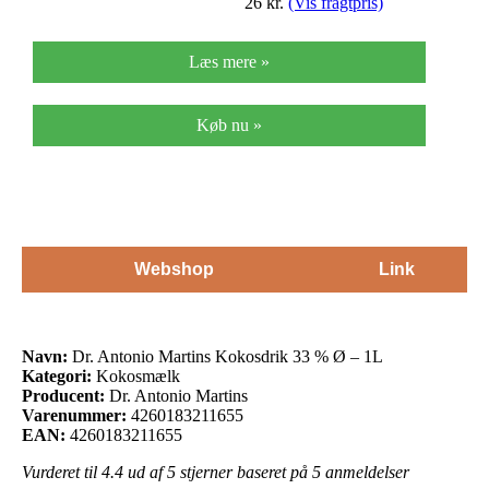
26
kr.
(Vis fragtpris)
Læs mere »
Køb nu »
Webshop
Link
Navn:
Dr. Antonio Martins Kokosdrik 33 % Ø – 1L
Kategori:
Kokosmælk
Producent:
Dr. Antonio Martins
Varenummer:
4260183211655
EAN:
4260183211655
Vurderet til
4.4
ud af 5 stjerner baseret på
5
anmeldelser