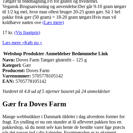
Tørgær til brødbagning.Fri for gluten og hvedemel.
Vegansk.Brugsanvisning og anvendelse:Der går 9-10 gram tørgær
til 1/2 kg mel, hvor man oftest bruger 20-25 gram gær. Så 1 hel
pakke frisk gær (50 gram) = 18-20 gram tørgær.Hvis man vil
koldhæve natten ove
(Læs mere)
17
kr.
(Vis fragtpris)
Læs mere »
Køb nu »
Webshop
Produkter
Anmeldelser
Bedømmelse
Link
Navn:
Doves Farm Tørgær glutenfri – 125 g
Kategori:
Gær
Producent:
Doves Farm
Varenummer:
5705778105142
EAN:
5705778105142
Vurderet til
4.8
ud af 5 stjerner baseret på
24
anmeldelser
Gær fra Doves Farm
Mange webbutikker i Danmark tildeler i dag alverdens former for
fragt. En yndling er nu om stunder at få afleveret pakken hos en
pakkeshop, så du nemt selv kan hente de bestilte varer lige præcis
når det passer ind i din kalender. Fragtmetoden er jo ekstremt