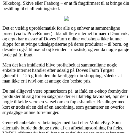
Silkeborg, Skive eller Faaborg – er at få fragtfirmaet til at bringe din
bestilling til et afhentningssted.
Det er vældig uproblematisk for alle og enhver at sammenligne
priser (via fx PriceRunner) i blandt flere internet firmaer i Danmark,
og ergo har masser af Doves Farm online webshops ikke kunne
slippe for at tvinge udsalgspriserne på deres produkter – til børn, og
desuden også til mænd og kvinder – drastisk, og endda nogle gange
byde på fri fragt.
Men det kan imidlertid blive profitabelt at sammenligne nogle
enkelte internet handler efter udsalg på Doves Farm Tørgær
glutenfri – 125 g forinden du færdiggør din shopping, således at
man ikke er i tvivl om at antage den bedste pris.
Du må alligevel være opmærksom på, at ifald en e-shop frembyder
produkter til salg for en salgspris der er ufattelig favorabel, bør det i
nogle tilfælde være en varsel om en fup e-handler. Betalinger med
kort er trods alt en del af en anordning, som garanterer en overfor
snydagtige online forretninger.
Generelt anbefaler vi betalinger med kort eller MobilePay. Som
alternativ burde du drage nytte af en afbetalingsordning fra f.eks.