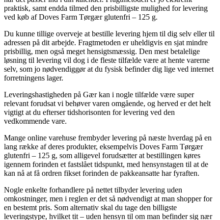
praktisk, samt endda tilmed den prisbilligste mulighed for levering
ved køb af Doves Farm Tørgær glutenfri – 125 g.
Du kunne tillige overveje at bestille levering hjem til dig selv eller til
adressen på dit arbejde. Fragtmetoden er uheldigvis en sjat mindre
prisbillig, men også meget hensigtsmæssig. Den mest betalelige
løsning til levering vil dog i de fleste tilfælde være at hente varerne
selv, som jo nødvendiggør at du fysisk befinder dig lige ved internet
forretningens lager.
Leveringshastigheden på Gær kan i nogle tilfælde være super
relevant forudsat vi behøver varen omgående, og herved er det helt
vigtigt at du efterser tidshorisonten for levering ved den
vedkommende vare.
Mange online varehuse frembyder levering på næste hverdag på en
lang række af deres produkter, eksempelvis Doves Farm Tørgær
glutenfri – 125 g, som alligevel forudsætter at bestillingen køres
igennem forinden et fastslået tidspunkt, med hensynstagen til at de
kan nå at få ordren fikset forinden de pakkeansatte har fyraften.
Nogle enkelte forhandlere på nettet tilbyder levering uden
omkostninger, men i reglen er det så nødvendigt at man shopper for
en bestemt pris. Som alternativ skal du tage den billigste
leveringstype, hvilket tit – uden hensyn til om man befinder sig nær