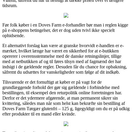
ViaBill, såfremt du har til hensigt at dække prisen over et længere
tidsrum.
Før folk køber i en Doves Farm e-forhandler bør man i reglen kigge
på e-shoppens betingelser, det er dog uden tvivl ikke specielt
ophidsende.
Et alternativt forslag kan være at granske hvorvidt e-handlen er e-
mærket, hvilket længe har været en sikkerhed for at e-butikken
opererer i overensstemmelse med de danske retningslinjer, tillige
med at netbutikken af og til føres tilsyn med af fagmænd der har
indsigt i de gældende regler. Desuden får du chance for opbakning,
såfremt du udsættes for vanskeligheder som følge af dit indkøb.
Tilsvarende er det fornuftigt at køber er på vagt for de
grundlæggende forhold der gør sig gældende i forbindelse med
bestillingen, til eksempel den returpolitik online forretningen har.
Derfor er det ydermere afgørende, at man permanent sikrer sin
kvittering, således man når som helst kan bekræfte sin bestilling af
Doves Farm Tørgær glutenfri – 125 g, ligegyldigt om du er på udkig
efter produkter til en mand eller kvinde.