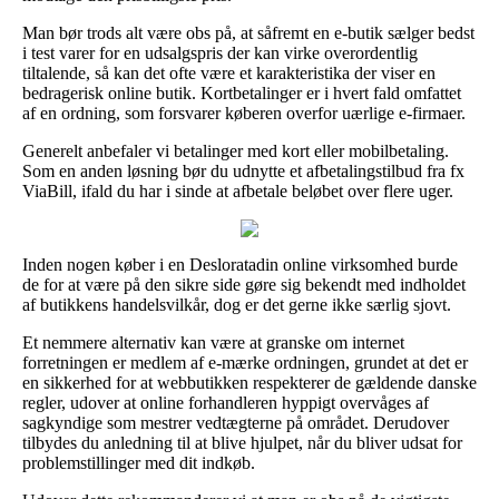
Man bør trods alt være obs på, at såfremt en e-butik sælger bedst
i test varer for en udsalgspris der kan virke overordentlig
tiltalende, så kan det ofte være et karakteristika der viser en
bedragerisk online butik. Kortbetalinger er i hvert fald omfattet
af en ordning, som forsvarer køberen overfor uærlige e-firmaer.
Generelt anbefaler vi betalinger med kort eller mobilbetaling.
Som en anden løsning bør du udnytte et afbetalingstilbud fra fx
ViaBill, ifald du har i sinde at afbetale beløbet over flere uger.
Inden nogen køber i en Desloratadin online virksomhed burde
de for at være på den sikre side gøre sig bekendt med indholdet
af butikkens handelsvilkår, dog er det gerne ikke særlig sjovt.
Et nemmere alternativ kan være at granske om internet
forretningen er medlem af e-mærke ordningen, grundet at det er
en sikkerhed for at webbutikken respekterer de gældende danske
regler, udover at online forhandleren hyppigt overvåges af
sagkyndige som mestrer vedtægterne på området. Derudover
tilbydes du anledning til at blive hjulpet, når du bliver udsat for
problemstillinger med dit indkøb.