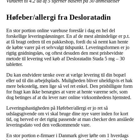
Vurderet til
4.2
ud af 5 stjerner baseret på
30
anmeldelser
Høfeber/allergi fra Desloratadin
En stor portion online varehuse foreslår i dag en hel del
forskellige leveringsløsninger. En af de mest almindelige er p.t.
at få bragt ordren til en pakkeshop, fordi du så nemt kan hente
de købte varer på et selvvalgt tidspunkt. Leveringsformen er jo
rigtig gnidningsløs, og oftest desuden den mest prisbevidste
metode til levering ved køb af Desloratadin Stada 5 mg – 30
tabletter.
Du kan endvidere tænke over at vælge levering til din bopæl
eller ud til din arbejdsplads. Muligheden bliver uheldigvis et hak
mere bekostelig, men lige så vel ret enkel. Den prisbilligste form
for fragt kan ikke benægtes at være at hente varerne selv, som
dog betinges af at du lever nær online virksomhedens hjemsted.
Leveringshastigheden på Høfeber/allergi er jo ret så
udslagsgivende om vi skal bruge dine nye varer inden for kort
tid, og herved er det rigtig passende at man checker den anslåede
leveringsdato ved den vedkommende vare.
En stor portion e-firmaer i Danmark giver løfte om 1 hverdags