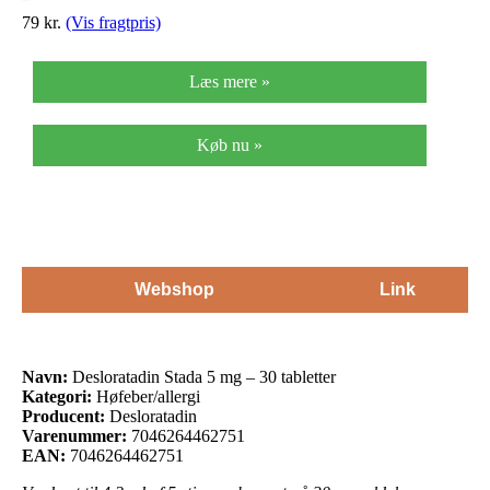
79
kr.
(Vis fragtpris)
Læs mere »
Køb nu »
Webshop
Link
Navn:
Desloratadin Stada 5 mg – 30 tabletter
Kategori:
Høfeber/allergi
Producent:
Desloratadin
Varenummer:
7046264462751
EAN:
7046264462751