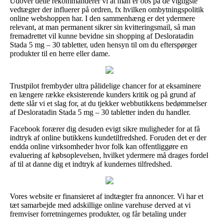
Udover dette rekommanderer vi at man er obs på de vigtigste
vedtægter der influerer på ordren, fx hvilken ombytningspolitik
online webshoppen har. I den sammenhæng er det ydermere
relevant, at man permanent sikrer sin kvitteringsmail, så man
fremadrettet vil kunne bevidne sin shopping af Desloratadin
Stada 5 mg – 30 tabletter, uden hensyn til om du efterspørger
produkter til en herre eller dame.
Trustpilot frembyder ultra pålidelige chancer for at eksaminere
en længere række eksisterende kunders kritik og på grund af
dette slår vi et slag for, at du tjekker webbutikkens bedømmelser
af Desloratadin Stada 5 mg – 30 tabletter inden du handler.
Facebook forærer dig desuden evigt sikre muligheder for at få
indtryk af online butikkens kundetilfredshed. Foruden det er der
endda online virksomheder hvor folk kan offentliggøre en
evaluering af købsoplevelsen, hvilket ydermere må drages fordel
af til at danne dig et indtryk af kundernes tilfredshed.
Vores website er finansieret af indtægter fra annoncer. Vi har et
tæt samarbejde med adskillige online varehuse derved at vi
fremviser forretningernes produkter, og får betaling under