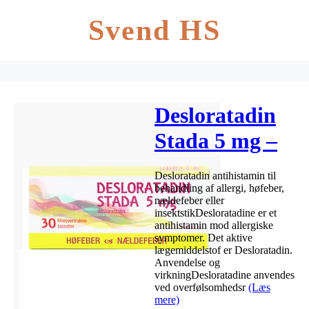
Svend HS
Desloratadin
Stada 5 mg –
30 tabletter
Desloratadin antihistamin til
behandling af allergi, høfeber,
nældefeber eller
insektstikDesloratadine er et
antihistamin mod allergiske
symptomer. Det aktive
lægemiddelstof er Desloratadin.
Anvendelse og
virkningDesloratadine anvendes
ved overfølsomhedsr
(Læs
mere)