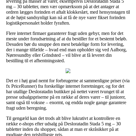
levering på masser af varer, eksempelvis Desloratadin Stada 5
mg – 30 tabletter, men vær opmærksom på at det antager at
ordren lægges forinden et aftalt klokkeslæt, med hensynstagen til
at de højst sandsynligt kan nå at få de nye varer fikset forinden
logistikpersonalet holder fyraften.
Flere internet firmaer garanterer fragt uden gebyr, men for det
meste under forudsætning af at du bestiller for et bestemt beløb.
Desuden bør du snuppe den mest betalelige form for levering,
der i mange tilfælde – hvad end man opholder sig ved Aalborg,
Nørresundby eller Grindsted – vil blive at få leveret din
bestilling til et afhentningssted.
Det er i høj grad nemt for forbrugerne at sammenligne priser (via
fx PriceRunner) fra forskellige internet forretninger, og for det
har utallige Desloratadin butikker på nettet været tvunget til at
presse udsalgspriserne på en række af deres varer – til juniorer,
samt også til voksne – enormt, og endda nogle gange garantere
fragt uden beregning.
Til gengæld kan det trods alt blive lukrativt at kontrollere en
række e-shops efter udsalg på Desloratadin Stada 5 mg – 30
tabletter inden du shopper, sådan at man er skråsikker på at
modtage den prisbilligste pris.