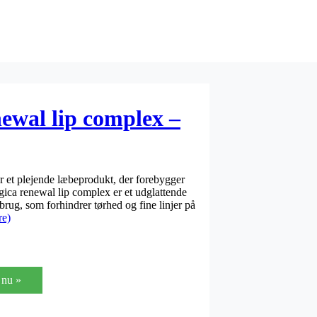
ewal lip complex –
 et plejende læbeprodukt, der forebygger
ica renewal lip complex er et udglattende
brug, som forhindrer tørhed og fine linjer på
re)
nu »