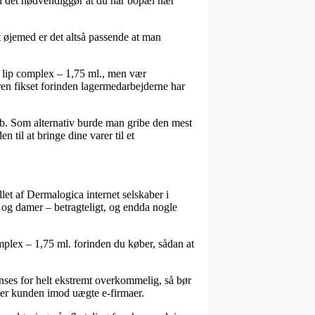
men det nødvendiggør at du har bopæl nær
t øjemed er det altså passende at man
 lip complex – 1,75 ml., men vær
varen fikset forinden lagermedarbejderne har
øb. Som alternativ burde man gribe den mest
 til at bringe dine varer til et
llet af Dermalogica internet selskaber i
er og damer – betragteligt, og endda nogle
plex – 1,75 ml. forinden du køber, sådan at
anses for helt ekstremt overkommelig, så bør
ker kunden imod uægte e-firmaer.