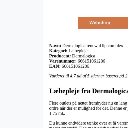
Webshop
Navn:
Dermalogica renewal lip complex – 
Kategori:
Læbepleje
Producent:
Dermalogica
Varenummer:
666151061286
EAN:
666151061286
Vurderet til
4.7
ud af 5 stjerner baseret på
2
Læbepleje fra Dermalogic
Flere outlets på nettet frembyder nu en lan
ordre når der er mulighed for det. Denne er
1,75 ml..
Du kunne endvidere tænke over at få varerne