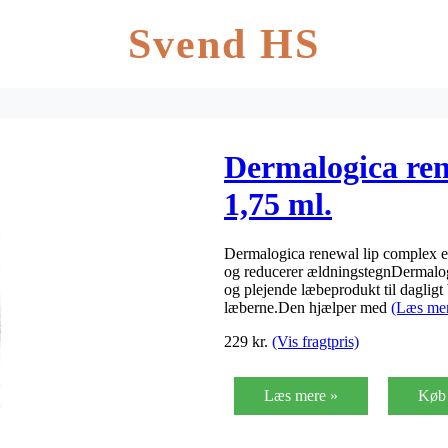
Svend HS
Dermalogica ren
1,75 ml.
Dermalogica renewal lip complex er
og reducerer ældningstegnDermalog
og plejende læbeprodukt til dagligt 
læberne.Den hjælper med
(Læs me
229
kr.
(Vis fragtpris)
Læs mere »
Køb 