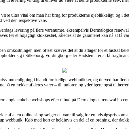
ng til levering vil dog til enhver tid være at hente produkterne selv, 
være ultra vital om man har brug for produkterne øjeblikkeligt, og i de
t ved den respektive vare.
erdags levering på flere varenumre, eksempelvis Dermalogica renewal
laves før et nøjagtigt klokkeslæt, således at de garanteret kan nå at få 
en omkostninger, men oftest kræves det at du aftager for et fastsat bel
opholder sig i Silkeborg, Vordingborg eller Hadsten – er at få fragtmanden
 prissammenligning i blandt forskellige webbutikker, og derved har flerta
ne på en række af deres varer – til juniorer, og yderligere også til herr
ere nogle enkelte webshops efter tilbud på Dermalogica renewal lip com
ælde af at en online shop sælger en vare til salg for en udsalgspris som 
up webbutik. Køb med kort er heldigvis en del af en ordning, der dæk