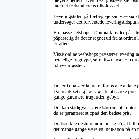
meget smertefri. Den mest prisbevidste løsni
internet forhandlerens tilholdssted.
Leveringstiden på Læbepleje kan vise sig at 
undersøger det forventede leveringstidspunk
En masse netshops i Danmark byder på 1 hv
påpasselig da det er regnet ud fra at ordren 
fyraften.
Visse online webshops præsterer levering ud
betalelige fragttype, som tit – uanset om du 
udleveringssted.
Det er i dag særligt nemt for os alle at lave
Danmark set sig nødsaget til at sænke priser
gange garantere fragt uden gebyr.
Det kan stadigvæk være lønsomt at kontroll
du er garanteret at opnå den bedste pris.
Du bør ikke desto mindre huske på, at i tilf
det mange gange være en indikation på en f