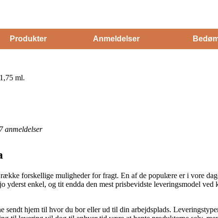
Produkter
Anmeldelser
Bedøm
1,75 ml.
7
anmeldelser
a
g række forskellige muligheder for fragt. En af de populære er i vore da
 jo yderst enkel, og tit endda den mest prisbevidste leveringsmodel ve
 sendt hjem til hvor du bor eller ud til din arbejdsplads. Leveringstyp