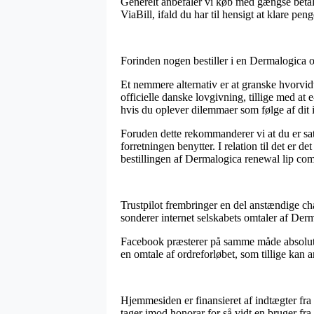
Generelt anbefaler vi køb med gængse betali
ViaBill, ifald du har til hensigt at klare peng
Forinden nogen bestiller i en Dermalogica onl
Et nemmere alternativ er at granske hvorvid
officielle danske lovgivning, tillige med at
hvis du oplever dilemmaer som følge af dit
Foruden dette rekommanderer vi at du er sat
forretningen benytter. I relation til det er 
bestillingen af Dermalogica renewal lip com
Trustpilot frembringer en del anstændige ch
sonderer internet selskabets omtaler af Der
Facebook præsterer på samme måde absolut f
en omtale af ordreforløbet, som tillige kan
Hjemmesiden er finansieret af indtægter fra
tager imod honorar for så vidt en bruger fr