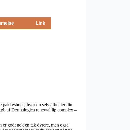
melse
Link
ge pakkeshops, hvor du selv afhenter din
d køb af Dermalogica renewal lip complex –
en er godt nok en tak dyrere, men også