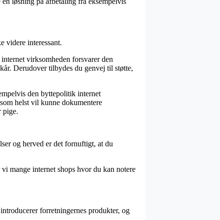
 en løsning på afbetaling fra eksempelvis
e videre interessant.
t internet virksomheden forsvarer den
kår. Derudover tilbydes du genvej til støtte,
mpelvis den byttepolitik internet
når som helst vil kunne dokumentere
 pige.
er og herved er det fornuftigt, at du
 vi mange internet shops hvor du kan notere
introducerer forretningernes produkter, og