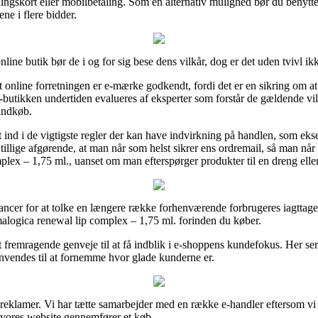
ngskort eller mobilbetaling. Som en alternativ mulighed bør du benytte
ene i flere bidder.
ine butik bør de i og for sig bese dens vilkår, dog er det uden tvivl ikk
t online forretningen er e-mærke godkendt, fordi det er en sikring om a
 e-butikken undertiden evalueres af eksperter som forstår de gældende vil
 indkøb.
 ind i de vigtigste regler der kan have indvirkning på handlen, som ekse
det tillige afgørende, at man når som helst sikrer ens ordremail, så man 
plex – 1,75 ml., uanset om man efterspørger produkter til en dreng eller
ancer for at tolke en længere række forhenværende forbrugeres iagttagels
malogica renewal lip complex – 1,75 ml. forinden du køber.
remragende genveje til at få indblik i e-shoppens kundefokus. Her ser
 anvendes til at fornemme hvor glade kunderne er.
 reklamer. Vi har tætte samarbejder med en række e-handler eftersom vi 
a vores website gennemfører et køb.