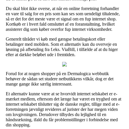
Du skal blot ikke overse, at når en online forretning forhandler
en vare til salg for en pris som kan ses som uendeligt tiltalende,
så er det for det meste være et signal om en fup internet shop.
Kortkøb er i hvert fald omsluttet af en foranstaltning, hvilket
assisterer dig som køber overfor fup internet virksomheder.
Generelt tilråder vi køb med gængse betalingskort eller
betalinger med mobilen. Som et alternativ kan du overveje en
løsning på afbetaling fra f.eks. ViaBill, i tilfælde af at du higer
efter at dække beløbet ude i fremtiden.
Forud for at nogen shopper på en Dermalogica webbutik
behøver de sådan set studere netbutikkens vilkår, dog er det
mange gange ikke særlig interessant.
Et alternativ kunne være at se hvorvidt internet selskabet er e-
mærket medlem, eftersom det længe har været en tryghed om at
internet selskabet tilslutter sig de danske regler, tillige med at e-
forretningen jævnligt revideres af jurister der har megen viden
om lovgivningen. Derudover tilbydes du lejlighed til en
håndsrækning, ifald du får problemstillinger i forbindelse med
din shopping.