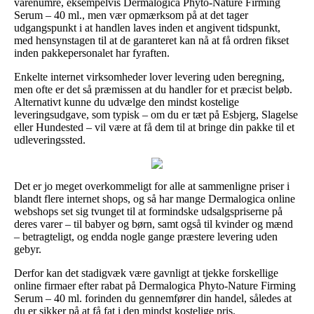
varenumre, eksempelvis Dermalogica Phyto-Nature Firming
Serum – 40 ml., men vær opmærksom på at det tager
udgangspunkt i at handlen laves inden et angivent tidspunkt,
med hensynstagen til at de garanteret kan nå at få ordren fikset
inden pakkepersonalet har fyraften.
Enkelte internet virksomheder lover levering uden beregning,
men ofte er det så præmissen at du handler for et præcist beløb.
Alternativt kunne du udvælge den mindst kostelige
leveringsudgave, som typisk – om du er tæt på Esbjerg, Slagelse
eller Hundested – vil være at få dem til at bringe din pakke til et
udleveringssted.
Det er jo meget overkommeligt for alle at sammenligne priser i
blandt flere internet shops, og så har mange Dermalogica online
webshops set sig tvunget til at formindske udsalgspriserne på
deres varer – til babyer og børn, samt også til kvinder og mænd
– betragteligt, og endda nogle gange præstere levering uden
gebyr.
Derfor kan det stadigvæk være gavnligt at tjekke forskellige
online firmaer efter rabat på Dermalogica Phyto-Nature Firming
Serum – 40 ml. forinden du gennemfører din handel, således at
du er sikker på at få fat i den mindst kostelige pris.