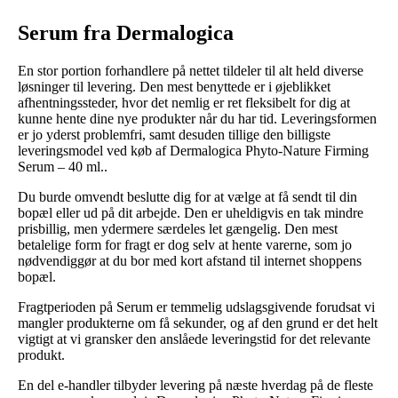
Serum fra Dermalogica
En stor portion forhandlere på nettet tildeler til alt held diverse
løsninger til levering. Den mest benyttede er i øjeblikket
afhentningssteder, hvor det nemlig er ret fleksibelt for dig at
kunne hente dine nye produkter når du har tid. Leveringsformen
er jo yderst problemfri, samt desuden tillige den billigste
leveringsmodel ved køb af Dermalogica Phyto-Nature Firming
Serum – 40 ml..
Du burde omvendt beslutte dig for at vælge at få sendt til din
bopæl eller ud på dit arbejde. Den er uheldigvis en tak mindre
prisbillig, men ydermere særdeles let gængelig. Den mest
betalelige form for fragt er dog selv at hente varerne, som jo
nødvendiggør at du bor med kort afstand til internet shoppens
bopæl.
Fragtperioden på Serum er temmelig udslagsgivende forudsat vi
mangler produkterne om få sekunder, og af den grund er det helt
vigtigt at vi gransker den anslåede leveringstid for det relevante
produkt.
En del e-handler tilbyder levering på næste hverdag på de fleste