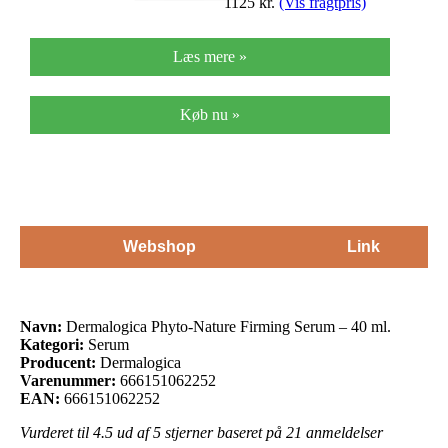
1125
kr.
(Vis fragtpris)
Læs mere »
Køb nu »
Webshop
Link
Navn:
Dermalogica Phyto-Nature Firming Serum – 40 ml.
Kategori:
Serum
Producent:
Dermalogica
Varenummer:
666151062252
EAN:
666151062252
Vurderet til
4.5
ud af 5 stjerner baseret på
21
anmeldelser