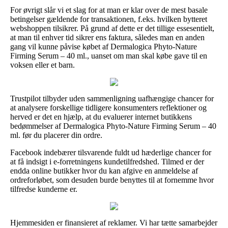
For øvrigt slår vi et slag for at man er klar over de mest basale
betingelser gældende for transaktionen, f.eks. hvilken bytteret
webshoppen tilsikrer. På grund af dette er det tillige essesentielt,
at man til enhver tid sikrer ens faktura, således man en anden
gang vil kunne påvise købet af Dermalogica Phyto-Nature
Firming Serum – 40 ml., uanset om man skal købe gave til en
voksen eller et barn.
Trustpilot tilbyder uden sammenligning uafhængige chancer for
at analysere forskellige tidligere konsumenters reflektioner og
herved er det en hjælp, at du evaluerer internet butikkens
bedømmelser af Dermalogica Phyto-Nature Firming Serum – 40
ml. før du placerer din ordre.
Facebook indebærer tilsvarende fuldt ud hæderlige chancer for
at få indsigt i e-forretningens kundetilfredshed. Tilmed er der
endda online butikker hvor du kan afgive en anmeldelse af
ordreforløbet, som desuden burde benyttes til at fornemme hvor
tilfredse kunderne er.
Hjemmesiden er finansieret af reklamer. Vi har tætte samarbejder