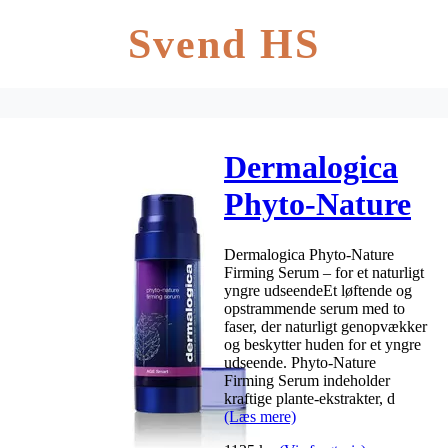
Svend HS
Dermalogica
Phyto-Nature
Firming
Dermalogica Phyto-Nature
Serum – 40
Firming Serum – for et naturligt
yngre udseendeEt løftende og
ml.
opstrammende serum med to
faser, der naturligt genopvækker
og beskytter huden for et yngre
udseende. Phyto-Nature
Firming Serum indeholder
kraftige plante-ekstrakter, d
(Læs mere)