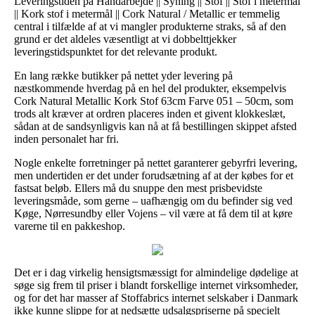
Leveringstiden på Håndarbejde || Syning || Stof || Stof i metermål
|| Kork stof i metermål || Cork Natural / Metallic er temmelig
central i tilfælde af at vi mangler produkterne straks, så af den
grund er det aldeles væsentligt at vi dobbelttjekker
leveringstidspunktet for det relevante produkt.
En lang række butikker på nettet yder levering på
næstkommende hverdag på en hel del produkter, eksempelvis
Cork Natural Metallic Kork Stof 63cm Farve 051 – 50cm, som
trods alt kræver at ordren placeres inden et givent klokkeslæt,
sådan at de sandsynligvis kan nå at få bestillingen skippet afsted
inden personalet har fri.
Nogle enkelte forretninger på nettet garanterer gebyrfri levering,
men undertiden er det under forudsætning af at der købes for et
fastsat beløb. Ellers må du snuppe den mest prisbevidste
leveringsmåde, som gerne – uafhængig om du befinder sig ved
Køge, Nørresundby eller Vojens – vil være at få dem til at køre
varerne til en pakkeshop.
Det er i dag virkelig hensigtsmæssigt for almindelige dødelige at
søge sig frem til priser i blandt forskellige internet virksomheder,
og for det har masser af Stoffabrics internet selskaber i Danmark
ikke kunne slippe for at nedsætte udsalgspriserne på specielt