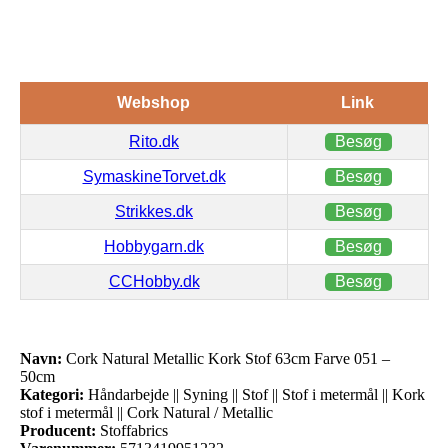
Webshop
Link
Rito.dk
Besøg
SymaskineTorvet.dk
Besøg
Strikkes.dk
Besøg
Hobbygarn.dk
Besøg
CCHobby.dk
Besøg
Navn:
Cork Natural Metallic Kork Stof 63cm Farve 051 –
50cm
Kategori:
Håndarbejde || Syning || Stof || Stof i metermål || Kork
stof i metermål || Cork Natural / Metallic
Producent:
Stoffabrics