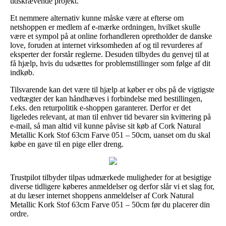
tidskrævende projekt.
Et nemmere alternativ kunne måske være at efterse om
netshoppen er medlem af e-mærke ordningen, hvilket skulle
være et sympol på at online forhandleren opretholder de danske
love, foruden at internet virksomheden af og til revurderes af
eksperter der forstår reglerne. Desuden tilbydes du genvej til at
få hjælp, hvis du udsættes for problemstillinger som følge af dit
indkøb.
Tilsvarende kan det være til hjælp at køber er obs på de vigtigste
vedtægter der kan håndhæves i forbindelse med bestillingen,
f.eks. den returpolitik e-shoppen garanterer. Derfor er det
ligeledes relevant, at man til enhver tid bevarer sin kvittering på
e-mail, så man altid vil kunne påvise sit køb af Cork Natural
Metallic Kork Stof 63cm Farve 051 – 50cm, uanset om du skal
købe en gave til en pige eller dreng.
Trustpilot tilbyder tilpas udmærkede muligheder for at besigtige
diverse tidligere køberes anmeldelser og derfor slår vi et slag for,
at du læser internet shoppens anmeldelser af Cork Natural
Metallic Kork Stof 63cm Farve 051 – 50cm før du placerer din
ordre.