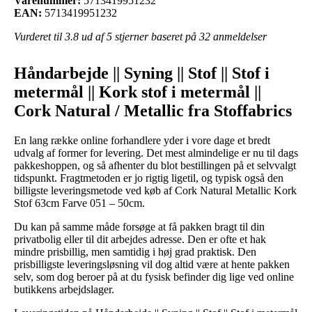
Varenummer:
5713419951232
EAN:
5713419951232
Vurderet til
3.8
ud af 5 stjerner baseret på
32
anmeldelser
Håndarbejde || Syning || Stof || Stof i
metermål || Kork stof i metermål ||
Cork Natural / Metallic fra Stoffabrics
En lang række online forhandlere yder i vore dage et bredt
udvalg af former for levering. Det mest almindelige er nu til dags
pakkeshoppen, og så afhenter du blot bestillingen på et selvvalgt
tidspunkt. Fragtmetoden er jo rigtig ligetil, og typisk også den
billigste leveringsmetode ved køb af Cork Natural Metallic Kork
Stof 63cm Farve 051 – 50cm.
Du kan på samme måde forsøge at få pakken bragt til din
privatbolig eller til dit arbejdes adresse. Den er ofte et hak
mindre prisbillig, men samtidig i høj grad praktisk. Den
prisbilligste leveringsløsning vil dog altid være at hente pakken
selv, som dog beroer på at du fysisk befinder dig lige ved online
butikkens arbejdslager.