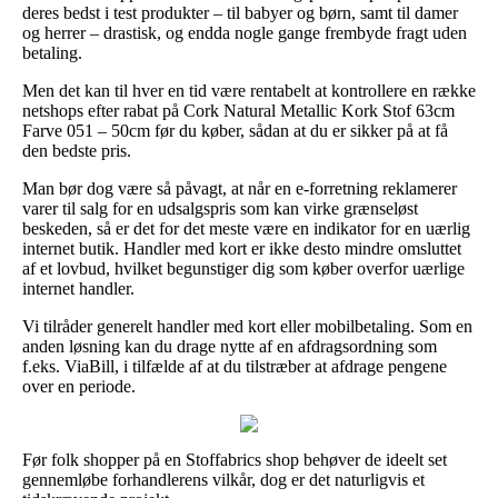
deres bedst i test produkter – til babyer og børn, samt til damer
og herrer – drastisk, og endda nogle gange frembyde fragt uden
betaling.
Men det kan til hver en tid være rentabelt at kontrollere en række
netshops efter rabat på Cork Natural Metallic Kork Stof 63cm
Farve 051 – 50cm før du køber, sådan at du er sikker på at få
den bedste pris.
Man bør dog være så påvagt, at når en e-forretning reklamerer
varer til salg for en udsalgspris som kan virke grænseløst
beskeden, så er det for det meste være en indikator for en uærlig
internet butik. Handler med kort er ikke desto mindre omsluttet
af et lovbud, hvilket begunstiger dig som køber overfor uærlige
internet handler.
Vi tilråder generelt handler med kort eller mobilbetaling. Som en
anden løsning kan du drage nytte af en afdragsordning som
f.eks. ViaBill, i tilfælde af at du tilstræber at afdrage pengene
over en periode.
Før folk shopper på en Stoffabrics shop behøver de ideelt set
gennemløbe forhandlerens vilkår, dog er det naturligvis et