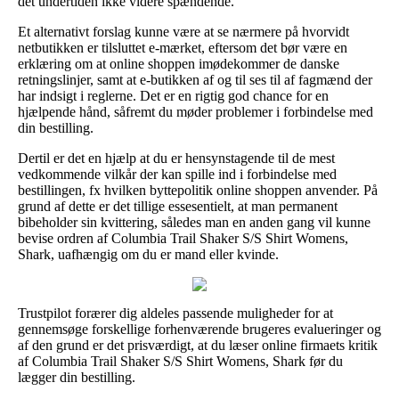
det undertiden ikke videre spændende.
Et alternativt forslag kunne være at se nærmere på hvorvidt
netbutikken er tilsluttet e-mærket, eftersom det bør være en
erklæring om at online shoppen imødekommer de danske
retningslinjer, samt at e-butikken af og til ses til af fagmænd der
har indsigt i reglerne. Det er en rigtig god chance for en
hjælpende hånd, såfremt du møder problemer i forbindelse med
din bestilling.
Dertil er det en hjælp at du er hensynstagende til de mest
vedkommende vilkår der kan spille ind i forbindelse med
bestillingen, fx hvilken byttepolitik online shoppen anvender. På
grund af dette er det tillige essesentielt, at man permanent
bibeholder sin kvittering, således man en anden gang vil kunne
bevise ordren af Columbia Trail Shaker S/S Shirt Womens,
Shark, uafhængig om du er mand eller kvinde.
Trustpilot forærer dig aldeles passende muligheder for at
gennemsøge forskellige forhenværende brugeres evalueringer og
af den grund er det prisværdigt, at du læser online firmaets kritik
af Columbia Trail Shaker S/S Shirt Womens, Shark før du
lægger din bestilling.