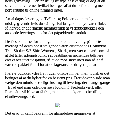
hensigtsmæssig. Den prisbilligste type af levering er dog at du
selv henter varerne, hvilket betinges af at du befinder dig med
kort afstand til online firmaets lager.
Antal dages levering på T-Shirt og Polo er jo temmelig
udslagsgivende hvis du står og skal bruge dine nye varer fluks,
så herved er det rimelig meningsfuldt at vi dobbelttjekker den
anslåede leveringsdato for det pågældende produkt.
De fleste internet forretninger annoncerer levering på næste
hverdag på deres bedst sælgende varer, eksempelvis Columbia
Trail Shaker S/S Shirt Womens, Shark, men vær opmærksom på
at det tager udgangspunkt i at bestillingen indsendes tidligere
end et besluttet tidspunkt, så at de med sikkerhed kan nå at få
varerne pakket forud for at de lageransatte drager hjemad.
Flere e-butikker yder fragt uden omkostninger, men typisk er det
betinget af at du køber for en bestemt pris. Derudover burde man
vælge den mindst kostelige løsning til levering, der mange gange
– hvad end man opholder sig i Kolding, Frederiksværk eller
Ebeltoft – vil blive at få fragtmanden til at køre din bestilling til
et udleveringssted.
Det er jo virkelig bekvemt for almindelige mennesker at