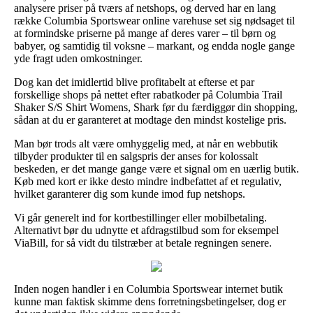
analysere priser på tværs af netshops, og derved har en lang
række Columbia Sportswear online varehuse set sig nødsaget til
at formindske priserne på mange af deres varer – til børn og
babyer, og samtidig til voksne – markant, og endda nogle gange
yde fragt uden omkostninger.
Dog kan det imidlertid blive profitabelt at efterse et par
forskellige shops på nettet efter rabatkoder på Columbia Trail
Shaker S/S Shirt Womens, Shark før du færdiggør din shopping,
sådan at du er garanteret at modtage den mindst kostelige pris.
Man bør trods alt være omhyggelig med, at når en webbutik
tilbyder produkter til en salgspris der anses for kolossalt
beskeden, er det mange gange være et signal om en uærlig butik.
Køb med kort er ikke desto mindre indbefattet af et regulativ,
hvilket garanterer dig som kunde imod fup netshops.
Vi går generelt ind for kortbestillinger eller mobilbetaling.
Alternativt bør du udnytte et afdragstilbud som for eksempel
ViaBill, for så vidt du tilstræber at betale regningen senere.
Inden nogen handler i en Columbia Sportswear internet butik
kunne man faktisk skimme dens forretningsbetingelser, dog er