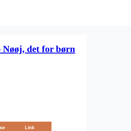
 Nøøj, det for børn
se
Link