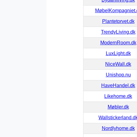
MøbelKompagniet.
Plantetorvet.dk
TrendyLiving.dk
ModernRoom.dk
LuxLight.dk
NiceWall.dk
Unishop.nu
HaveHandel.dk
Likehome.dk
Møbler.dk
Wallstickerland.d
Nordlyhome.dk