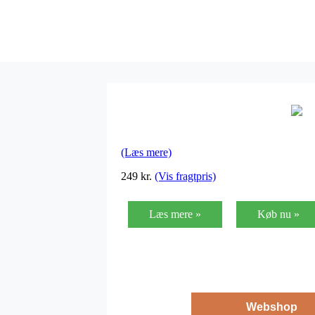
(Læs mere)
249
kr.
(Vis fragtpris)
Læs mere »
Køb nu »
Webshop