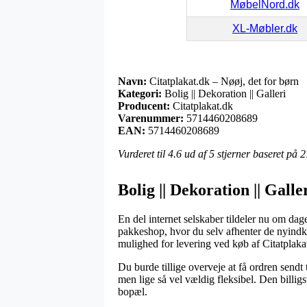
MøbelNord.dk
XL-Møbler.dk
Navn:
Citatplakat.dk – Nøøj, det for børn
Kategori:
Bolig || Dekoration || Galleri
Producent:
Citatplakat.dk
Varenummer:
5714460208689
EAN:
5714460208689
Vurderet til
4.6
ud af 5 stjerner baseret på
2
Bolig || Dekoration || Galle
En del internet selskaber tildeler nu om dage
pakkeshop, hvor du selv afhenter de nyindkø
mulighed for levering ved køb af Citatplaka
Du burde tillige overveje at få ordren sendt 
men lige så vel vældig fleksibel. Den billig
bopæl.