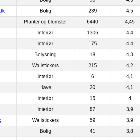
dk
Bolig
239
4,5
Planter og blomster
6440
4,45
Interiør
1306
4,4
Interiør
175
4,4
Belysning
18
4,3
Wallstickers
215
4,2
Interiør
6
4,1
Have
20
4,1
Interiør
15
4
Interiør
87
3,9
k
Wallstickers
59
3,9
Bolig
41
3,8