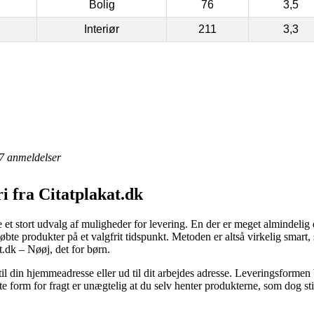
Bolig
76
3,5
Interiør
211
3,3
7
anmeldelser
ri fra Citatplakat.dk
 et stort udvalg af muligheder for levering. En der er meget almindelig er
bte produkter på et valgfrit tidspunkt. Metoden er altså virkelig smart,
t.dk – Nøøj, det for børn.
til din hjemmeadresse eller ud til dit arbejdes adresse. Leveringsformen 
ste form for fragt er unægtelig at du selv henter produkterne, som dog s