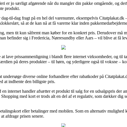
leri er jo særligt afgørende når du mangler din pakke omgående, og derfor
nte produkt.
g-til-dag fragt på en hel del varenumre, eksempelvis Citatplakat.dk – 
 klokkeslæt, så at de kan nå at få varerne klar inden pakkemedarbejderne 
ng, men tit kun såfremt man køber for en konkret pris. Derudover må 
an befinder sig i Fredericia, Nørresundby eller Aars – vil blive at få leve
 at lave prissammenligning i blandt flere internet virksomheder, og til t
værdien på deres produkter – til børn, og yderligere også til voksne – k
at undersøge diverse online forhandlere efter rabatkoder på Citatplakat.
 at indhente den billigste pris.
en internet handler afsætter et produkt til salg for en udsalgspris der an
Shopping med kort er trods alt en del af et regulativ, som dækker dig 
d betalingskort eller betalinger med mobilen. Som en alternativ mulighed
at afdrage prisen senere.