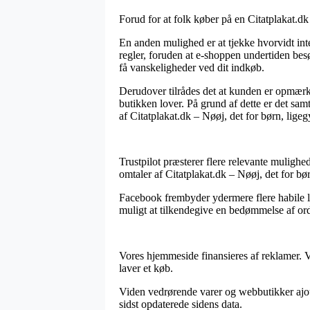
Forud for at folk køber på en Citatplakat.dk
En anden mulighed er at tjekke hvorvidt inte
regler, foruden at e-shoppen undertiden bes
få vanskeligheder ved dit indkøb.
Derudover tilrådes det at kunden er opmærks
butikken lover. På grund af dette er det samt
af Citatplakat.dk – Nøøj, det for børn, ligeg
Trustpilot præsterer flere relevante mulighed
omtaler af Citatplakat.dk – Nøøj, det for bø
Facebook frembyder ydermere flere habile løs
muligt at tilkendegive en bedømmelse af ord
Vores hjemmeside finansieres af reklamer. 
laver et køb.
Viden vedrørende varer og webbutikker ajou
sidst opdaterede sidens data.