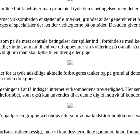
 online butik behøver man principielt tyde deres betingelser, men det er
rnet virksomheden er støttet af e-mærket, grundet at det generelt er et 
øges af specialister der kender vedtægterne på området. Desuden giver de
om på de mest centrale betingelser der spiller ind i forbindelse med kø
idig vigtigt, at man til enhver tid opbevarer sin kvittering på e-mail, så 
yldigt om man skal købe til en dreng eller pige.
er for at tyde adskillige aktuelle forbrugeres tanker og på grund af dette
rn inden du køber.
ninger til at få indsigt i internet virksomhedens troværdighed. Her ser
reforløbet, som også kan anvendes til at danne dig et indtryk af kundern
Vi hjælper en gruppe webshops eftersom vi markedsfører butikkernes v
rføres rutinemæssigt, men vi kan desværre ikke garantere imod forandri