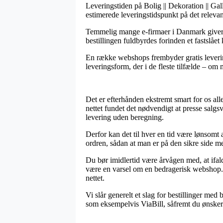
Leveringstiden på Bolig || Dekoration || Gal
estimerede leveringstidspunkt på det releva
Temmelig mange e-firmaer i Danmark giver da
bestillingen fuldbyrdes forinden et fastslået
En række webshops frembyder gratis leveri
leveringsform, der i de fleste tilfælde – om m
Det er efterhånden ekstremt smart for os alle
nettet fundet det nødvendigt at presse salgs
levering uden beregning.
Derfor kan det til hver en tid være lønsomt 
ordren, sådan at man er på den sikre side med
Du bør imidlertid være årvågen med, at ifald 
være en varsel om en bedragerisk webshop. 
nettet.
Vi slår generelt et slag for bestillinger me
som eksempelvis ViaBill, såfremt du ønsker 