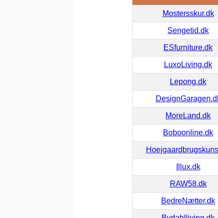
Mostersskur.dk
Sengetid.dk
ESfurniture.dk
LuxoLiving.dk
Lepong.dk
DesignGaragen.d
MoreLand.dk
Boboonline.dk
Hoejgaardbrugskuns
Illux.dk
RAW58.dk
BedreNætter.dk
Bydahlliving.dk