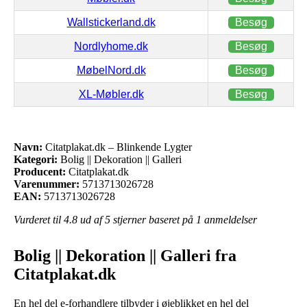
Wallstickerland.dk
Besøg
Nordlyhome.dk
Besøg
MøbelNord.dk
Besøg
XL-Møbler.dk
Besøg
Navn:
Citatplakat.dk – Blinkende Lygter
Kategori:
Bolig || Dekoration || Galleri
Producent:
Citatplakat.dk
Varenummer:
5713713026728
EAN:
5713713026728
Vurderet til
4.8
ud af 5 stjerner baseret på
1
anmeldelser
Bolig || Dekoration || Galleri fra
Citatplakat.dk
En hel del e-forhandlere tilbyder i øjeblikket en hel del