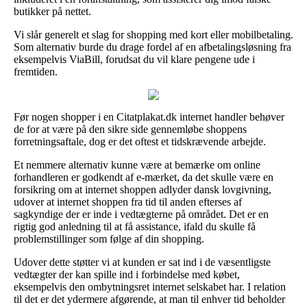
butikker på nettet.
Vi slår generelt et slag for shopping med kort eller mobilbetaling.
Som alternativ burde du drage fordel af en afbetalingsløsning fra
eksempelvis ViaBill, forudsat du vil klare pengene ude i
fremtiden.
Før nogen shopper i en Citatplakat.dk internet handler behøver
de for at være på den sikre side gennemløbe shoppens
forretningsaftale, dog er det oftest et tidskrævende arbejde.
Et nemmere alternativ kunne være at bemærke om online
forhandleren er godkendt af e-mærket, da det skulle være en
forsikring om at internet shoppen adlyder dansk lovgivning,
udover at internet shoppen fra tid til anden efterses af
sagkyndige der er inde i vedtægterne på området. Det er en
rigtig god anledning til at få assistance, ifald du skulle få
problemstillinger som følge af din shopping.
Udover dette støtter vi at kunden er sat ind i de væsentligste
vedtægter der kan spille ind i forbindelse med købet,
eksempelvis den ombytningsret internet selskabet har. I relation
til det er det ydermere afgørende, at man til enhver tid beholder