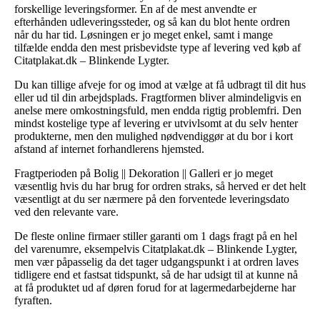
forskellige leveringsformer. En af de mest anvendte er
efterhånden udleveringssteder, og så kan du blot hente ordren
når du har tid. Løsningen er jo meget enkel, samt i mange
tilfælde endda den mest prisbevidste type af levering ved køb af
Citatplakat.dk – Blinkende Lygter.
Du kan tillige afveje for og imod at vælge at få udbragt til dit hus
eller ud til din arbejdsplads. Fragtformen bliver almindeligvis en
anelse mere omkostningsfuld, men endda rigtig problemfri. Den
mindst kostelige type af levering er utvivlsomt at du selv henter
produkterne, men den mulighed nødvendiggør at du bor i kort
afstand af internet forhandlerens hjemsted.
Fragtperioden på Bolig || Dekoration || Galleri er jo meget
væsentlig hvis du har brug for ordren straks, så herved er det helt
væsentligt at du ser nærmere på den forventede leveringsdato
ved den relevante vare.
De fleste online firmaer stiller garanti om 1 dags fragt på en hel
del varenumre, eksempelvis Citatplakat.dk – Blinkende Lygter,
men vær påpasselig da det tager udgangspunkt i at ordren laves
tidligere end et fastsat tidspunkt, så de har udsigt til at kunne nå
at få produktet ud af døren forud for at lagermedarbejderne har
fyraften.