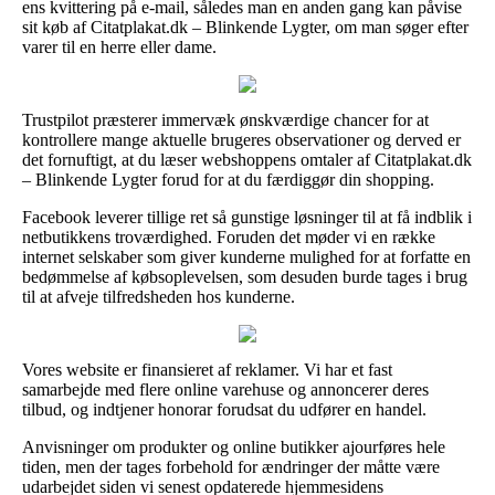
ens kvittering på e-mail, således man en anden gang kan påvise
sit køb af Citatplakat.dk – Blinkende Lygter, om man søger efter
varer til en herre eller dame.
Trustpilot præsterer immervæk ønskværdige chancer for at
kontrollere mange aktuelle brugeres observationer og derved er
det fornuftigt, at du læser webshoppens omtaler af Citatplakat.dk
– Blinkende Lygter forud for at du færdiggør din shopping.
Facebook leverer tillige ret så gunstige løsninger til at få indblik i
netbutikkens troværdighed. Foruden det møder vi en række
internet selskaber som giver kunderne mulighed for at forfatte en
bedømmelse af købsoplevelsen, som desuden burde tages i brug
til at afveje tilfredsheden hos kunderne.
Vores website er finansieret af reklamer. Vi har et fast
samarbejde med flere online varehuse og annoncerer deres
tilbud, og indtjener honorar forudsat du udfører en handel.
Anvisninger om produkter og online butikker ajourføres hele
tiden, men der tages forbehold for ændringer der måtte være
udarbejdet siden vi senest opdaterede hjemmesidens