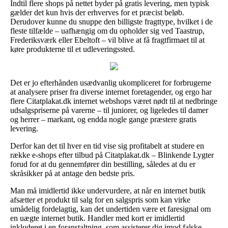
Indtil flere shops på nettet byder på gratis levering, men typisk
gælder det kun hvis der erhverves for et præcist beløb.
Derudover kunne du snuppe den billigste fragttype, hvilket i de
fleste tilfælde – uafhængig om du opholder sig ved Taastrup,
Frederiksværk eller Ebeltoft – vil blive at få fragtfirmaet til at
køre produkterne til et udleveringssted.
Det er jo efterhånden usædvanlig ukompliceret for forbrugerne
at analysere priser fra diverse internet foretagender, og ergo har
flere Citatplakat.dk internet webshops været nødt til at nedbringe
udsalgspriserne på varerne – til juniorer, og ligeledes til damer
og herrer – markant, og endda nogle gange præstere gratis
levering.
Derfor kan det til hver en tid vise sig profitabelt at studere en
række e-shops efter tilbud på Citatplakat.dk – Blinkende Lygter
forud for at du gennemfører din bestilling, således at du er
skråsikker på at antage den bedste pris.
Man må imidlertid ikke undervurdere, at når en internet butik
afsætter et produkt til salg for en salgspris som kan virke
umådelig fordelagtig, kan det undertiden være et faresignal om
en uægte internet butik. Handler med kort er imidlertid
inkluderet i en foranstaltning, som assisterer dig imod falske