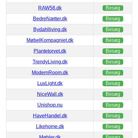
RAW58.dk
Besøg
BedreNætter.dk
Besøg
Bydahlliving.dk
Besøg
MøbelKompagniet.dk
Besøg
Plantetorvet.dk
Besøg
TrendyLiving.dk
Besøg
ModernRoom.dk
Besøg
LuxLight.dk
Besøg
NiceWall.dk
Besøg
Unishop.nu
Besøg
HaveHandel.dk
Besøg
Likehome.dk
Besøg
Møbler.dk
Besøg