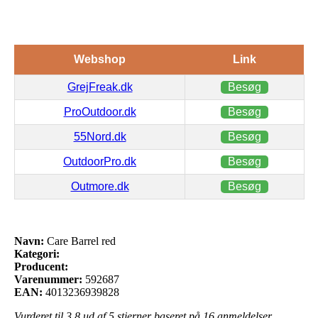
Webshop
Link
GrejFreak.dk
Besøg
ProOutdoor.dk
Besøg
55Nord.dk
Besøg
OutdoorPro.dk
Besøg
Outmore.dk
Besøg
Navn:
Care Barrel red
Kategori:
Producent:
Varenummer:
592687
EAN:
4013236939828
Vurderet til
3.8
ud af 5 stjerner baseret på
16
anmeldelser