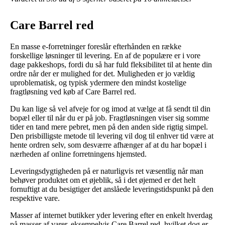
Care Barrel red
En masse e-forretninger foreslår efterhånden en række
forskellige løsninger til levering. En af de populære er i vore
dage pakkeshops, fordi du så har fuld fleksibilitet til at hente din
ordre når der er mulighed for det. Muligheden er jo vældig
uproblematisk, og typisk ydermere den mindst kostelige
fragtløsning ved køb af Care Barrel red.
Du kan lige så vel afveje for og imod at vælge at få sendt til din
bopæl eller til når du er på job. Fragtløsningen viser sig somme
tider en tand mere pebret, men på den anden side rigtig simpel.
Den prisbilligste metode til levering vil dog til enhver tid være at
hente ordren selv, som desværre afhænger af at du har bopæl i
nærheden af online forretningens hjemsted.
Leveringsdygtigheden på er naturligvis ret væsentlig når man
behøver produktet om et øjeblik, så i det øjemed er det helt
fornuftigt at du besigtiger det anslåede leveringstidspunkt på den
respektive vare.
Masser af internet butikker yder levering efter en enkelt hverdag
på masser af varer, eksempelvis Care Barrel red, hvilket dog er