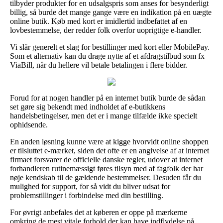
tilbyder produkter for en udsalgspris som anses for besynderligt
billig, så burde det mange gange være en indikation på en uægte
online butik. Køb med kort er imidlertid indbefattet af en
lovbestemmelse, der redder folk overfor uoprigtige e-handler.
Vi slår generelt et slag for bestillinger med kort eller MobilePay.
Som et alternativ kan du drage nytte af et afdragstilbud som fx
ViaBill, når du hellere vil betale betalingen i flere bidder.
Forud for at nogen handler på en internet butik burde de sådan
set gøre sig bekendt med indholdet af e-butikkens
handelsbetingelser, men det er i mange tilfælde ikke specielt
ophidsende.
En anden løsning kunne være at kigge hvorvidt online shoppen
er tilsluttet e-mærket, siden det ofte er en angivelse af at internet
firmaet forsvarer de officielle danske regler, udover at internet
forhandleren rutinemæssigt føres tilsyn med af fagfolk der har
nøje kendskab til de gældende bestemmelser. Desuden får du
mulighed for support, for så vidt du bliver udsat for
problemstillinger i forbindelse med din bestilling.
For øvrigt anbefales det at køberen er oppe på mærkerne
omkring de mest vitale forhold der kan have indflydelse på