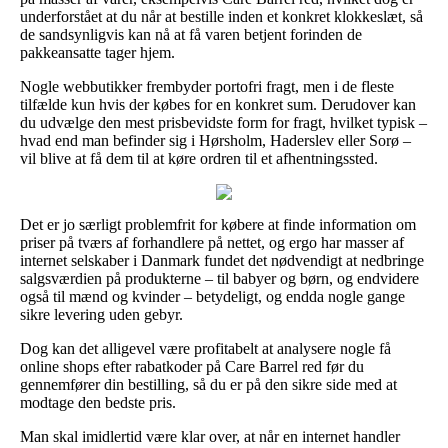
underforstået at du når at bestille inden et konkret klokkeslæt, så
de sandsynligvis kan nå at få varen betjent forinden de
pakkeansatte tager hjem.
Nogle webbutikker frembyder portofri fragt, men i de fleste
tilfælde kun hvis der købes for en konkret sum. Derudover kan
du udvælge den mest prisbevidste form for fragt, hvilket typisk –
hvad end man befinder sig i Hørsholm, Haderslev eller Sorø –
vil blive at få dem til at køre ordren til et afhentningssted.
Det er jo særligt problemfrit for købere at finde information om
priser på tværs af forhandlere på nettet, og ergo har masser af
internet selskaber i Danmark fundet det nødvendigt at nedbringe
salgsværdien på produkterne – til babyer og børn, og endvidere
også til mænd og kvinder – betydeligt, og endda nogle gange
sikre levering uden gebyr.
Dog kan det alligevel være profitabelt at analysere nogle få
online shops efter rabatkoder på Care Barrel red før du
gennemfører din bestilling, så du er på den sikre side med at
modtage den bedste pris.
Man skal imidlertid være klar over, at når en internet handler