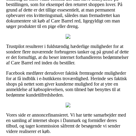
bestillingen, som for eksempel den returret shoppen lover. På
grund af dette er det tillige essesentielt, at man permanent
opbevarer ens kvitteringsmail, således man fremadrettet kan
dokumentere sit køb af Care Barrel red, ligegyldigt om man
søger produkter til en pige eller dreng.
Trustpilot resulterer i fuldstændig hæderlige muligheder for at
sondere flere nuværende forbrugeres tanker og på grund af dette
er det fornuftigt, at du beser internet forhandlerens bedømmelser
af Care Barrel red inden du bestiller.
Facebook medfører derudover faktisk fremragende muligheder
for at få indblik i e-butikkens troværdighed. Herinde ses faktisk
shops på nettet som giver kunderne mulighed for at ytre en
anmeldelse af købsoplevelsen, som tilmed bør benyttes til at
bedømme kundetilfredsheden.
Vores side er annoncefinansieret. Vi har tætte samarbejder med
en samling af internet shops i Danmark og formidler deres
tilbud, og tager kommission såfremt de besøgende vi sender
videre realiserer et køb.