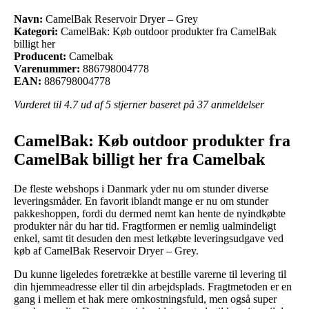
Navn:
CamelBak Reservoir Dryer – Grey
Kategori:
CamelBak: Køb outdoor produkter fra CamelBak
billigt her
Producent:
Camelbak
Varenummer:
886798004778
EAN:
886798004778
Vurderet til
4.7
ud af 5 stjerner baseret på
37
anmeldelser
CamelBak: Køb outdoor produkter fra
CamelBak billigt her fra Camelbak
De fleste webshops i Danmark yder nu om stunder diverse
leveringsmåder. En favorit iblandt mange er nu om stunder
pakkeshoppen, fordi du dermed nemt kan hente de nyindkøbte
produkter når du har tid. Fragtformen er nemlig ualmindeligt
enkel, samt tit desuden den mest letkøbte leveringsudgave ved
køb af CamelBak Reservoir Dryer – Grey.
Du kunne ligeledes foretrække at bestille varerne til levering til
din hjemmeadresse eller til din arbejdsplads. Fragtmetoden er en
gang i mellem et hak mere omkostningsfuld, men også super