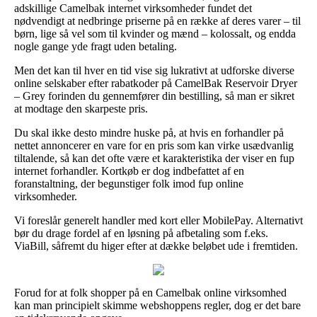
adskillige Camelbak internet virksomheder fundet det
nødvendigt at nedbringe priserne på en række af deres varer – til
børn, lige så vel som til kvinder og mænd – kolossalt, og endda
nogle gange yde fragt uden betaling.
Men det kan til hver en tid vise sig lukrativt at udforske diverse
online selskaber efter rabatkoder på CamelBak Reservoir Dryer
– Grey forinden du gennemfører din bestilling, så man er sikret
at modtage den skarpeste pris.
Du skal ikke desto mindre huske på, at hvis en forhandler på
nettet annoncerer en vare for en pris som kan virke usædvanlig
tiltalende, så kan det ofte være et karakteristika der viser en fup
internet forhandler. Kortkøb er dog indbefattet af en
foranstaltning, der begunstiger folk imod fup online
virksomheder.
Vi foreslår generelt handler med kort eller MobilePay. Alternativt
bør du drage fordel af en løsning på afbetaling som f.eks.
ViaBill, såfremt du higer efter at dække beløbet ude i fremtiden.
Forud for at folk shopper på en Camelbak online virksomhed
kan man principielt skimme webshoppens regler, dog er det bare