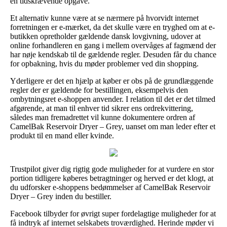
en tidskrævende opgave.
Et alternativ kunne være at se nærmere på hvorvidt internet
forretningen er e-mærket, da det skulle være en tryghed om at e-
butikken opretholder gældende dansk lovgivning, udover at
online forhandleren en gang i mellem overvåges af fagmænd der
har nøje kendskab til de gældende regler. Desuden får du chance
for opbakning, hvis du møder problemer ved din shopping.
Yderligere er det en hjælp at køber er obs på de grundlæggende
regler der er gældende for bestillingen, eksempelvis den
ombytningsret e-shoppen anvender. I relation til det er det tilmed
afgørende, at man til enhver tid sikrer ens ordrekvittering,
således man fremadrettet vil kunne dokumentere ordren af
CamelBak Reservoir Dryer – Grey, uanset om man leder efter et
produkt til en mand eller kvinde.
Trustpilot giver dig rigtig gode muligheder for at vurdere en stor
portion tidligere køberes betragtninger og herved er det klogt, at
du udforsker e-shoppens bedømmelser af CamelBak Reservoir
Dryer – Grey inden du bestiller.
Facebook tilbyder for øvrigt super fordelagtige muligheder for at
få indtryk af internet selskabets troværdighed. Herinde møder vi