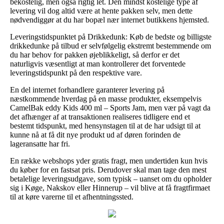
bekostelig, men også rigtig let. Den mindst kostelige type af
levering vil dog altid være at hente pakken selv, men dette
nødvendiggør at du har bopæl nær internet butikkens hjemsted.
Leveringstidspunktet på Drikkedunk: Køb de bedste og billigste
drikkedunke på tilbud er selvfølgelig ekstremt bestemmende om
du har behov for pakken øjeblikkeligt, så derfor er det
naturligvis væsentligt at man kontrollerer det forventede
leveringstidspunkt på den respektive vare.
En del internet forhandlere garanterer levering på
næstkommende hverdag på en masse produkter, eksempelvis
CamelBak eddy Kids 400 ml – Sports Jam, men vær på vagt da
det afhænger af at transaktionen realiseres tidligere end et
bestemt tidspunkt, med hensynstagen til at de har udsigt til at
kunne nå at få dit nye produkt ud af døren forinden de
lageransatte har fri.
En række webshops yder gratis fragt, men undertiden kun hvis
du køber for en fastsat pris. Derudover skal man tage den mest
betalelige leveringsudgave, som typisk – uanset om du opholder
sig i Køge, Nakskov eller Hinnerup – vil blive at få fragtfirmaet
til at køre varerne til et afhentningssted.