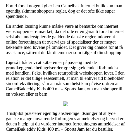
Forud for at nogen køber i en Camelbak internet butik kan man
egentlig skimme shoppens regler, dog er det ofte ikke super
spændende.
En anden løsning kunne måske være at bemærke om internet
webshoppen er e-mærket, da det ofte er en garanti for at internet
selskabet understøtter de gældende danske regler, udover at
online forretningen tit overvåges af specialister der er meget
bekendte med lovene på området. Det giver dig chance for at få
assistance, såfremt du får dilemmaer som følge af din shopping.
Ligeså tilråder vi at køberen er påpasselig med de
grundlæggende betingelser der gør sig gældende i forbindelse
med handlen, f.eks. hvilken returpolitik webshoppen lover. I den
relation er det tillige essesentielt, at man til enhver tid bibeholder
sin ordrekvittering, så man når som helst kan påvise ordren af
CamelBak eddy Kids 400 ml – Sports Jam, om man shopper til
en voksen eller et barn.
Trustpilot præsterer egentlig anstændige løsninger til at tyde
ganske mange nuværende forbrugeres anmeldelser og herved er
det en hjælp, at du vurderer internet forretningens anmeldelser af
CamelBak eddy Kids 400 ml – Sports Jam før du bestiller.