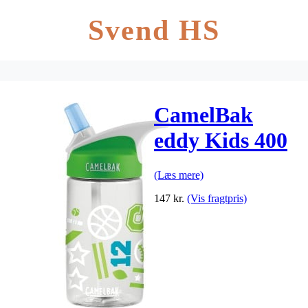
Svend HS
CamelBak
eddy Kids 400
ml – Sports
(Læs mere)
Jam
147
kr.
(Vis fragtpris)