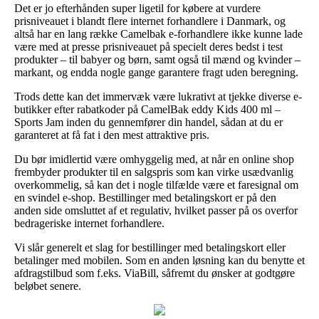
Det er jo efterhånden super ligetil for købere at vurdere
prisniveauet i blandt flere internet forhandlere i Danmark, og
altså har en lang række Camelbak e-forhandlere ikke kunne lade
være med at presse prisniveauet på specielt deres bedst i test
produkter – til babyer og børn, samt også til mænd og kvinder –
markant, og endda nogle gange garantere fragt uden beregning.
Trods dette kan det immervæk være lukrativt at tjekke diverse e-
butikker efter rabatkoder på CamelBak eddy Kids 400 ml –
Sports Jam inden du gennemfører din handel, sådan at du er
garanteret at få fat i den mest attraktive pris.
Du bør imidlertid være omhyggelig med, at når en online shop
frembyder produkter til en salgspris som kan virke usædvanlig
overkommelig, så kan det i nogle tilfælde være et faresignal om
en svindel e-shop. Bestillinger med betalingskort er på den
anden side omsluttet af et regulativ, hvilket passer på os overfor
bedrageriske internet forhandlere.
Vi slår generelt et slag for bestillinger med betalingskort eller
betalinger med mobilen. Som en anden løsning kan du benytte et
afdragstilbud som f.eks. ViaBill, såfremt du ønsker at godtgøre
beløbet senere.