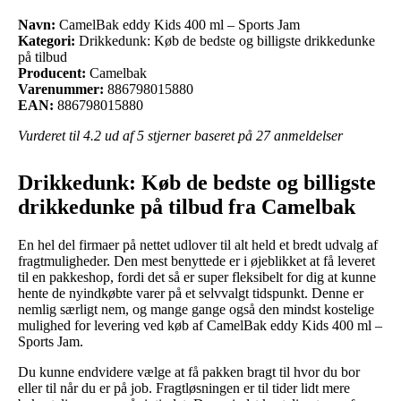
Navn:
CamelBak eddy Kids 400 ml – Sports Jam
Kategori:
Drikkedunk: Køb de bedste og billigste drikkedunke
på tilbud
Producent:
Camelbak
Varenummer:
886798015880
EAN:
886798015880
Vurderet til
4.2
ud af 5 stjerner baseret på
27
anmeldelser
Drikkedunk: Køb de bedste og billigste
drikkedunke på tilbud fra Camelbak
En hel del firmaer på nettet udlover til alt held et bredt udvalg af
fragtmuligheder. Den mest benyttede er i øjeblikket at få leveret
til en pakkeshop, fordi det så er super fleksibelt for dig at kunne
hente de nyindkøbte varer på et selvvalgt tidspunkt. Denne er
nemlig særligt nem, og mange gange også den mindst kostelige
mulighed for levering ved køb af CamelBak eddy Kids 400 ml –
Sports Jam.
Du kunne endvidere vælge at få pakken bragt til hvor du bor
eller til når du er på job. Fragtløsningen er til tider lidt mere