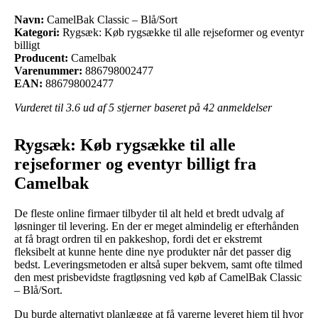
Navn:
CamelBak Classic – Blå/Sort
Kategori:
Rygsæk: Køb rygsække til alle rejseformer og eventyr
billigt
Producent:
Camelbak
Varenummer:
886798002477
EAN:
886798002477
Vurderet til
3.6
ud af 5 stjerner baseret på
42
anmeldelser
Rygsæk: Køb rygsække til alle
rejseformer og eventyr billigt fra
Camelbak
De fleste online firmaer tilbyder til alt held et bredt udvalg af
løsninger til levering. En der er meget almindelig er efterhånden
at få bragt ordren til en pakkeshop, fordi det er ekstremt
fleksibelt at kunne hente dine nye produkter når det passer dig
bedst. Leveringsmetoden er altså super bekvem, samt ofte tilmed
den mest prisbevidste fragtløsning ved køb af CamelBak Classic
– Blå/Sort.
Du burde alternativt planlægge at få varerne leveret hjem til hvor