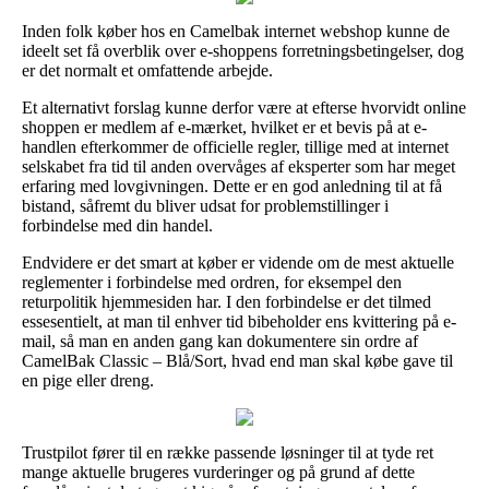
Inden folk køber hos en Camelbak internet webshop kunne de
ideelt set få overblik over e-shoppens forretningsbetingelser, dog
er det normalt et omfattende arbejde.
Et alternativt forslag kunne derfor være at efterse hvorvidt online
shoppen er medlem af e-mærket, hvilket er et bevis på at e-
handlen efterkommer de officielle regler, tillige med at internet
selskabet fra tid til anden overvåges af eksperter som har meget
erfaring med lovgivningen. Dette er en god anledning til at få
bistand, såfremt du bliver udsat for problemstillinger i
forbindelse med din handel.
Endvidere er det smart at køber er vidende om de mest aktuelle
reglementer i forbindelse med ordren, for eksempel den
returpolitik hjemmesiden har. I den forbindelse er det tilmed
essesentielt, at man til enhver tid bibeholder ens kvittering på e-
mail, så man en anden gang kan dokumentere sin ordre af
CamelBak Classic – Blå/Sort, hvad end man skal købe gave til
en pige eller dreng.
Trustpilot fører til en række passende løsninger til at tyde ret
mange aktuelle brugeres vurderinger og på grund af dette