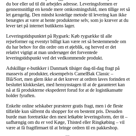
du bor eller ud til dit arbejdes adresse. Leveringsformen er
gennemsnitligt en kende mere omkostningsfuld, men tillige ret så
let gængelig. Den mindst kostelige metode til levering kan ikke
benægtes at være at hente produkterne selv, som jo kræver at du
lever tæt på internet butikkens lager.
Leveringstidspunktet på Rygsæk: Køb rygsække til alle
rejseformer og eventyr billigt kan være ret så bestemmende om
du har behov for din ordre om et øjeblik, og herved er det
relativt vigtigt at man undersøger det forventede
leveringstidspunkt ved det vedkommende produkt.
Adskillige e-butikker i Danmark tilsiger dag-til-dag fragt på
massevis af produkter, eksempelvis CamelBak Classic –
Blå/Sort, men glem ikke at det kræver at ordren laves forinden et
besluttet klokkeslæt, med hensynstagen til at de garanteret kan
nå at få produkterne ekspederet forud for at de logistikansatte
holder fyraften.
Enkelte online selskaber præsterer gratis fragt, men i de fleste
tilfælde kun såfremt du shopper for en bestemt pris. Desuden
burde man foretrække den mest letkøbte leveringsform, der tit –
uafhængig om du er ved Køge, Thisted eller Ringkøbing – vil
være at få fragtfirmaet til at bringe ordren til en pakkeshop.