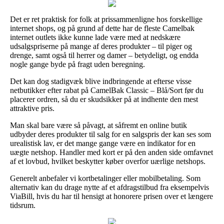
Det er ret praktisk for folk at prissammenligne hos forskellige
internet shops, og på grund af dette har de fleste Camelbak
internet outlets ikke kunne lade være med at nedskære
udsalgspriserne på mange af deres produkter – til piger og
drenge, samt også til herrer og damer – betydeligt, og endda
nogle gange byde på fragt uden beregning.
Det kan dog stadigvæk blive indbringende at efterse visse
netbutikker efter rabat på CamelBak Classic – Blå/Sort før du
placerer ordren, så du er skudsikker på at indhente den mest
attraktive pris.
Man skal bare være så påvagt, at såfremt en online butik
udbyder deres produkter til salg for en salgspris der kan ses som
urealistisk lav, er det mange gange være en indikator for en
uægte netshop. Handler med kort er på den anden side omfavnet
af et lovbud, hvilket beskytter køber overfor uærlige netshops.
Generelt anbefaler vi kortbetalinger eller mobilbetaling. Som
alternativ kan du drage nytte af et afdragstilbud fra eksempelvis
ViaBill, hvis du har til hensigt at honorere prisen over et længere
tidsrum.