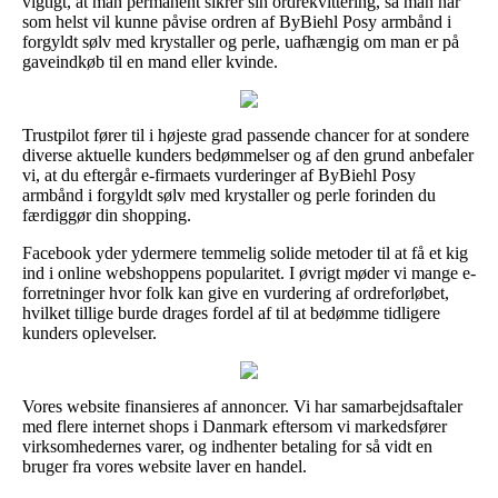
vigtigt, at man permanent sikrer sin ordrekvittering, så man når
som helst vil kunne påvise ordren af ByBiehl Posy armbånd i
forgyldt sølv med krystaller og perle, uafhængig om man er på
gaveindkøb til en mand eller kvinde.
Trustpilot fører til i højeste grad passende chancer for at sondere
diverse aktuelle kunders bedømmelser og af den grund anbefaler
vi, at du eftergår e-firmaets vurderinger af ByBiehl Posy
armbånd i forgyldt sølv med krystaller og perle forinden du
færdiggør din shopping.
Facebook yder ydermere temmelig solide metoder til at få et kig
ind i online webshoppens popularitet. I øvrigt møder vi mange e-
forretninger hvor folk kan give en vurdering af ordreforløbet,
hvilket tillige burde drages fordel af til at bedømme tidligere
kunders oplevelser.
Vores website finansieres af annoncer. Vi har samarbejdsaftaler
med flere internet shops i Danmark eftersom vi markedsfører
virksomhedernes varer, og indhenter betaling for så vidt en
bruger fra vores website laver en handel.