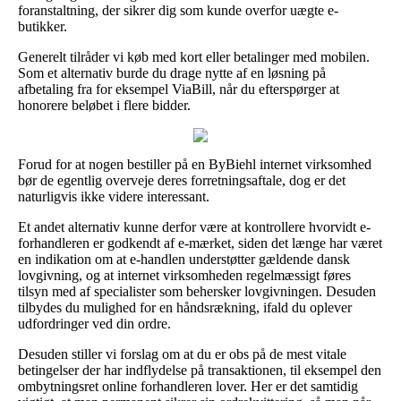
foranstaltning, der sikrer dig som kunde overfor uægte e-
butikker.
Generelt tilråder vi køb med kort eller betalinger med mobilen.
Som et alternativ burde du drage nytte af en løsning på
afbetaling fra for eksempel ViaBill, når du efterspørger at
honorere beløbet i flere bidder.
Forud for at nogen bestiller på en ByBiehl internet virksomhed
bør de egentlig overveje deres forretningsaftale, dog er det
naturligvis ikke videre interessant.
Et andet alternativ kunne derfor være at kontrollere hvorvidt e-
forhandleren er godkendt af e-mærket, siden det længe har været
en indikation om at e-handlen understøtter gældende dansk
lovgivning, og at internet virksomheden regelmæssigt føres
tilsyn med af specialister som behersker lovgivningen. Desuden
tilbydes du mulighed for en håndsrækning, ifald du oplever
udfordringer ved din ordre.
Desuden stiller vi forslag om at du er obs på de mest vitale
betingelser der har indflydelse på transaktionen, til eksempel den
ombytningsret online forhandleren lover. Her er det samtidig