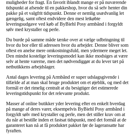
muligheder for fragt. En favorit iblandt mange er på nuværende
tidspunkt at afsende til en pakkeshop, hvor du så selv henter din
pakke på et valgfrit tidspunkt. Denne er nemlig usædvanlig let
gængelig, samt oftest endvidere den mest letkøbte
leveringsudgave ved køb af ByBiehl Posy armbånd i forgyldt
sølv med krystaller og perle.
Du burde på samme måde tænke over at vælge udbringning til
hvor du bor eller til adressen hvor du arbejder. Denne bliver som
oftest en anelse mere omkostningsfuld, men ydermere meget let.
Den mindst kostelige leveringsmodel kan ikke modsiges at være
selv at hente varerne, men det nødvendiggør at du lever tæt på
netbutikkens arbejdslager.
Antal dages levering på Armbånd er super udslagsgivende i
tilfælde af at man skal bruge produktet om et øjeblik, og med det
formål er det rimelig centralt at du besigtiger det estimerede
leveringstidspunkt for det relevante produkt.
Masser af online butikker yder levering efter en enkelt hverdag
på mange af deres varer, eksempelvis ByBiehl Posy armbånd i
forgyldt sølv med krystaller og perle, men det stiller krav om at
du når at bestille inden et fastsat tidspunkt, med det formål at de
garanteret kan nå at få produktet pakket før de lageransatte har
fyraften.