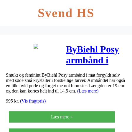
Svend HS
ByBiehl Posy
armbånd i
forgyldt sølv
Smukt og feminint ByBiehl Posy armbånd i mat forgyldt sølv
med krystaller
med søde små krystaller i forskellige farver. Armbåndet har også
en lille hvid perle og forget me not blomster. Længden er 19 cm
og perle
og den kan kortes helt ind til 14,5 cm.
(Læs mere)
995
kr.
(Vis fragtpris)
Læs mere »