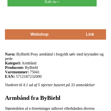
Køb nu »
Webshop
Link
Navn:
ByBiehl Posy armbånd i forgyldt sølv med krystaller og
perle
Kategori:
Armbånd
Producent:
ByBiehl
Varenummer:
75041
EAN:
5712187232000
Vurderet til
4.1
ud af 5 stjerner baseret på
33
anmeldelser
Armbånd fra ByBiehl
Størstedelen af e-forretninger udlover efterhånden diverse