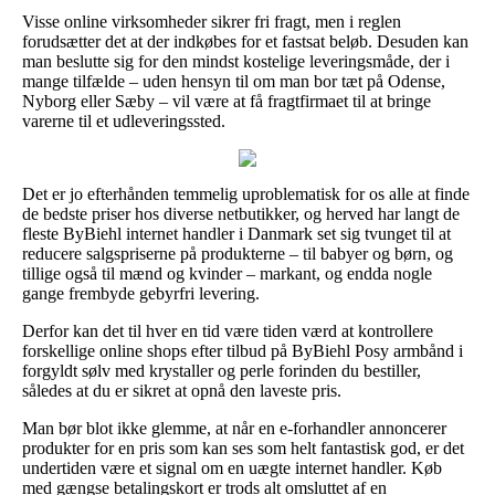
Visse online virksomheder sikrer fri fragt, men i reglen
forudsætter det at der indkøbes for et fastsat beløb. Desuden kan
man beslutte sig for den mindst kostelige leveringsmåde, der i
mange tilfælde – uden hensyn til om man bor tæt på Odense,
Nyborg eller Sæby – vil være at få fragtfirmaet til at bringe
varerne til et udleveringssted.
Det er jo efterhånden temmelig uproblematisk for os alle at finde
de bedste priser hos diverse netbutikker, og herved har langt de
fleste ByBiehl internet handler i Danmark set sig tvunget til at
reducere salgspriserne på produkterne – til babyer og børn, og
tillige også til mænd og kvinder – markant, og endda nogle
gange frembyde gebyrfri levering.
Derfor kan det til hver en tid være tiden værd at kontrollere
forskellige online shops efter tilbud på ByBiehl Posy armbånd i
forgyldt sølv med krystaller og perle forinden du bestiller,
således at du er sikret at opnå den laveste pris.
Man bør blot ikke glemme, at når en e-forhandler annoncerer
produkter for en pris som kan ses som helt fantastisk god, er det
undertiden være et signal om en uægte internet handler. Køb
med gængse betalingskort er trods alt omsluttet af en