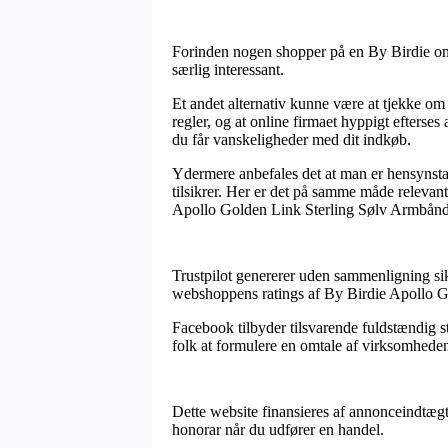
Forinden nogen shopper på en By Birdie onli
særlig interessant.
Et andet alternativ kunne være at tjekke om i
regler, og at online firmaet hyppigt efterse
du får vanskeligheder med dit indkøb.
Ydermere anbefales det at man er hensynsta
tilsikrer. Her er det på samme måde relevan
Apollo Golden Link Sterling Sølv Armbånd 
Trustpilot genererer uden sammenligning sikr
webshoppens ratings af By Birdie Apollo 
Facebook tilbyder tilsvarende fuldstændig s
folk at formulere en omtale af virksomheden
Dette website finansieres af annonceindtæg
honorar når du udfører en handel.