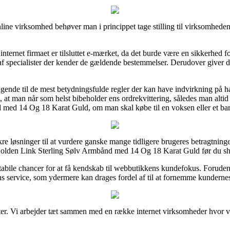
ne virksomhed behøver man i princippet tage stilling til virksomheden
nternet firmaet er tilsluttet e-mærket, da det burde være en sikkerhed for
s af specialister der kender de gældende bestemmelser. Derudover giver de
gende til de mest betydningsfulde regler der kan have indvirkning på 
t, at man når som helst bibeholder ens ordrekvittering, således man alti
med 14 Og 18 Karat Guld, om man skal købe til en voksen eller et bar
e løsninger til at vurdere ganske mange tidligere brugeres betragtninger 
Golden Link Sterling Sølv Armbånd med 14 Og 18 Karat Guld før du sh
tabile chancer for at få kendskab til webbutikkens kundefokus. Foruden
s service, som ydermere kan drages fordel af til at fornemme kundernes
ter. Vi arbejder tæt sammen med en række internet virksomheder hvor vi