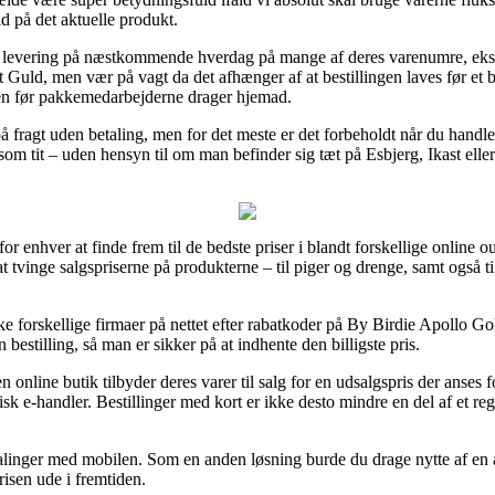
d på det aktuelle produkt.
er levering på næstkommende hverdag på mange af deres varenumre, ek
ld, men vær på vagt da det afhænger af at bestillingen laves før et be
øren før pakkemedarbejderne drager hjemad.
 fragt uden betaling, men for det meste er det forbeholdt når du handle
m tit – uden hensyn til om man befinder sig tæt på Esbjerg, Ikast eller B
for enhver at finde frem til de bedste priser i blandt forskellige online o
at tvinge salgspriserne på produkterne – til piger og drenge, samt også t
rske forskellige firmaer på nettet efter rabatkoder på By Birdie Apollo
stilling, så man er sikker på at indhente den billigste pris.
 online butik tilbyder deres varer til salg for en udsalgspris der anses f
k e-handler. Bestillinger med kort er ikke desto mindre en del af et reg
betalinger med mobilen. Som en anden løsning burde du drage nytte af en 
prisen ude i fremtiden.