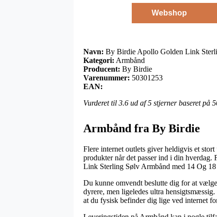
Webshop
Navn:
By Birdie Apollo Golden Link Ster
Kategori:
Armbånd
Producent:
By Birdie
Varenummer:
50301253
EAN:
Vurderet til
3.6
ud af 5 stjerner baseret på
5
Armbånd fra By Birdie
Flere internet outlets giver heldigvis et st
produkter når det passer ind i din hverdag. 
Link Sterling Sølv Armbånd med 14 Og 18
Du kunne omvendt beslutte dig for at vælge a
dyrere, men ligeledes ultra hensigtsmæssig. 
at du fysisk befinder dig lige ved internet fo
Leveringstiden på Armbånd kan i nogle tilfæl