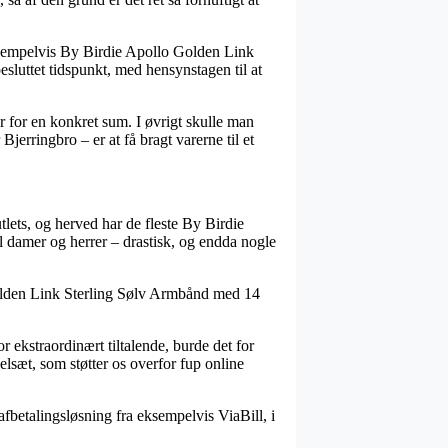
sempelvis By Birdie Apollo Golden Link
sluttet tidspunkt, med hensynstagen til at
r for en konkret sum. I øvrigt skulle man
jerringbro – er at få bragt varerne til et
utlets, og herved har de fleste By Birdie
il damer og herrer – drastisk, og endda nogle
 Golden Link Sterling Sølv Armbånd med 14
or ekstraordinært tiltalende, burde det for
elsæt, som støtter os overfor fup online
afbetalingsløsning fra eksempelvis ViaBill, i