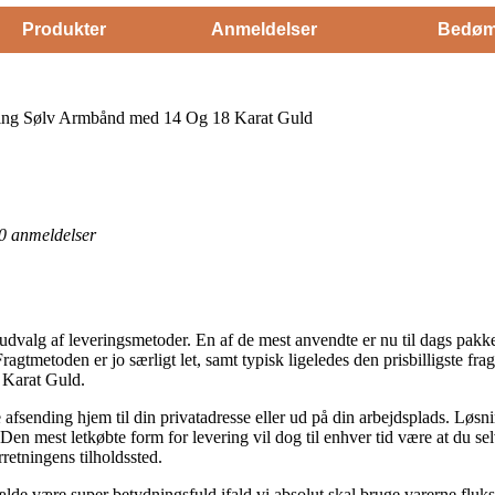
Produkter
Anmeldelser
Bedøm
ling Sølv Armbånd med 14 Og 18 Karat Guld
0
anmeldelser
ort udvalg af leveringsmetoder. En af de mest anvendte er nu til dags pa
Fragtmetoden er jo særligt let, samt typisk ligeledes den prisbilligste 
 Karat Guld.
fsending hjem til din privatadresse eller ud på din arbejdsplads. Løsni
Den mest letkøbte form for levering vil dog til enhver tid være at du s
rretningens tilholdssted.
de være super betydningsfuld ifald vi absolut skal bruge varerne fluks, s