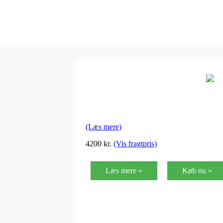
(Læs mere)
4200
kr.
(Vis fragtpris)
Læs mere »
Køb nu »