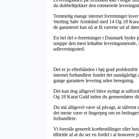
du dobbelttjekker den estimerede leveringsti
Temmelig mange internet forretninger lov
Sterling Sølv Armbånd med 14 Og 18 Karat Gu
de garanteret kan nå at få varerne ud af d
En hel del e-forretninger i Danmark byder på
snuppe den mest letkøbte leveringsmetode, so
udleveringssted.
Det er jo efterhånden i høj grad problemfrit 
internet forhandlere fundet det uundgåeligt 
gange garantere levering uden beregning.
Det kan dog alligevel blive nyttigt at udfo
Og 18 Karat Guld inden du gennemfører din be
Du må alligevel være så påvagt, at såfremt en
det meste være et fingerpeg om en bedrageris
forhandlere.
Vi foreslår generelt kortbestillinger eller 
tilfælde af at du ser en fordel i at honorere 