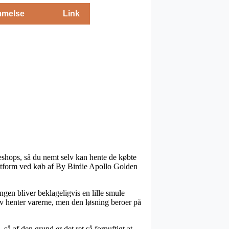
melse
Link
kkeshops, så du nemt selv kan hente de købte
fragtform ved køb af By Birdie Apollo Golden
ngen bliver beklageligvis en lille smule
elv henter varerne, men den løsning beroer på
å af den grund er det ret så fornuftigt at