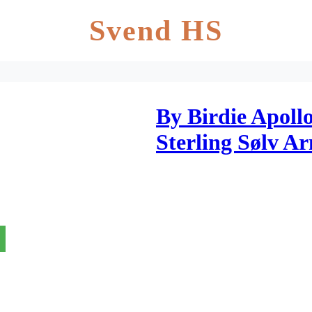
Svend HS
By Birdie Apoll
Sterling Sølv 
18 Karat Guld