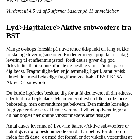
EAN:
5420047125347
Vurderet til
4.5
ud af 5 stjerner baseret på
11
anmeldelser
Lyd>Højttalere>Aktive subwoofere fra
BST
Mange e-shops foreslår på nuværende tidspunkt en lang række
forskellige leveringsmetoder. En der er meget populær er i dag
levering til et afhentningssted, fordi det så giver dig god
fleksibilitet til at kunne afhente de bestilte varer når det passer
dig bedst. Fragtmuligheden er jo temmelig ligetil, samt typisk
tilmed den mest betalelige fragtform ved køb af BST K15A
Aktiv 15″ subwoofer.
Du burde ligeledes beslutte dig for at få det leveret til din adresse
eller til din arbejdsplads. Metoden er oftest en lille smule mere
bekostelig, men omvendt meget bekvem. Den mindst kostelige
fragttype er dog selv at hente varerne, hvilket nødvendiggør at
du har bopæl nær online virksomhedens arbejdslager.
Antal dages levering på Lyd>Højttalere>Aktive subwoofere er
naturligvis rigtig bestemmende om du har behov for din ordre
inden for få dage, og med det formål er det virkelig væsentligt at