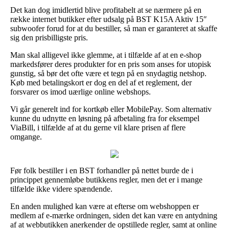
Det kan dog imidlertid blive profitabelt at se nærmere på en
række internet butikker efter udsalg på BST K15A Aktiv 15″
subwoofer forud for at du bestiller, så man er garanteret at skaffe
sig den prisbilligste pris.
Man skal alligevel ikke glemme, at i tilfælde af at en e-shop
markedsfører deres produkter for en pris som anses for utopisk
gunstig, så bør det ofte være et tegn på en snydagtig netshop.
Køb med betalingskort er dog en del af et reglement, der
forsvarer os imod uærlige online webshops.
Vi går generelt ind for kortkøb eller MobilePay. Som alternativ
kunne du udnytte en løsning på afbetaling fra for eksempel
ViaBill, i tilfælde af at du gerne vil klare prisen af flere
omgange.
Før folk bestiller i en BST forhandler på nettet burde de i
princippet gennemløbe butikkens regler, men det er i mange
tilfælde ikke videre spændende.
En anden mulighed kan være at efterse om webshoppen er
medlem af e-mærke ordningen, siden det kan være en antydning
af at webbutikken anerkender de opstillede regler, samt at online