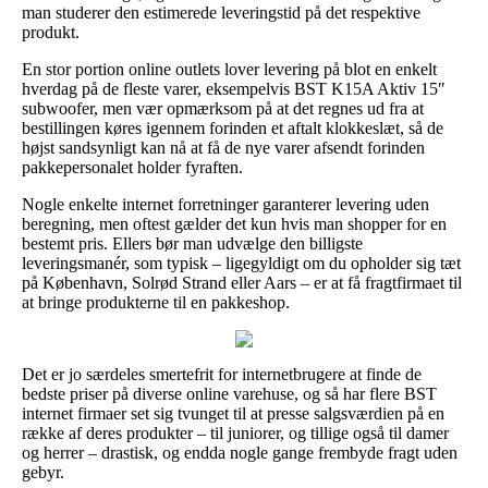
man studerer den estimerede leveringstid på det respektive
produkt.
En stor portion online outlets lover levering på blot en enkelt
hverdag på de fleste varer, eksempelvis BST K15A Aktiv 15″
subwoofer, men vær opmærksom på at det regnes ud fra at
bestillingen køres igennem forinden et aftalt klokkeslæt, så de
højst sandsynligt kan nå at få de nye varer afsendt forinden
pakkepersonalet holder fyraften.
Nogle enkelte internet forretninger garanterer levering uden
beregning, men oftest gælder det kun hvis man shopper for en
bestemt pris. Ellers bør man udvælge den billigste
leveringsmanér, som typisk – ligegyldigt om du opholder sig tæt
på København, Solrød Strand eller Aars – er at få fragtfirmaet til
at bringe produkterne til en pakkeshop.
Det er jo særdeles smertefrit for internetbrugere at finde de
bedste priser på diverse online varehuse, og så har flere BST
internet firmaer set sig tvunget til at presse salgsværdien på en
række af deres produkter – til juniorer, og tillige også til damer
og herrer – drastisk, og endda nogle gange frembyde fragt uden
gebyr.