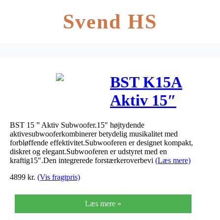
Svend HS
BST K15A
Aktiv 15″
subwoofer
BST 15 ” Aktiv Subwoofer.15″ højtydende
aktivesubwooferkombinerer betydelig musikalitet med
forbløffende effektivitet.Subwooferen er designet kompakt,
diskret og elegant.Subwooferen er udstyret med en
kraftig15″.Den integrerede forstærkeroverbevi
(Læs mere)
4899
kr.
(Vis fragtpris)
Læs mere »