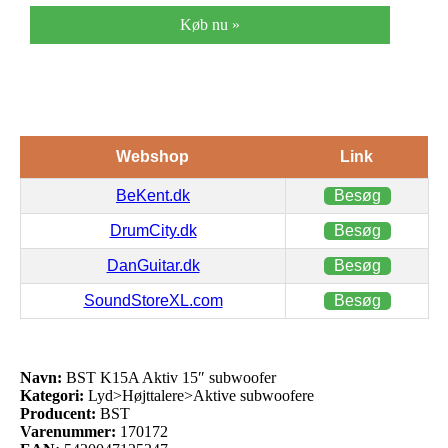
Køb nu »
Webshop
Link
BeKent.dk
Besøg
DrumCity.dk
Besøg
DanGuitar.dk
Besøg
SoundStoreXL.com
Besøg
Navn:
BST K15A Aktiv 15″ subwoofer
Kategori:
Lyd>Højttalere>Aktive subwoofere
Producent:
BST
Varenummer:
170172