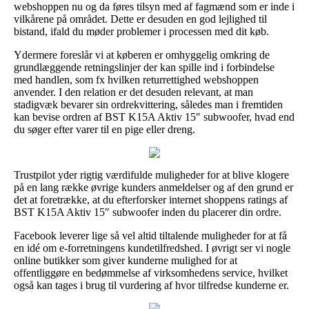
webshoppen nu og da føres tilsyn med af fagmænd som er inde i
vilkårene på området. Dette er desuden en god lejlighed til
bistand, ifald du møder problemer i processen med dit køb.
Ydermere foreslår vi at køberen er omhyggelig omkring de
grundlæggende retningslinjer der kan spille ind i forbindelse
med handlen, som fx hvilken returrettighed webshoppen
anvender. I den relation er det desuden relevant, at man
stadigvæk bevarer sin ordrekvittering, således man i fremtiden
kan bevise ordren af BST K15A Aktiv 15″ subwoofer, hvad end
du søger efter varer til en pige eller dreng.
Trustpilot yder rigtig værdifulde muligheder for at blive klogere
på en lang række øvrige kunders anmeldelser og af den grund er
det at foretrække, at du efterforsker internet shoppens ratings af
BST K15A Aktiv 15″ subwoofer inden du placerer din ordre.
Facebook leverer lige så vel altid tiltalende muligheder for at få
en idé om e-forretningens kundetilfredshed. I øvrigt ser vi nogle
online butikker som giver kunderne mulighed for at
offentliggøre en bedømmelse af virksomhedens service, hvilket
også kan tages i brug til vurdering af hvor tilfredse kunderne er.