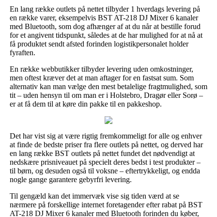
En lang række outlets på nettet tilbyder 1 hverdags levering på
en række varer, eksempelvis BST AT-218 DJ Mixer 6 kanaler
med Bluetooth, som dog afhænger af at du når at bestille forud
for et angivent tidspunkt, således at de har mulighed for at nå at
få produktet sendt afsted forinden logistikpersonalet holder
fyraften.
En række webbutikker tilbyder levering uden omkostninger,
men oftest kræver det at man aftager for en fastsat sum. Som
alternativ kan man vælge den mest betalelige fragtmulighed, som
tit – uden hensyn til om man er i Holstebro, Dragør eller Sorø –
er at få dem til at køre din pakke til en pakkeshop.
Det har vist sig at være rigtig fremkommeligt for alle og enhver
at finde de bedste priser fra flere outlets på nettet, og derved har
en lang række BST outlets på nettet fundet det nødvendigt at
nedskære prisniveauet på specielt deres bedst i test produkter –
til børn, og desuden også til voksne – eftertrykkeligt, og endda
nogle gange garantere gebyrfri levering.
Til gengæld kan det immervæk vise sig tiden værd at se
nærmere på forskellige internet foretagender efter rabat på BST
AT-218 DJ Mixer 6 kanaler med Bluetooth forinden du køber,