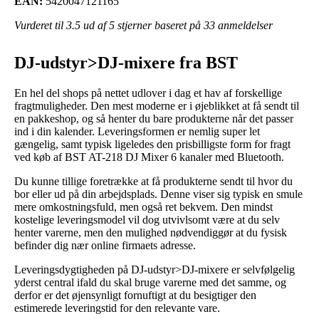
EAN:
5420047121165
Vurderet til
3.5
ud af 5 stjerner baseret på
33
anmeldelser
DJ-udstyr>DJ-mixere fra BST
En hel del shops på nettet udlover i dag et hav af forskellige
fragtmuligheder. Den mest moderne er i øjeblikket at få sendt til
en pakkeshop, og så henter du bare produkterne når det passer
ind i din kalender. Leveringsformen er nemlig super let
gængelig, samt typisk ligeledes den prisbilligste form for fragt
ved køb af BST AT-218 DJ Mixer 6 kanaler med Bluetooth.
Du kunne tillige foretrække at få produkterne sendt til hvor du
bor eller ud på din arbejdsplads. Denne viser sig typisk en smule
mere omkostningsfuld, men også ret bekvem. Den mindst
kostelige leveringsmodel vil dog utvivlsomt være at du selv
henter varerne, men den mulighed nødvendiggør at du fysisk
befinder dig nær online firmaets adresse.
Leveringsdygtigheden på DJ-udstyr>DJ-mixere er selvfølgelig
yderst central ifald du skal bruge varerne med det samme, og
derfor er det øjensynligt fornuftigt at du besigtiger den
estimerede leveringstid for den relevante vare.