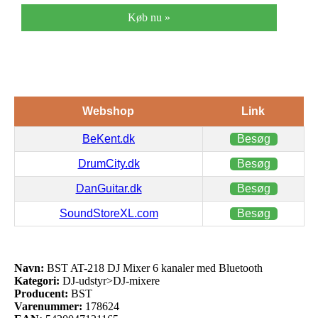
Køb nu »
Webshop
Link
BeKent.dk
Besøg
DrumCity.dk
Besøg
DanGuitar.dk
Besøg
SoundStoreXL.com
Besøg
Navn:
BST AT-218 DJ Mixer 6 kanaler med Bluetooth
Kategori:
DJ-udstyr>DJ-mixere
Producent:
BST
Varenummer:
178624