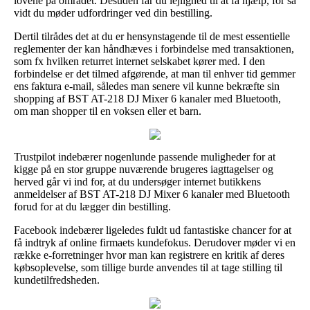
lovene på området. Desuden får du lejlighed til at få hjælp, for så
vidt du møder udfordringer ved din bestilling.
Dertil tilrådes det at du er hensynstagende til de mest essentielle
reglementer der kan håndhæves i forbindelse med transaktionen,
som fx hvilken returret internet selskabet kører med. I den
forbindelse er det tilmed afgørende, at man til enhver tid gemmer
ens faktura e-mail, således man senere vil kunne bekræfte sin
shopping af BST AT-218 DJ Mixer 6 kanaler med Bluetooth,
om man shopper til en voksen eller et barn.
Trustpilot indebærer nogenlunde passende muligheder for at
kigge på en stor gruppe nuværende brugeres iagttagelser og
herved går vi ind for, at du undersøger internet butikkens
anmeldelser af BST AT-218 DJ Mixer 6 kanaler med Bluetooth
forud for at du lægger din bestilling.
Facebook indebærer ligeledes fuldt ud fantastiske chancer for at
få indtryk af online firmaets kundefokus. Derudover møder vi en
række e-forretninger hvor man kan registrere en kritik af deres
købsoplevelse, som tillige burde anvendes til at tage stilling til
kundetilfredsheden.