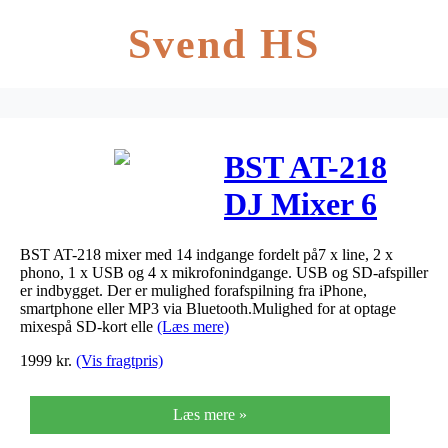
Svend HS
BST AT-218
DJ Mixer 6
kanaler med
BST AT-218 mixer med 14 indgange fordelt på7 x line, 2 x
Bluetooth
phono, 1 x USB og 4 x mikrofonindgange. USB og SD-afspiller
er indbygget. Der er mulighed forafspilning fra iPhone,
smartphone eller MP3 via Bluetooth.Mulighed for at optage
mixespå SD-kort elle
(Læs mere)
1999
kr.
(Vis fragtpris)
Læs mere »