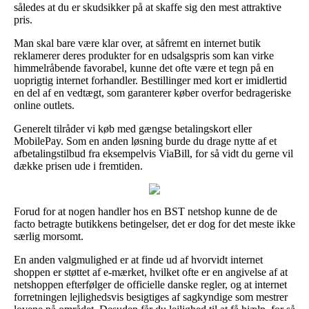
således at du er skudsikker på at skaffe sig den mest attraktive
pris.
Man skal bare være klar over, at såfremt en internet butik
reklamerer deres produkter for en udsalgspris som kan virke
himmelråbende favorabel, kunne det ofte være et tegn på en
uoprigtig internet forhandler. Bestillinger med kort er imidlertid
en del af en vedtægt, som garanterer køber overfor bedrageriske
online outlets.
Generelt tilråder vi køb med gængse betalingskort eller
MobilePay. Som en anden løsning burde du drage nytte af et
afbetalingstilbud fra eksempelvis ViaBill, for så vidt du gerne vil
dække prisen ude i fremtiden.
Forud for at nogen handler hos en BST netshop kunne de de
facto betragte butikkens betingelser, det er dog for det meste ikke
særlig morsomt.
En anden valgmulighed er at finde ud af hvorvidt internet
shoppen er støttet af e-mærket, hvilket ofte er en angivelse af at
netshoppen efterfølger de officielle danske regler, og at internet
forretningen lejlighedsvis besigtiges af sagkyndige som mestrer