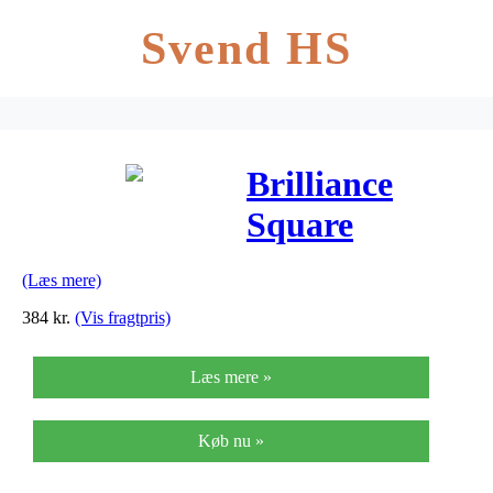
Svend HS
Brilliance
Square
Titanium
(Læs mere)
Ørestikker fra
384
kr.
(Vis fragtpris)
Blomdahl
Læs mere »
Køb nu »