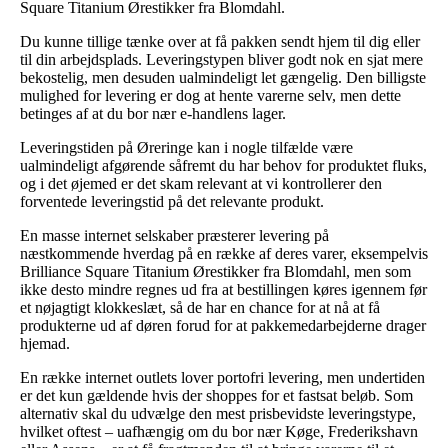
Square Titanium Ørestikker fra Blomdahl.
Du kunne tillige tænke over at få pakken sendt hjem til dig eller
til din arbejdsplads. Leveringstypen bliver godt nok en sjat mere
bekostelig, men desuden ualmindeligt let gængelig. Den billigste
mulighed for levering er dog at hente varerne selv, men dette
betinges af at du bor nær e-handlens lager.
Leveringstiden på Øreringe kan i nogle tilfælde være
ualmindeligt afgørende såfremt du har behov for produktet fluks,
og i det øjemed er det skam relevant at vi kontrollerer den
forventede leveringstid på det relevante produkt.
En masse internet selskaber præsterer levering på
næstkommende hverdag på en række af deres varer, eksempelvis
Brilliance Square Titanium Ørestikker fra Blomdahl, men som
ikke desto mindre regnes ud fra at bestillingen køres igennem før
et nøjagtigt klokkeslæt, så de har en chance for at nå at få
produkterne ud af døren forud for at pakkemedarbejderne drager
hjemad.
En række internet outlets lover portofri levering, men undertiden
er det kun gældende hvis der shoppes for et fastsat beløb. Som
alternativ skal du udvælge den mest prisbevidste leveringstype,
hvilket oftest – uafhængig om du bor nær Køge, Frederikshavn