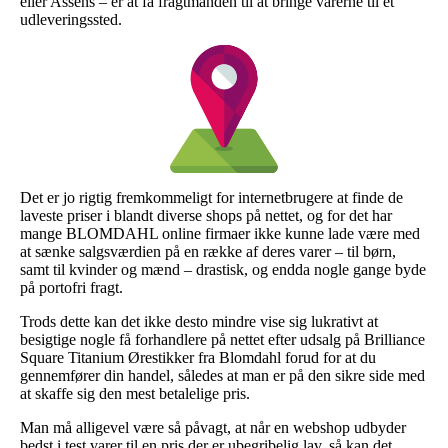
eller Assens – er at få fragtmanden til at bringe varerne til et
udleveringssted.
Det er jo rigtig fremkommeligt for internetbrugere at finde de
laveste priser i blandt diverse shops på nettet, og for det har
mange BLOMDAHL online firmaer ikke kunne lade være med
at sænke salgsværdien på en række af deres varer – til børn,
samt til kvinder og mænd – drastisk, og endda nogle gange byde
på portofri fragt.
Trods dette kan det ikke desto mindre vise sig lukrativt at
besigtige nogle få forhandlere på nettet efter udsalg på Brilliance
Square Titanium Ørestikker fra Blomdahl forud for at du
gennemfører din handel, således at man er på den sikre side med
at skaffe sig den mest betalelige pris.
Man må alligevel være så påvagt, at når en webshop udbyder
bedst i test varer til en pris der er ubegribelig lav, så kan det