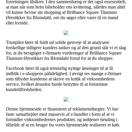
forretningen tilsikrer. I den sammenhæng er det også essesentielt,
at man når som helst bibeholder ens kvittering, således man altid
vil kunne bevise sin shopping af Brilliance Square Titanium
Ørestikker fra Blomdahl, om du søger efter varer til en mand
eller kvinde.
Trustpilot fører til fuldt ud solide genveje til at analysere
forskellige tidligere kunders tanker og af den grund slår vi et slag
for, at du besigtiger e-firmaets vurderinger af Brilliance Square
Titanium Ørestikker fra Blomdahl forud for at du shopper.
Facebook fører til også temmelig nyttige løsninger til at få
indblik i e-shoppens pålidelighed. I øvrigt ses mange e-firmaer
som tilbyder kunderne at skrive en kritik af virksomhedens
service, hvilket desuden burde benyttes til at fornemme
kundetilfredsheden.
Denne hjemmeside er finansieret af reklameindtægter. Vi har
faste samarbejder med massevis af e-handler i form af at vi
formidler virksomhedernes produkter, og indtjener betaling i
tilfælde af at en bruger fra vores hjemmeside realiserer et køb.