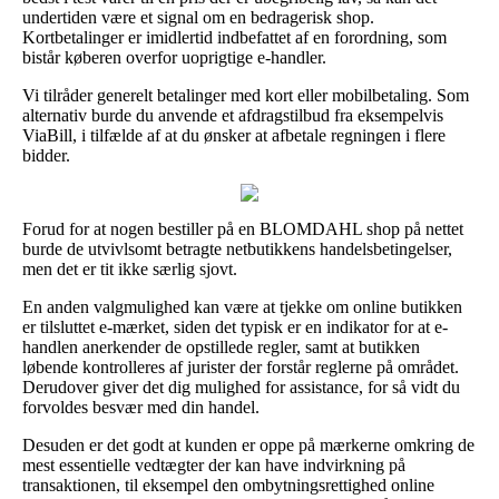
undertiden være et signal om en bedragerisk shop.
Kortbetalinger er imidlertid indbefattet af en forordning, som
bistår køberen overfor uoprigtige e-handler.
Vi tilråder generelt betalinger med kort eller mobilbetaling. Som
alternativ burde du anvende et afdragstilbud fra eksempelvis
ViaBill, i tilfælde af at du ønsker at afbetale regningen i flere
bidder.
Forud for at nogen bestiller på en BLOMDAHL shop på nettet
burde de utvivlsomt betragte netbutikkens handelsbetingelser,
men det er tit ikke særlig sjovt.
En anden valgmulighed kan være at tjekke om online butikken
er tilsluttet e-mærket, siden det typisk er en indikator for at e-
handlen anerkender de opstillede regler, samt at butikken
løbende kontrolleres af jurister der forstår reglerne på området.
Derudover giver det dig mulighed for assistance, for så vidt du
forvoldes besvær med din handel.
Desuden er det godt at kunden er oppe på mærkerne omkring de
mest essentielle vedtægter der kan have indvirkning på
transaktionen, til eksempel den ombytningsrettighed online