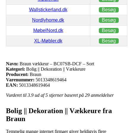
Wallstickerland.dk
Besøg
Nordlyhome.dk
Besøg
MøbelNord.dk
Besøg
XL-Møbler.dk
Besøg
Navn:
Braun vækkeur – BC07SB-DCF – Sort
Kategori:
Bolig || Dekoration || Vækkeure
Producent:
Braun
Varenummer:
5013348619464
EAN:
5013348619464
Vurderet til
3.9
ud af 5 stjerner baseret på
29
anmeldelser
Bolig || Dekoration || Vækkeure fra
Braun
Temmelig mange internet firmaer giver heldigvis flere