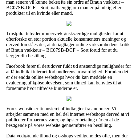
man senere vil kunne bekræfte sin ordre af Braun vækkeur –
BC07SB-DCF – Sort, uafhængig om man er på udkig efter
produkter til en kvinde eller mand.
Trustpilot tilbyder immervæk ønskværdige muligheder for at
efterforske en stor portion aktuelle konsumenters meninger og
derved foreslåes det, at du iagttager online virksomhedens kritik
af Braun vækkeur – BC07SB-DCF – Sort forud for at du
lægger din bestilling.
Facebook fører til derudover fuldt ud anstændige muligheder for
at få indblik i internet forhandlerens troværdighed. Foruden det
er der endda online webshops hvor du kan meddele en
evaluering af købsoplevelsen, som tilmed kan benyttes til at
fornemme hvor tilfredse kunderne er.
Vores website er finansieret af indtægter fra annoncer. Vi
arbejder sammen med en hel del internet webshops derved at vi
publicerer firmaernes varer, og høster betaling når en af de
besøgende på vores website gennemfører en bestilling.
Data vedrørende tilbud og e-shops vedligeholdes ofte, men der