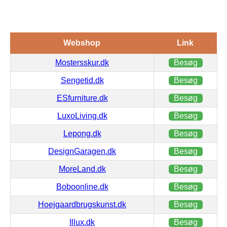
Webshop
Link
Mostersskur.dk
Besøg
Sengetid.dk
Besøg
ESfurniture.dk
Besøg
LuxoLiving.dk
Besøg
Lepong.dk
Besøg
DesignGaragen.dk
Besøg
MoreLand.dk
Besøg
Boboonline.dk
Besøg
Hoejgaardbrugskunst.dk
Besøg
Illux.dk
Besøg