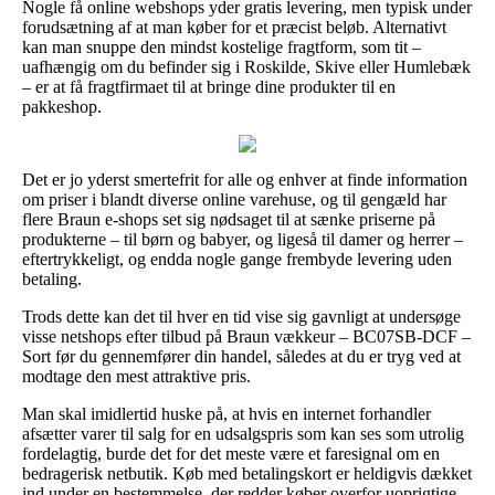
Nogle få online webshops yder gratis levering, men typisk under
forudsætning af at man køber for et præcist beløb. Alternativt
kan man snuppe den mindst kostelige fragtform, som tit –
uafhængig om du befinder sig i Roskilde, Skive eller Humlebæk
– er at få fragtfirmaet til at bringe dine produkter til en
pakkeshop.
Det er jo yderst smertefrit for alle og enhver at finde information
om priser i blandt diverse online varehuse, og til gengæld har
flere Braun e-shops set sig nødsaget til at sænke priserne på
produkterne – til børn og babyer, og ligeså til damer og herrer –
eftertrykkeligt, og endda nogle gange frembyde levering uden
betaling.
Trods dette kan det til hver en tid vise sig gavnligt at undersøge
visse netshops efter tilbud på Braun vækkeur – BC07SB-DCF –
Sort før du gennemfører din handel, således at du er tryg ved at
modtage den mest attraktive pris.
Man skal imidlertid huske på, at hvis en internet forhandler
afsætter varer til salg for en udsalgspris som kan ses som utrolig
fordelagtig, burde det for det meste være et faresignal om en
bedragerisk netbutik. Køb med betalingskort er heldigvis dækket
ind under en bestemmelse, der redder køber overfor uoprigtige