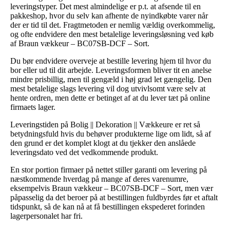
leveringstyper. Det mest almindelige er p.t. at afsende til en
pakkeshop, hvor du selv kan afhente de nyindkøbte varer når
der er tid til det. Fragtmetoden er nemlig vældig overkommelig,
og ofte endvidere den mest betalelige leveringsløsning ved køb
af Braun vækkeur – BC07SB-DCF – Sort.
Du bør endvidere overveje at bestille levering hjem til hvor du
bor eller ud til dit arbejde. Leveringsformen bliver tit en anelse
mindre prisbillig, men til gengæld i høj grad let gængelig. Den
mest betalelige slags levering vil dog utvivlsomt være selv at
hente ordren, men dette er betinget af at du lever tæt på online
firmaets lager.
Leveringstiden på Bolig || Dekoration || Vækkeure er ret så
betydningsfuld hvis du behøver produkterne lige om lidt, så af
den grund er det komplet klogt at du tjekker den anslåede
leveringsdato ved det vedkommende produkt.
En stor portion firmaer på nettet stiller garanti om levering på
næstkommende hverdag på mange af deres varenumre,
eksempelvis Braun vækkeur – BC07SB-DCF – Sort, men vær
påpasselig da det beroer på at bestillingen fuldbyrdes før et aftalt
tidspunkt, så de kan nå at få bestillingen ekspederet forinden
lagerpersonalet har fri.