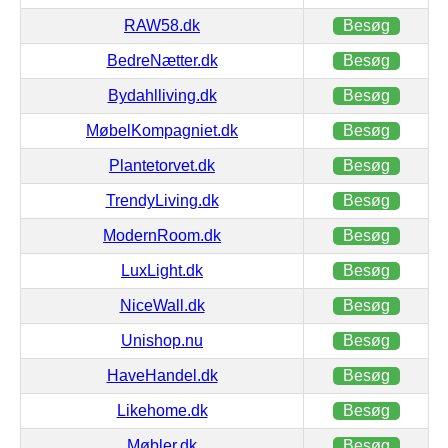
RAW58.dk
Besøg
BedreNætter.dk
Besøg
Bydahlliving.dk
Besøg
MøbelKompagniet.dk
Besøg
Plantetorvet.dk
Besøg
TrendyLiving.dk
Besøg
ModernRoom.dk
Besøg
LuxLight.dk
Besøg
NiceWall.dk
Besøg
Unishop.nu
Besøg
HaveHandel.dk
Besøg
Likehome.dk
Besøg
Møbler.dk
Besøg