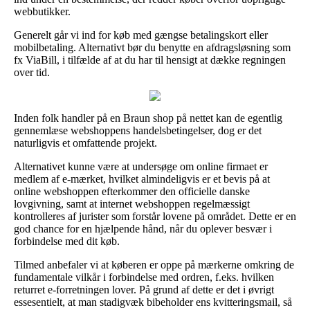
webbutikker.
Generelt går vi ind for køb med gængse betalingskort eller
mobilbetaling. Alternativt bør du benytte en afdragsløsning som
fx ViaBill, i tilfælde af at du har til hensigt at dække regningen
over tid.
Inden folk handler på en Braun shop på nettet kan de egentlig
gennemlæse webshoppens handelsbetingelser, dog er det
naturligvis et omfattende projekt.
Alternativet kunne være at undersøge om online firmaet er
medlem af e-mærket, hvilket almindeligvis er et bevis på at
online webshoppen efterkommer den officielle danske
lovgivning, samt at internet webshoppen regelmæssigt
kontrolleres af jurister som forstår lovene på området. Dette er en
god chance for en hjælpende hånd, når du oplever besvær i
forbindelse med dit køb.
Tilmed anbefaler vi at køberen er oppe på mærkerne omkring de
fundamentale vilkår i forbindelse med ordren, f.eks. hvilken
returret e-forretningen lover. På grund af dette er det i øvrigt
essesentielt, at man stadigvæk bibeholder ens kvitteringsmail, så