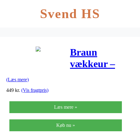
Svend HS
Braun
vækkeur –
BC07SB-DCF
(Læs mere)
– Sort
449
kr.
(Vis fragtpris)
Læs mere »
Køb nu »