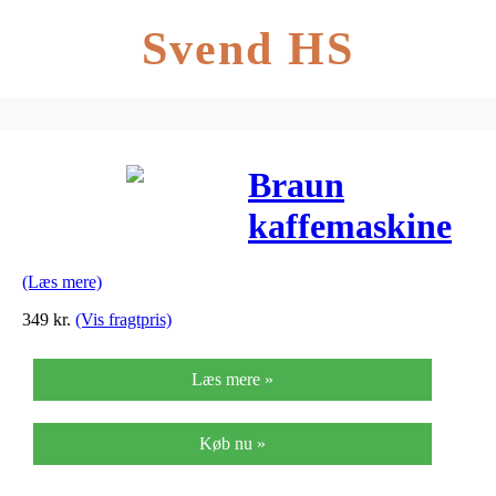
Svend HS
Braun
kaffemaskine
– Aromaster
(Læs mere)
Classic KF47
349
kr.
(Vis fragtpris)
Læs mere »
Køb nu »