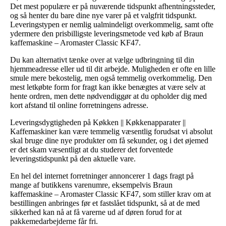
Det mest populære er på nuværende tidspunkt afhentningssteder,
og så henter du bare dine nye varer på et valgfrit tidspunkt.
Leveringstypen er nemlig ualmindeligt overkommelig, samt ofte
ydermere den prisbilligste leveringsmetode ved køb af Braun
kaffemaskine – Aromaster Classic KF47.
Du kan alternativt tænke over at vælge udbringning til din
hjemmeadresse eller ud til dit arbejde. Muligheden er ofte en lille
smule mere bekostelig, men også temmelig overkommelig. Den
mest letkøbte form for fragt kan ikke benægtes at være selv at
hente ordren, men dette nødvendiggør at du opholder dig med
kort afstand til online forretningens adresse.
Leveringsdygtigheden på Køkken || Køkkenapparater ||
Kaffemaskiner kan være temmelig væsentlig forudsat vi absolut
skal bruge dine nye produkter om få sekunder, og i det øjemed
er det skam væsentligt at du studerer det forventede
leveringstidspunkt på den aktuelle vare.
En hel del internet forretninger annoncerer 1 dags fragt på
mange af butikkens varenumre, eksempelvis Braun
kaffemaskine – Aromaster Classic KF47, som stiller krav om at
bestillingen anbringes før et fastslået tidspunkt, så at de med
sikkerhed kan nå at få varerne ud af døren forud for at
pakkemedarbejderne får fri.