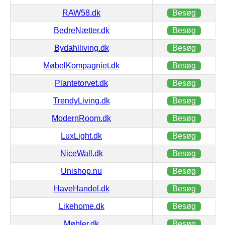
RAW58.dk
Besøg
BedreNætter.dk
Besøg
Bydahlliving.dk
Besøg
MøbelKompagniet.dk
Besøg
Plantetorvet.dk
Besøg
TrendyLiving.dk
Besøg
ModernRoom.dk
Besøg
LuxLight.dk
Besøg
NiceWall.dk
Besøg
Unishop.nu
Besøg
HaveHandel.dk
Besøg
Likehome.dk
Besøg
Møbler.dk
Besøg