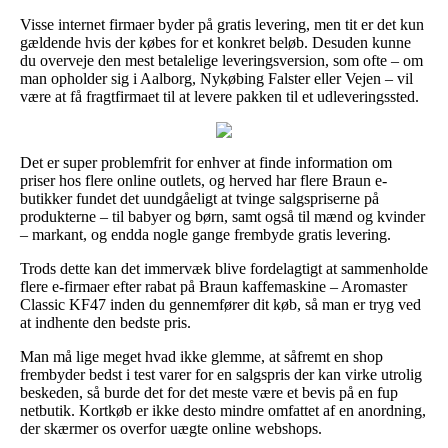
Visse internet firmaer byder på gratis levering, men tit er det kun
gældende hvis der købes for et konkret beløb. Desuden kunne
du overveje den mest betalelige leveringsversion, som ofte – om
man opholder sig i Aalborg, Nykøbing Falster eller Vejen – vil
være at få fragtfirmaet til at levere pakken til et udleveringssted.
Det er super problemfrit for enhver at finde information om
priser hos flere online outlets, og herved har flere Braun e-
butikker fundet det uundgåeligt at tvinge salgspriserne på
produkterne – til babyer og børn, samt også til mænd og kvinder
– markant, og endda nogle gange frembyde gratis levering.
Trods dette kan det immervæk blive fordelagtigt at sammenholde
flere e-firmaer efter rabat på Braun kaffemaskine – Aromaster
Classic KF47 inden du gennemfører dit køb, så man er tryg ved
at indhente den bedste pris.
Man må lige meget hvad ikke glemme, at såfremt en shop
frembyder bedst i test varer for en salgspris der kan virke utrolig
beskeden, så burde det for det meste være et bevis på en fup
netbutik. Kortkøb er ikke desto mindre omfattet af en anordning,
der skærmer os overfor uægte online webshops.