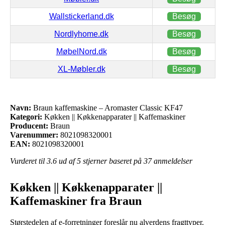
Wallstickerland.dk
Besøg
Nordlyhome.dk
Besøg
MøbelNord.dk
Besøg
XL-Møbler.dk
Besøg
Navn:
Braun kaffemaskine – Aromaster Classic KF47
Kategori:
Køkken || Køkkenapparater || Kaffemaskiner
Producent:
Braun
Varenummer:
8021098320001
EAN:
8021098320001
Vurderet til
3.6
ud af 5 stjerner baseret på
37
anmeldelser
Køkken || Køkkenapparater ||
Kaffemaskiner fra Braun
Størstedelen af e-forretninger foreslår nu alverdens fragttyper.