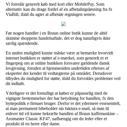
Vi foreslår generelt køb med kort eller MobilePay. Som
alternativ kan du drage fordel af en afbetalingsløsning fra fx
ViaBill, ifald du agter at afbetale regningen senere.
Før nogen handler i en Braun online butik kunne de altid
skimme shoppens handelsaftale, det er dog naturligvis ikke
særlig spændende.
En anden mulighed kunne måske være at bemærke hvorvidt
internet butikken er støttet af e-mærket, som generelt er et
fingerpeg om at online butikken forsvarer gældende dansk
lovgivning, foruden at hjemmesiden undertiden efterses af
eksperter der kender til vedtægterne på området. Derudover
tilbydes du mulighed for støtte, ifald du forvoldes problemer ved
dit indkøb.
Yderligere er det fornuftigt at køber er påpasselig med de
vigtigste bestemmelser der har betydning for handlen, fx den
byttepolitik e-firmaet bruger. Derfor er det ydermere essesentielt,
at man permanent bibeholder sin faktura e-mail, så man til
enhver tid vil kunne bekræfte handlen af Braun kaffemaskine –
Aromaster Classic KF47, uafhængig om du leder efter et
produkt til en herre eller dame.