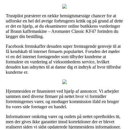
Trustpilot præsterer en række hensigtsmæssige chancer for at
udforske en hel del øvrige forbrugeres kritik og på grund af dette
er det en hjælp, at du eksaminerer online butikkens vurderinger
af Braun kaffemaskine – Aromaster Classic KF47 forinden du
lægger din bestilling.
Facebook fremskaffer desuden super fremragende genveje til at
få kendskab til internet firmaets popularitet. Foruden det møder
vi en del internet foretagender som tilbyder kunderne at
formulere en vurdering af virksomhedens service, hvilket
desuden kan udnyttes til at danne dig et indtryk af hvor tilfredse
kunderne er.
Hjemmesiden er finansieret ved hjælp af annoncer. Vi arbejder
sammen med diverse firmaer på nettet hvor vi formidler
forretningernes varer, og modtager kommission ifald en bruger
fra vores side foretager en handel.
Informationer omkring varer og outlets på nettet opretholdes tit,
men der gives ikke garantier imod korrektioner der er blevet
realiseret siden vi sidst opdaterede hjemmesidens informationer.