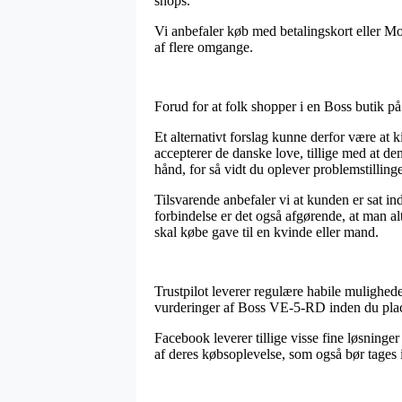
shops.
Vi anbefaler køb med betalingskort eller Mob
af flere omgange.
Forud for at folk shopper i en Boss butik p
Et alternativt forslag kunne derfor være at 
accepterer de danske love, tillige med at de
hånd, for så vidt du oplever problemstillin
Tilsvarende anbefaler vi at kunden er sat in
forbindelse er det også afgørende, at man a
skal købe gave til en kvinde eller mand.
Trustpilot leverer regulære habile mulighede
vurderinger af Boss VE-5-RD inden du plac
Facebook leverer tillige visse fine løsninger
af deres købsoplevelse, som også bør tages i