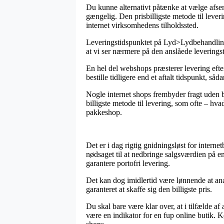
Du kunne alternativt påtænke at vælge afsendi
gængelig. Den prisbilligste metode til lever
internet virksomhedens tilholdssted.
Leveringstidspunktet på Lyd>Lydbehandling>L
at vi ser nærmere på den anslåede leveringst
En hel del webshops præsterer levering eft
bestille tidligere end et aftalt tidspunkt, s
Nogle internet shops frembyder fragt uden 
billigste metode til levering, som ofte – hva
pakkeshop.
Det er i dag rigtig gnidningsløst for interne
nødsaget til at nedbringe salgsværdien på e
garantere portofri levering.
Det kan dog imidlertid være lønnende at ana
garanteret at skaffe sig den billigste pris.
Du skal bare være klar over, at i tilfælde a
være en indikator for en fup online butik. 