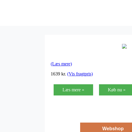
(Læs mere)
1639
kr.
(Vis fragtpris)
Læs mere »
Køb nu »
Webshop