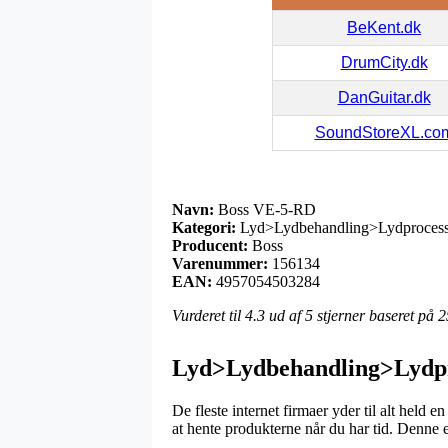
BeKent.dk
DrumCity.dk
DanGuitar.dk
SoundStoreXL.co
Navn:
Boss VE-5-RD
Kategori:
Lyd>Lydbehandling>Lydprocess
Producent:
Boss
Varenummer:
156134
EAN:
4957054503284
Vurderet til
4.3
ud af 5 stjerner baseret på
2
Lyd>Lydbehandling>Lydpr
De fleste internet firmaer yder til alt held
at hente produkterne når du har tid. Denne