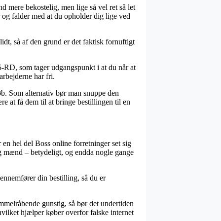
nd mere bekostelig, men lige så vel ret så let
r og falder med at du opholder dig lige ved
, så af den grund er det faktisk fornuftigt
5-RD, som tager udgangspunkt i at du når at
arbejderne har fri.
øb. Som alternativ bør man snuppe den
 at få dem til at bringe bestillingen til en
 en hel del Boss online forretninger set sig
r og mænd – betydeligt, og endda nogle gange
nnemfører din bestilling, så du er
himmelråbende gunstig, så bør det undertiden
vilket hjælper køber overfor falske internet