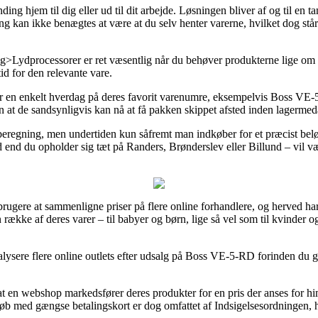
ng hjem til dig eller ud til dit arbejde. Løsningen bliver af og til en ta
ing kan ikke benægtes at være at du selv henter varerne, hvilket dog stå
ydprocessorer er ret væsentlig når du behøver produkterne lige om lidt
id for den relevante vare.
er en enkelt hverdag på deres favorit varenumre, eksempelvis Boss VE-
ådan at de sandsynligvis kan nå at få pakken skippet afsted inden lagermed
beregning, men undertiden kun såfremt man indkøber for et præcist bel
d end du opholder sig tæt på Randers, Brønderslev eller Billund – vil være
tbrugere at sammenligne priser på flere online forhandlere, og herved har
n række af deres varer – til babyer og børn, lige så vel som til kvinde
lysere flere online outlets efter udsalg på Boss VE-5-RD forinden du ge
f at en webshop markedsfører deres produkter for en pris der anses for 
Køb med gængse betalingskort er dog omfattet af Indsigelsesordningen, h