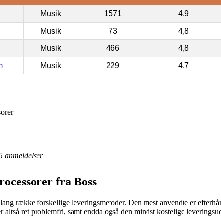
Musik
1571
4,9
Musik
73
4,8
Musik
466
4,8
m
Musik
229
4,7
orer
5
anmeldelser
ocessorer fra Boss
 en lang række forskellige leveringsmetoder. Den mest anvendte er efterh
 er altså ret problemfri, samt endda også den mindst kostelige leverin