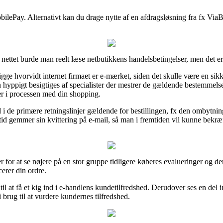
ilePay. Alternativt kan du drage nytte af en afdragsløsning fra fx ViaBi
å nettet burde man reelt læse netbutikkens handelsbetingelser, men det 
kigge hvorvidt internet firmaet er e-mærket, siden det skulle være en si
n hyppigt besigtiges af specialister der mestrer de gældende bestemmelse
ger i processen med din shopping.
d i de primære retningslinjer gældende for bestillingen, fx den ombytnings
ltid gemmer sin kvittering på e-mail, så man i fremtiden vil kunne bekr
r for at se nøjere på en stor gruppe tidligere køberes evalueringer og d
erer din ordre.
 til at få et kig ind i e-handlens kundetilfredshed. Derudover ses en del i
 brug til at vurdere kundernes tilfredshed.