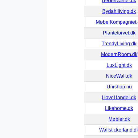
BedreNætter.dk
Bydahlliving.dk
MøbelKompagniet.
Plantetorvet.dk
TrendyLiving.dk
ModernRoom.dk
LuxLight.dk
NiceWall.dk
Unishop.nu
HaveHandel.dk
Likehome.dk
Møbler.dk
Wallstickerland.d