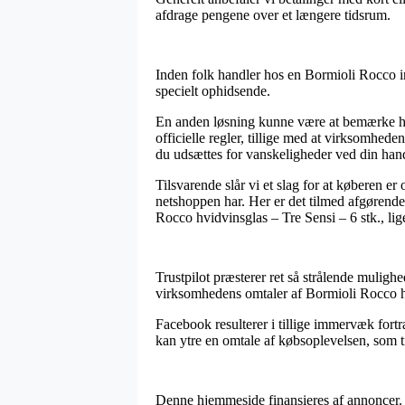
afdrage pengene over et længere tidsrum.
Inden folk handler hos en Bormioli Rocco 
specielt ophidsende.
En anden løsning kunne være at bemærke hvor
officielle regler, tillige med at virksomhe
du udsættes for vanskeligheder ved din han
Tilsvarende slår vi et slag for at køberen e
netshoppen har. Her er det tilmed afgørende,
Rocco hvidvinsglas – Tre Sensi – 6 stk., li
Trustpilot præsterer ret så strålende mulighe
virksomhedens omtaler af Bormioli Rocco hvi
Facebook resulterer i tillige immervæk fortr
kan ytre en omtale af købsoplevelsen, som t
Denne hjemmeside finansieres af annoncer. 