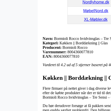
Nordlyhome.dk
MøbelNord.dk
XL-Møbler.dk
Navn:
Bormioli Rocco hvidvinsglas – Tre S
Kategori:
Køkken || Borddækning || Glas
Producent:
Bormioli Rocco
Varenummer:
8004360077810
EAN:
8004360077810
Vurderet til
4.2
ud af 5 stjerner baseret på
4
Køkken || Borddækning || 
Flere firmaer på nettet giver i dag diverse 
efter de købte produkter når der er tid til 
Bormioli Rocco hvidvinsglas – Tre Sensi – 6
Du bør derudover forsøge at få pakken sendt 
men endda særligt problemfri. Den billigste 