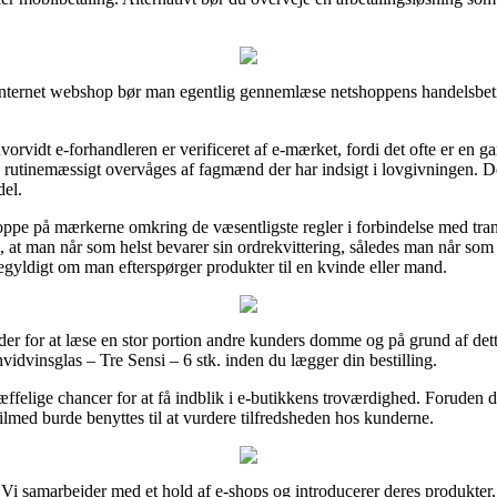
internet webshop bør man egentlig gennemlæse netshoppens handelsbeti
vidt e-forhandleren er verificeret af e-mærket, fordi det ofte er en gar
den rutinemæssigt overvåges af fagmænd der har indsigt i lovgivningen. D
del.
r oppe på mærkerne omkring de væsentligste regler i forbindelse med tra
 at man når som helst bevarer sin ordrekvittering, således man når som h
gegyldigt om man efterspørger produkter til en kvinde eller mand.
der for at læse en stor portion andre kunders domme og på grund af dette s
dvinsglas – Tre Sensi – 6 stk. inden du lægger din bestilling.
æffelige chancer for at få indblik i e-butikkens troværdighed. Foruden d
ilmed burde benyttes til at vurdere tilfredsheden hos kunderne.
Vi samarbejder med et hold af e-shops og introducerer deres produkter