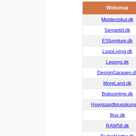
Webshop
Mostersskur.dk
Sengetid.dk
ESfurniture.dk
LuxoLiving.dk
Lepong.dk
DesignGaragen.d
MoreLand.dk
Boboonline.dk
Hoejgaardbrugskuns
Illux.dk
RAW58.dk