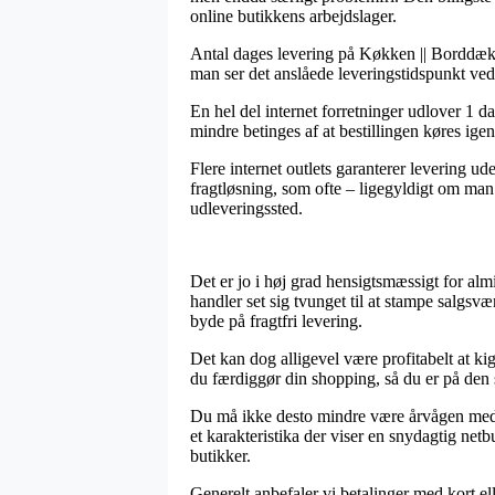
online butikkens arbejdslager.
Antal dages levering på Køkken || Borddæknin
man ser det anslåede leveringstidspunkt ve
En hel del internet forretninger udlover 1 
mindre betinges af at bestillingen køres igenn
Flere internet outlets garanterer levering u
fragtløsning, som ofte – ligegyldigt om man o
udleveringssted.
Det er jo i høj grad hensigtsmæssigt for almi
handler set sig tvunget til at stampe salgsv
byde på fragtfri levering.
Det kan dog alligevel være profitabelt at ki
du færdiggør din shopping, så du er på den s
Du må ikke desto mindre være årvågen med, at
et karakteristika der viser en snydagtig net
butikker.
Generelt anbefaler vi betalinger med kort el