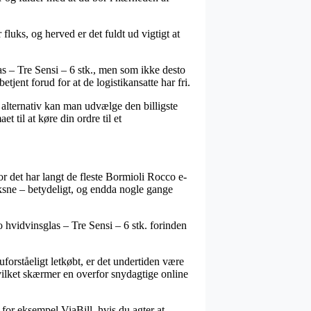
luks, og herved er det fuldt ud vigtigt at
as – Tre Sensi – 6 stk., men som ikke desto
etjent forud for at de logistikansatte har fri.
m alternativ kan man udvælge den billigste
t til at køre din ordre til et
or det har langt de fleste Bormioli Rocco e-
voksne – betydeligt, og endda nogle gange
o hvidvinsglas – Tre Sensi – 6 stk. forinden
forståeligt letkøbt, er det undertiden være
hvilket skærmer en overfor snydagtige online
 for eksempel ViaBill, hvis du agter at