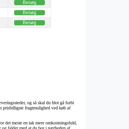
Besøg
Besøg
Besøg
veringssteder, og så skal du blot gå forbi
n prisbilligste fragtmulighed ved køb af
 for det meste en tak mere omkostningsfuld,
år og falder med at du bor i nærheden af