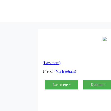
(Læs mere)
149
kr.
(Vis fragtpris)
Læs mere »
Køb nu »