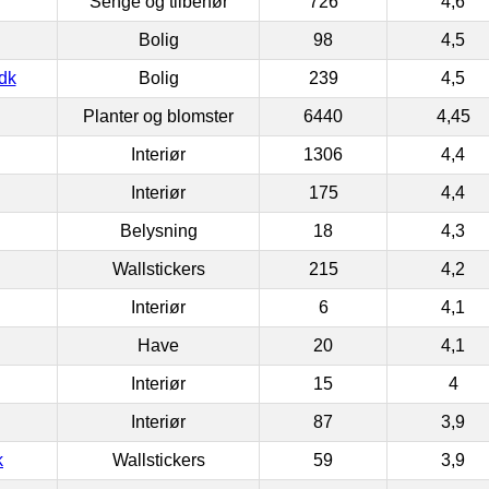
Senge og tilbehør
726
4,6
Bolig
98
4,5
dk
Bolig
239
4,5
Planter og blomster
6440
4,45
Interiør
1306
4,4
Interiør
175
4,4
Belysning
18
4,3
Wallstickers
215
4,2
Interiør
6
4,1
Have
20
4,1
Interiør
15
4
Interiør
87
3,9
k
Wallstickers
59
3,9