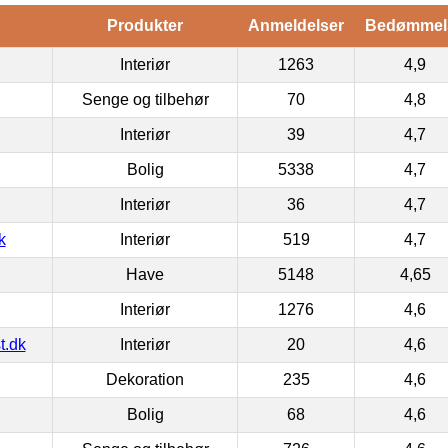
Produkter
Anmeldelser
Bedømmel
Interiør
1263
4,9
Senge og tilbehør
70
4,8
Interiør
39
4,7
Bolig
5338
4,7
Interiør
36
4,7
k
Interiør
519
4,7
Have
5148
4,65
Interiør
1276
4,6
t.dk
Interiør
20
4,6
Dekoration
235
4,6
Bolig
68
4,6