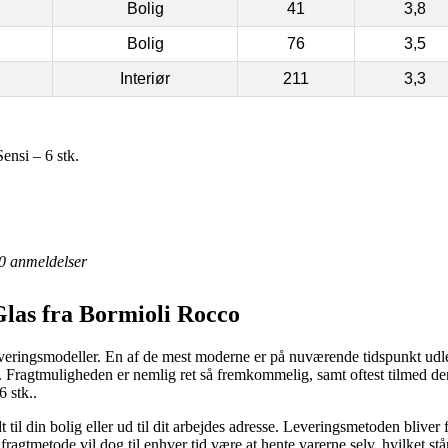
Bolig
41
3,8
Bolig
76
3,5
Interiør
211
3,3
ensi – 6 stk.
0
anmeldelser
Glas fra Bormioli Rocco
leveringsmodeller. En af de mest moderne er på nuværende tidspunkt udle
det. Fragtmuligheden er nemlig ret så fremkommelig, samt oftest tilmed de
 stk..
til din bolig eller ud til dit arbejdes adresse. Leveringsmetoden bliver
fragtmetode vil dog til enhver tid være at hente varerne selv, hvilket st