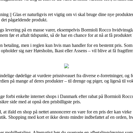
g || Glas er naturligvis ret vigtig om vi skal bruge dine nye produkter f
d det pågældende produkt.
dags levering på en masse varer, eksempelvis Bormioli Rocco hvidvinsgl
em før et aftalt tidspunkt, så de har en chance for at nå at få produktet b
den betaling, men i reglen kun hvis man handler for en bestemt pris. So
pholder sig nær Hørsholm, Ikast eller Assens – vil blive at få fragtfirmae
ndelige dødelige at vurdere prisniveauet fra diverse e-forretninger, og f
ærdien på mange af deres produkter – til drenge og piger, og ligeså til 
gge forbi enkelte internet shops i Danmark efter rabat på Bormioli Rocc
ikre side med at opnå den prisbilligste pris.
 ifald en shop på nettet annoncerer en vare for en pris der kan virke u
butik. Shopping med kort er ikke desto mindre indbefattet af en orden, 
ler mobilbetaling. Alternativt bør du overveje en afbetalingsløsning som