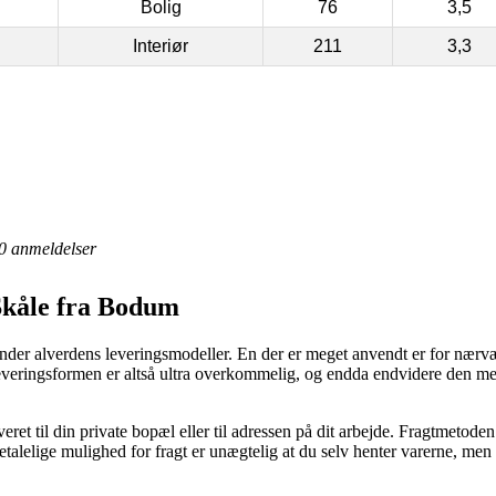
Bolig
76
3,5
Interiør
211
3,3
0
anmeldelser
Skåle fra Bodum
tunder alverdens leveringsmodeller. En der er meget anvendt er for næ
everingsformen er altså ultra overkommelig, og endda endvidere den mes
ret til din private bopæl eller til adressen på dit arbejde. Fragtmetoden
alelige mulighed for fragt er unægtelig at du selv henter varerne, men