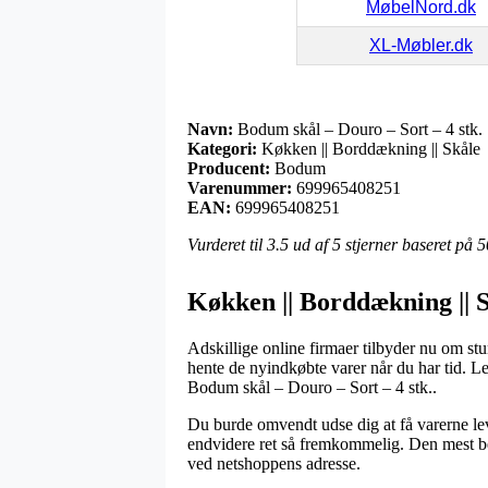
MøbelNord.dk
XL-Møbler.dk
Navn:
Bodum skål – Douro – Sort – 4 stk.
Kategori:
Køkken || Borddækning || Skåle
Producent:
Bodum
Varenummer:
699965408251
EAN:
699965408251
Vurderet til
3.5
ud af 5 stjerner baseret på
5
Køkken || Borddækning || 
Adskillige online firmaer tilbyder nu om s
hente de nyindkøbte varer når du har tid. L
Bodum skål – Douro – Sort – 4 stk..
Du burde omvendt udse dig at få varerne leve
endvidere ret så fremkommelig. Den mest bet
ved netshoppens adresse.