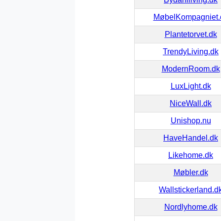
MøbelKompagniet.
Plantetorvet.dk
TrendyLiving.dk
ModernRoom.dk
LuxLight.dk
NiceWall.dk
Unishop.nu
HaveHandel.dk
Likehome.dk
Møbler.dk
Wallstickerland.d
Nordlyhome.dk