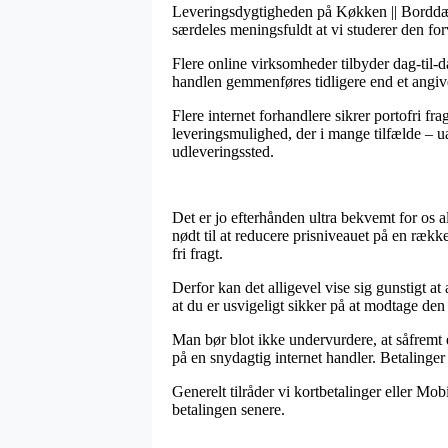
Leveringsdygtigheden på Køkken || Borddækni
særdeles meningsfuldt at vi studerer den for
Flere online virksomheder tilbyder dag-til-
handlen gemmenføres tidligere end et angiven
Flere internet forhandlere sikrer portofri f
leveringsmulighed, der i mange tilfælde – ua
udleveringssted.
Det er jo efterhånden ultra bekvemt for os al
nødt til at reducere prisniveauet på en rækk
fri fragt.
Derfor kan det alligevel vise sig gunstigt a
at du er usvigeligt sikker på at modtage den 
Man bør blot ikke undervurdere, at såfremt en
på en snydagtig internet handler. Betalinger
Generelt tilråder vi kortbetalinger eller Mob
betalingen senere.