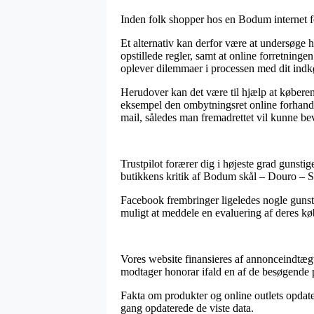
Inden folk shopper hos en Bodum internet f
Et alternativ kan derfor være at undersøge hv
opstillede regler, samt at online forretning
oplever dilemmaer i processen med dit indk
Herudover kan det være til hjælp at køberen
eksempel den ombytningsret online forhandle
mail, således man fremadrettet vil kunne be
Trustpilot forærer dig i højeste grad gunstig
butikkens kritik af Bodum skål – Douro – So
Facebook frembringer ligeledes nogle gunstig
muligt at meddele en evaluering af deres kø
Vores website finansieres af annonceindtægt
modtager honorar ifald en af de besøgende p
Fakta om produkter og online outlets opdater
gang opdaterede de viste data.