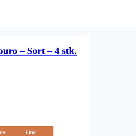
uro – Sort – 4 stk.
se
Link