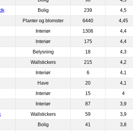
dk
Bolig
239
4,5
Planter og blomster
6440
4,45
Interiør
1306
4,4
Interiør
175
4,4
Belysning
18
4,3
Wallstickers
215
4,2
Interiør
6
4,1
Have
20
4,1
Interiør
15
4
Interiør
87
3,9
k
Wallstickers
59
3,9
Bolig
41
3,8