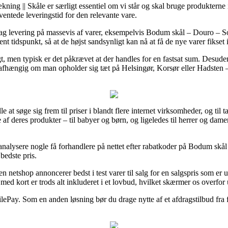
ng || Skåle er særligt essentiel om vi står og skal bruge produkterne i
ventede leveringstid for den relevante vare.
dag levering på massevis af varer, eksempelvis Bodum skål – Douro – Sor
t tidspunkt, så at de højst sandsynligt kan nå at få de nye varer fikset 
ragt, men typisk er det påkrævet at der handles for en fastsat sum. Desu
fhængig om man opholder sig tæt på Helsingør, Korsør eller Hadsten – er
le at søge sig frem til priser i blandt flere internet virksomheder, og ti
e af deres produkter – til babyer og børn, og ligeledes til herrer og dam
t analysere nogle få forhandlere på nettet efter rabatkoder på Bodum skål
bedste pris.
 netshop annoncerer bedst i test varer til salg for en salgspris som er u
 med kort er trods alt inkluderet i et lovbud, hvilket skærmer os overfor
ilePay. Som en anden løsning bør du drage nytte af et afdragstilbud fra f