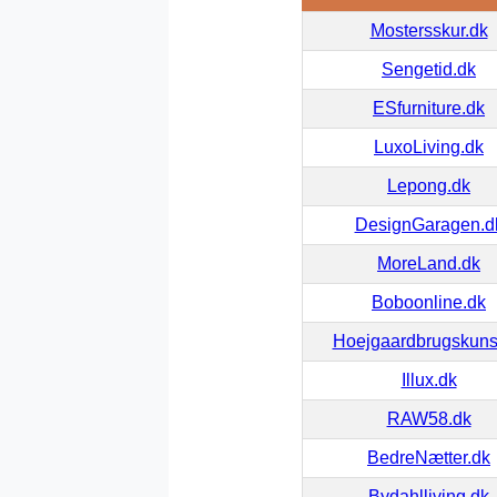
Mostersskur.dk
Sengetid.dk
ESfurniture.dk
LuxoLiving.dk
Lepong.dk
DesignGaragen.d
MoreLand.dk
Boboonline.dk
Hoejgaardbrugskuns
Illux.dk
RAW58.dk
BedreNætter.dk
Bydahlliving.dk