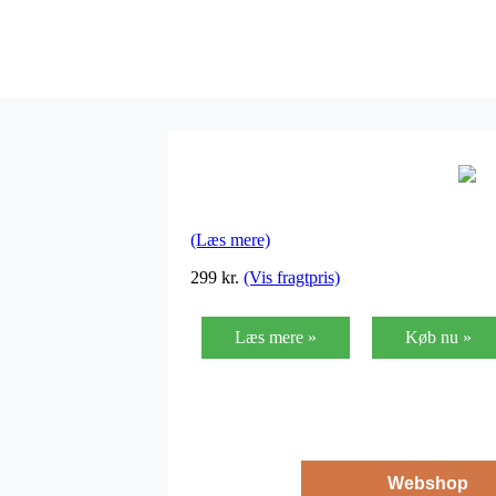
(Læs mere)
299
kr.
(Vis fragtpris)
Læs mere »
Køb nu »
Webshop