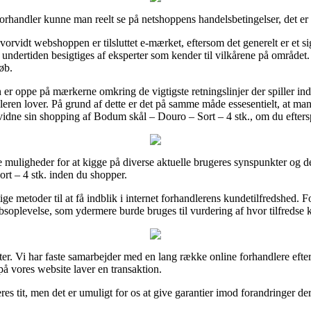
orhandler kunne man reelt se på netshoppens handelsbetingelser, det er
orvidt webshoppen er tilsluttet e-mærket, eftersom det generelt er et sig
en undertiden besigtiges af eksperter som kender til vilkårene på område
øb.
 er oppe på mærkerne omkring de vigtigste retningslinjer der spiller ind
ren lover. På grund af dette er det på samme måde essesentielt, at man
vidne sin shopping af Bodum skål – Douro – Sort – 4 stk., om du eftersp
e muligheder for at kigge på diverse aktuelle brugeres synspunkter og derf
rt – 4 stk. inden du shopper.
e metoder til at få indblik i internet forhandlerens kundetilfredshed. F
bsoplevelse, som ydermere burde bruges til vurdering af hvor tilfredse 
er. Vi har faste samarbejder med en lang række online forhandlere efte
å vores website laver en transaktion.
es tit, men det er umuligt for os at give garantier imod forandringer der